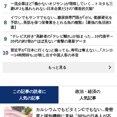
一流企業ほど｢働かないオジサン｣が増殖していく…トヨタも三
菱UFJも逃れられない日本企業だけの"構造的欠陥"
イワシでもサンマでもない...糖尿病専門医が｢がん･動脈硬化を
予防し､美肌を保つ栄養素をとれる魚の種類｣【最強の魚活術3
選】
"テレビ大好き"高齢者の｢テレビ離れ｣が始まった…10代後半～
20代の約7割が"ほぼ見ない"衝撃の最新データ
習近平が｢日本に行くな｣と煽っても､寿司は奪えない…｢スシロ
ー14時間待ち｣が映し出す中国人客の本音
もっと見る
この記事の読者に
政治・経済の
人気の記事
人気記事
カルシウムでもビタミンCでもない...骨密
度と認知機能に直結「98%の日本人が不