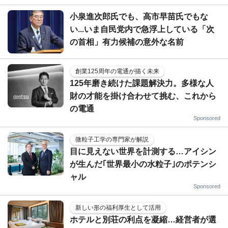
小泉進次郎氏でも、高市早苗氏でもな
い...いま自民党内で急浮上している「次
の首相」有力候補の意外な名前
創業125周年の電通が描く未来
125年磨き続けた課題解決力。多様な人
財の才能を掛け合わせて挑む、これから
の電通
Sponsored
微粒子工学の専門家が解説
目に見えない世界を計測する…アイシン
が生んだ｢世界最小の水粒子｣のポテンシ
ャル
Sponsored
新しい形の福利厚生として活用
ホテルと別荘の利点を凝縮…経営者が選