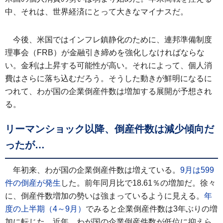
中、それは、世界経済にとって大きなマイナスだ。
今後、米国ではインフレ鎮静化のために、連邦準備制度
理事会（FRB）が金融引き締めを強化しなければならな
い。金利は上昇する可能性が高い。それによって、個人消
費はさらに落ち込むだろう。そうした動きが鮮明になるに
つれて、わが国の企業倒産件数は増加する展開が予想され
る。
リーマンショック以降、倒産件数は減少傾向だ
ったが…
年初来、わが国の企業倒産件数は増えている。
9月は599
件の倒産が発生
した。前年同月比で18.61％の増加だ。徐々
に、倒産件数増加の勢いは強まっているように見える。
年
度の上半期（4～9月）
でみると企業倒産件数は3年ぶりの増
加に転じた。近年、わが国の企業倒産件数が低位に抑えら