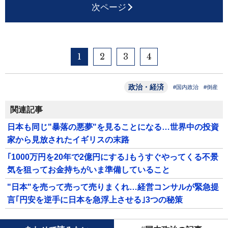
次ページ
1
2
3
4
政治・経済
#国内政治
#倒産
関連記事
日本も同じ"暴落の悪夢"を見ることになる…世界中の投資
家から見放されたイギリスの末路
｢1000万円を20年で2億円にする｣もうすぐやってくる不景
気を狙ってお金持ちがいま準備していること
"日本"を売って売って売りまくれ…経営コンサルが緊急提
言｢円安を逆手に日本を急浮上させる｣3つの秘策