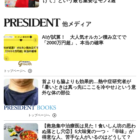
げて」という最も重要なモノ2選
AIが試算！ 大人気オルカン積み立てで
「2000万円超」、本当の確率
トップページへ
首よりも脇よりも効果的…熱中症研究者が
｢暑いときは真っ先にここを冷やせ｣という意
外な体の部位
トップページへ
【救急集中治療医は見た！食いしん坊の思わ
ぬ落とし穴②】5大味覚の一つ・「辛味」が
得意な人、苦手な人がいるのはどうして？