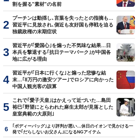
割を握る"素材"の名前
プーチンは動揺し､言葉を失ったとの指摘も…
習近平に見放され､側近も友好国も停戦を迫る
独裁政権の末期症状
習近平が｢愛国心｣を煽った不気味な結果…日
本兵を撃退する｢抗日テーマパーク｣が中国各
地に広がる理由
習近平が｢日本に行くな｣と煽った悲惨な結
末…｢8万円の激安ツアー｣でロシアに向かった
中国人観光客の誤算
これで｢愛子天皇｣はかえって近づいた…島田
裕巳｢野望にとらわれた麻生太郎が見落とした
皇室典範の大原則｣
｢ボディーバッグ｣より評判が悪い…休日のイオンで見かける一
発で｢だらしないお父さん｣になるNGアイテム