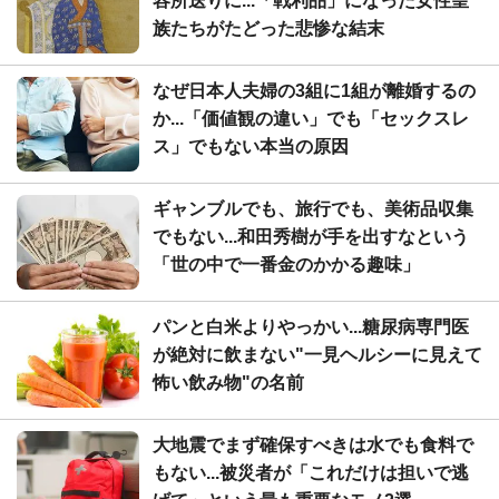
容所送りに...「戦利品」になった女性皇
族たちがたどった悲惨な結末
なぜ日本人夫婦の3組に1組が離婚するの
か...「価値観の違い」でも「セックスレ
ス」でもない本当の原因
ギャンブルでも、旅行でも、美術品収集
でもない...和田秀樹が手を出すなという
「世の中で一番金のかかる趣味」
パンと白米よりやっかい...糖尿病専門医
が絶対に飲まない"一見ヘルシーに見えて
怖い飲み物"の名前
大地震でまず確保すべきは水でも食料で
もない...被災者が「これだけは担いで逃