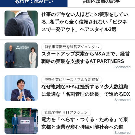
あわせて読みたい
#国内政治の記事
仕事のデキない人ほどこの髪形をしてい
る...相手から全く信頼されない「ビジネ
スで一発アウト」ヘアスタイル3選
新規事業開発を経営アジェンダへ
スタートアップ探索からM&Aまで、経営
戦略の実装を支援するAT PARTNERS
Sponsored
中堅企業にリーズナブルな新提案
なぜ複雑なSFAは挫折する？少人数組織
に最適な「名刺管理の延長」で進めるDX
Sponsored
官民で挑むHTTアクション
電力を「へらす・つくる・ためる」で東
京都と企業が歩む持続可能社会への道
Sponsored