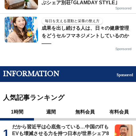
ぶシェア別荘｢GLAMDAY STYLE｣
Sponsored
毎日を支える運動と栄養の整え方
成果を出し続ける人は、日々の健康管理
をどうセルフマネジメントしているのか
——
Sponsored
INFORMATION
Sponsored
人気記事ランキング
1時間
週間
無料会員
有料会員
だから習近平は心底焦っている…中国のITも
EVも壊滅させる力を持つ日本が世界シェア8