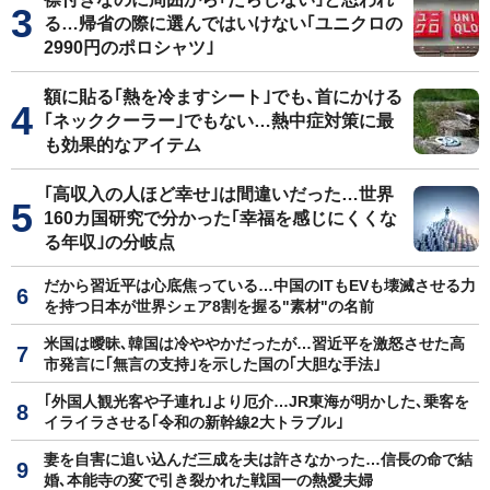
る…帰省の際に選んではいけない｢ユニクロの
2990円のポロシャツ｣
額に貼る｢熱を冷ますシート｣でも､首にかける
｢ネッククーラー｣でもない…熱中症対策に最
も効果的なアイテム
｢高収入の人ほど幸せ｣は間違いだった…世界
160カ国研究で分かった｢幸福を感じにくくな
る年収｣の分岐点
だから習近平は心底焦っている…中国のITもEVも壊滅させる力
を持つ日本が世界シェア8割を握る"素材"の名前
米国は曖昧､韓国は冷ややかだったが…習近平を激怒させた高
市発言に｢無言の支持｣を示した国の｢大胆な手法｣
｢外国人観光客や子連れ｣より厄介…JR東海が明かした､乗客を
イライラさせる｢令和の新幹線2大トラブル｣
妻を自害に追い込んだ三成を夫は許さなかった…信長の命で結
婚､本能寺の変で引き裂かれた戦国一の熱愛夫婦