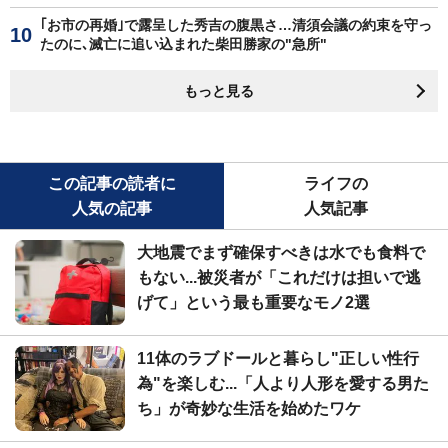
｢お市の再婚｣で露呈した秀吉の腹黒さ…清須会議の約束を守っ
たのに､滅亡に追い込まれた柴田勝家の"急所"
もっと見る
この記事の読者に
ライフの
人気の記事
人気記事
大地震でまず確保すべきは水でも食料で
もない...被災者が「これだけは担いで逃
げて」という最も重要なモノ2選
11体のラブドールと暮らし"正しい性行
為"を楽しむ...「人より人形を愛する男た
ち」が奇妙な生活を始めたワケ