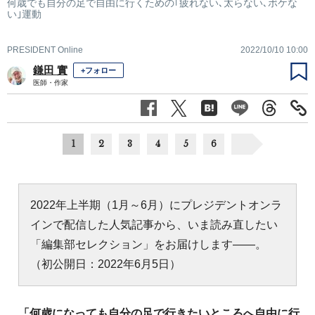
何歳でも自分の足で自由に行くための｢疲れない､太らない､ボケな
い｣運動
PRESIDENT Online
2022/10/10 10:00
鎌田 實
+フォロー
医師・作家
1
2
3
4
5
6
2022年上半期（1月～6月）にプレジデントオンラ
インで配信した人気記事から、いま読み直したい
「編集部セレクション」をお届けします――。
（初公開日：2022年6月5日）
「何歳になっても自分の足で行きたいところへ自由に行