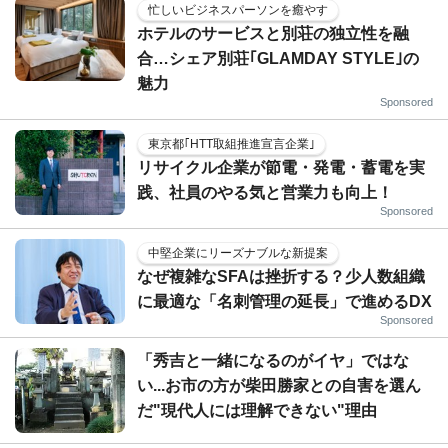
忙しいビジネスパーソンを癒やす
ホテルのサービスと別荘の独立性を融
合…シェア別荘｢GLAMDAY STYLE｣の
魅力
Sponsored
東京都｢HTT取組推進宣言企業｣
リサイクル企業が節電・発電・蓄電を実
践、社員のやる気と営業力も向上！
Sponsored
中堅企業にリーズナブルな新提案
なぜ複雑なSFAは挫折する？少人数組織
に最適な「名刺管理の延長」で進めるDX
Sponsored
「秀吉と一緒になるのがイヤ」ではな
い...お市の方が柴田勝家との自害を選ん
だ"現代人には理解できない"理由