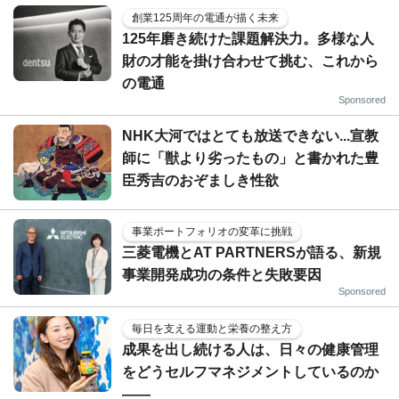
創業125周年の電通が描く未来
125年磨き続けた課題解決力。多様な人
財の才能を掛け合わせて挑む、これから
の電通
Sponsored
NHK大河ではとても放送できない...宣教
師に「獣より劣ったもの」と書かれた豊
臣秀吉のおぞましき性欲
事業ポートフォリオの変革に挑戦
三菱電機とAT PARTNERSが語る、新規
事業開発成功の条件と失敗要因
Sponsored
毎日を支える運動と栄養の整え方
成果を出し続ける人は、日々の健康管理
をどうセルフマネジメントしているのか
——