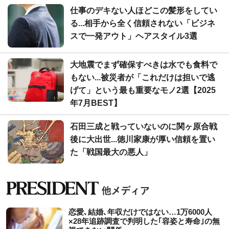
仕事のデキない人ほどこの髪形をしてい
る...相手から全く信頼されない「ビジネ
スで一発アウト」ヘアスタイル3選
大地震でまず確保すべきは水でも食料で
もない...被災者が「これだけは担いで逃
げて」という最も重要なモノ2選【2025
年7月BEST】
石田三成と戦っていないのに関ヶ原合戦
後に大出世...徳川家康が厚い信頼を置い
た「戦国最大の悪人」
恋愛､結婚､年収だけではない…1万6000人
×28年追跡調査で判明した｢容姿と寿命｣の無