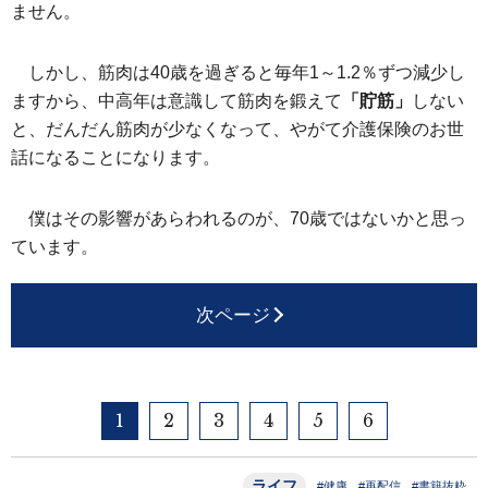
ません。
しかし、筋肉は40歳を過ぎると毎年1～1.2％ずつ減少し
ますから、中高年は意識して筋肉を鍛えて
「貯筋」
しない
と、だんだん筋肉が少なくなって、やがて介護保険のお世
話になることになります。
僕はその影響があらわれるのが、70歳ではないかと思っ
ています。
次ページ
1
2
3
4
5
6
ライフ
#健康
#再配信
#書籍抜粋