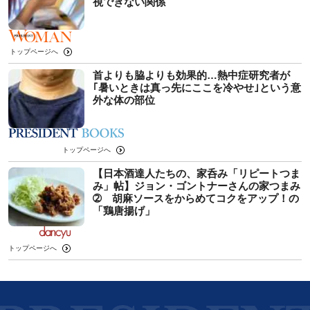
視できない関係
トップページへ
首よりも脇よりも効果的…熱中症研究者が
｢暑いときは真っ先にここを冷やせ｣という意
外な体の部位
トップページへ
【日本酒達人たちの、家呑み「リピートつま
み」帖】ジョン・ゴントナーさんの家つまみ
➁ 胡麻ソースをからめてコクをアップ！の
「鶏唐揚げ」
トップページへ