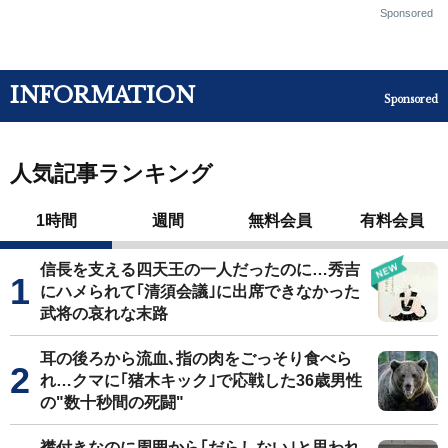
Sponsored
INFORMATION
Sponsored
人気記事ランキング
1時間
週間
無料会員
有料会員
信長を支える四天王の一人だったのに…秀吉
にハメられて｢清須会議｣に出席できなかった
武将の哀れな末路
耳の後ろから流血､指の肉をごっそり食べら
れ…クマに｢猪木キック｣で応戦した36歳男性
の"数十秒間の死闘"
襟付きなのに周囲から｢だらしない｣と思われ