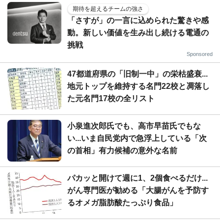
期待を超えるチームの強さ
「さすが」の一言に込められた驚きや感
動。新しい価値を生み出し続ける電通の
挑戦
Sponsored
47都道府県の「旧制一中」の栄枯盛衰...
地元トップを維持する名門22校と凋落し
た元名門17校の全リスト
小泉進次郎氏でも、高市早苗氏でもな
い...いま自民党内で急浮上している「次
の首相」有力候補の意外な名前
パカッと開けて週に1、2個食べるだけ...
がん専門医が勧める「大腸がんを予防す
るオメガ脂肪酸たっぷり食品」