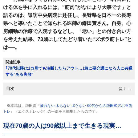
ける体を手に入れるには、“筋肉”がなにより大事です」と
語るのは、諏訪中央病院に赴任し、長野県を日本一の長寿
県へと導いたことで知られる医師の鎌田實さん。自身、心
房細動の治療で入院するなどし、「老い」との付き合い方
を考えた結果、73歳にしてたどり着いた“ズボラ筋トレ”と
は──。
関連記事
｢70代以降は1カ月でも油断したらアウト…｣急に要介護になる人に共通
する"ある失敗"
目次
※本稿は、鎌田實『
疲れない 太らない ボケない 60代からの鎌田式ズボラ筋
トレ
』（エクスナレッジ）の一部を再編集したものです。
現在70歳の人は90歳以上まで生きる現実…