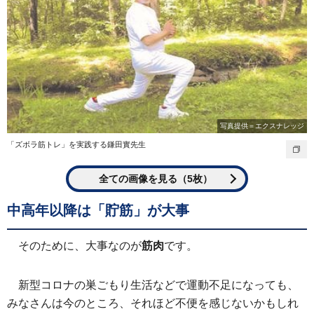
写真提供＝エクスナレッジ
「ズボラ筋トレ」を実践する鎌田實先生
全ての画像を見る（5枚）
中高年以降は「貯筋」が大事
そのために、大事なのが
筋肉
です。
新型コロナの巣ごもり生活などで運動不足になっても、
みなさんは今のところ、それほど不便を感じないかもしれ