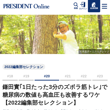
会員登録
検索
ログイン
写真提供＝エクスナレッジ
2022編集部セレクション
#18
#19
#20
#21
#22
#23
鎌田實｢1日たった3分のズボラ筋トレ｣で
糖尿病の数値も高血圧も改善するワケ
【2022編集部セレクション】