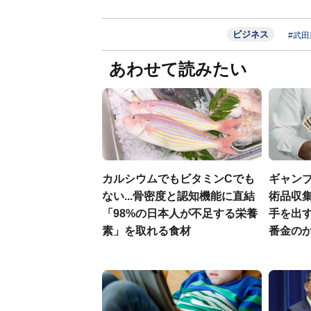
ビジネス
#武田
あわせて読みたい
カルシウムでもビタミンCでも
ギャン
ない...骨密度と認知機能に直結
術品収集
「98%の日本人が不足する栄養
手を出
素」を取れる食材
番金の