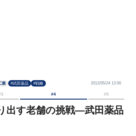
2012/05/24 13:00
工業
#武田薬品
#戦略
#3
#4
#5
り出す老舗の挑戦―武田薬品