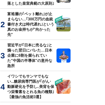
落とした皇室典範の大原則｣
富裕層の｢ペット離れ｣が止
まらない…｢300万円の血統
書付き犬は時代遅れ｣という
真のお金持ちが"向かった
先"
習近平が｢日本に売るな｣と
煽った翌日にバレた…日本
企業に6割を握られてい
た"中国の半導体"の意外な
急所
イワシでもサンマでもな
い...糖尿病専門医が｢がん･
動脈硬化を予防し､美背を保
つ栄養素をとれる魚の種類｣
【最強の魚活術3選】