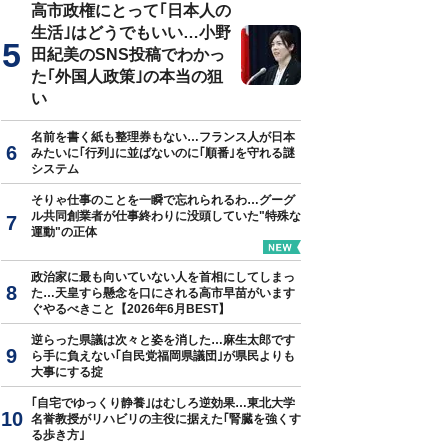
高市政権にとって｢日本人の
生活｣はどうでもいい…小野
田紀美のSNS投稿でわかっ
た｢外国人政策｣の本当の狙
い
名前を書く紙も整理券もない…フランス人が日本
みたいに｢行列｣に並ばないのに｢順番｣を守れる謎
システム
そりゃ仕事のことを一瞬で忘れられるわ…グーグ
ル共同創業者が仕事終わりに没頭していた"特殊な
運動"の正体
政治家に最も向いていない人を首相にしてしまっ
た…天皇すら懸念を口にされる高市早苗がいます
ぐやるべきこと【2026年6月BEST】
逆らった県議は次々と姿を消した…麻生太郎です
ら手に負えない｢自民党福岡県議団｣が県民よりも
大事にする掟
｢自宅でゆっくり静養｣はむしろ逆効果…東北大学
名誉教授がリハビリの主役に据えた｢腎臓を強くす
る歩き方｣