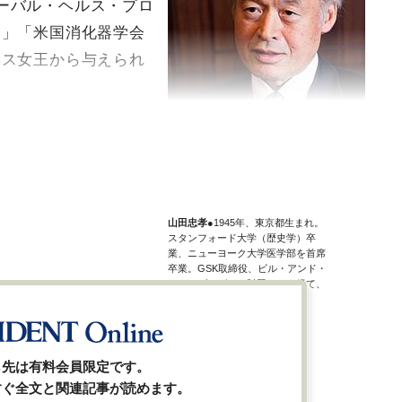
ーバル・ヘルス・プロ
ー」「米国消化器学会
ベス女王から与えられ
山田忠孝
●1945年、東京都生まれ。
スタンフォード大学（歴史学）卒
業、ニューヨーク大学医学部を首席
卒業。GSK取締役、ビル・アンド・
メリンダ・ゲイツ財団などを経て、
2011年武田薬品工業取締役。
ら先は有料会員限定です。
すぐ全文と関連記事が読めます。