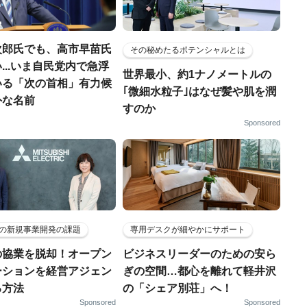
次郎氏でも、高市早苗氏
その秘めたるポテンシャルとは
...いま自民党内で急浮
世界最小、約1ナノメートルの
いる「次の首相」有力候
｢微細水粒子｣はなぜ髪や肌を潤
外な名前
すのか
Sponsored
の新規事業開発の課題
専用デスクが細やかにサポート
の協業を脱却！オープン
ビジネスリーダーのための安ら
ーションを経営アジェン
ぎの空間…都心を離れて軽井沢
る方法
の「シェア別荘」へ！
Sponsored
Sponsored