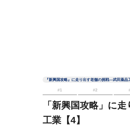
『新興国攻略』に走り出す老舗の挑戦―武田薬品
#1
#2
「新興国攻略」に走
工業【4】