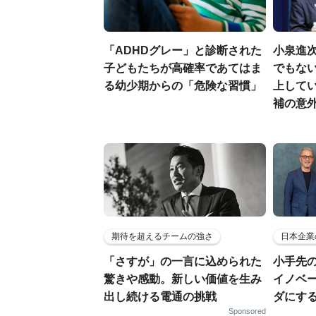
「ADHDグレー」と診断された
小泉進
子どもたちが高確率であてはま
でもない
る幼少期からの「危険な習慣」
上して
補の意
期待を超えるチームの強さ
日本企業
「さすが」の一言に込められた
小手先
驚きや感動。新しい価値を生み
イノベ
出し続ける電通の挑戦
ダにす
Sponsored