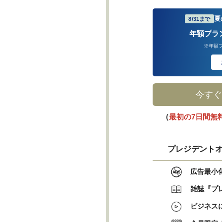
夏
8/31まで
年額プラ
※年額
今すぐ
（
最初の7日間無
プレジデントオ
広告最小
雑誌『プ
ビジネス