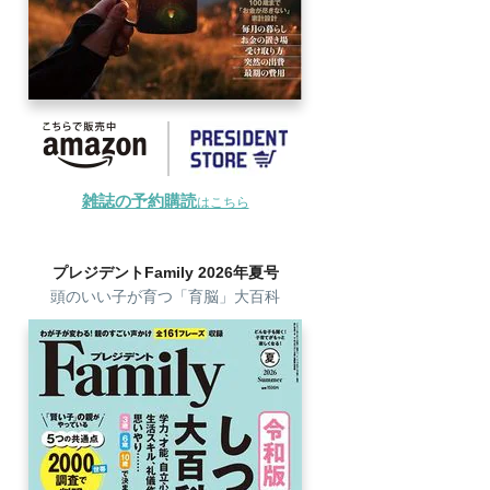
雑誌の予約購読
はこちら
プレジデントFamily 2026年夏号
頭のいい子が育つ「育脳」大百科