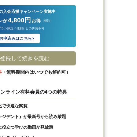
の入会応援キャンペーン実施中
4,800円
ンが
お得
（税込）
プラン限定／他割引との併用不可
お申込みはこちら
登録して続きを読む
料
・無料期間内はいつでも解約可）
ンライン有料会員の4つの特典
化で快適な閲覧
レジデント』が最新号から読み放題
に役立つ学びの動画が見放題