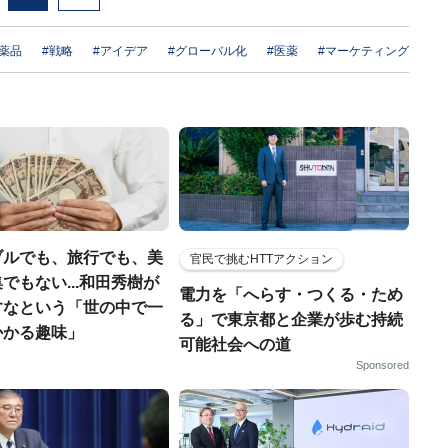
薬品
#戦略
#アイデア
#グローバル化
#医薬
#マーケティング
ブルでも、旅行でも、美
官民で挑むHTTアクション
でもない...和田秀樹が
電力を「へらす・つくる・ため
すなという「世の中で一
る」で東京都と企業が歩む持続
かかる趣味」
可能社会への道
Sponsored