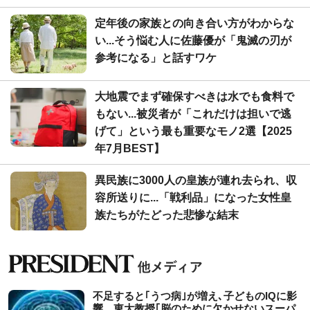
定年後の家族との向き合い方がわからな
い...そう悩む人に佐藤優が「鬼滅の刃が
参考になる」と話すワケ
大地震でまず確保すべきは水でも食料で
もない...被災者が「これだけは担いで逃
げて」という最も重要なモノ2選【2025
年7月BEST】
異民族に3000人の皇族が連れ去られ、収
容所送りに...「戦利品」になった女性皇
族たちがたどった悲惨な結末
不足すると｢うつ病｣が増え､子どものIQに影
響…東大教授｢脳のために欠かせないスーパ