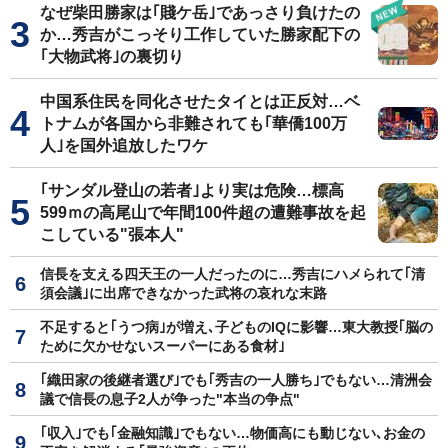
なぜ柴田勝家は｢賤ケ岳｣であっさり負けたの
か…秀吉がこっそり工作していた勝家配下の
｢大物武将｣の裏切り
中国系住民を同化させたタイとは正反対…ベ
トナムが各国から非難されても｢華僑100万
人｣を国外追放したワケ
｢サンダル登山の若者｣より実は危険…標高
599ｍの高尾山で年間100件超の遭難事故を起
こしている"張本人"
信長を支える四天王の一人だったのに…秀吉にハメられて｢清
須会議｣に出席できなかった武将の哀れな末路
不足すると｢うつ病｣が増え､子どものIQに影響…東大教授｢脳の
ために欠かせないスーパーにある食材｣
｢織田家の後継者選び｣でも｢秀吉の一人勝ち｣でもない…清洲会
議で信長の息子2人が争った"本当の争点"
｢収入｣でも｢金融知識｣でもない…物価高にも動じない､お金の