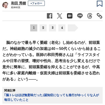
和田 秀樹
+フォロー
精神科医
1
2
3
4
脳のなかで最も早く萎縮（老化）し始めるのが、前頭葉
だ。神経細胞の減少の加速は40～50代くらいから始まるこ
とがわかっている。医師の和田秀樹さんは「ライフスタイ
ルや日常の習慣、嗜好や性向、思考法を少し変えるだけで
意外に簡単に、前頭葉委縮を抑えることができるが、中高
年に多い家庭内離婚・仮面夫婦は前頭葉を委縮させる恐れ
がある」という――。
関連記事
｢脳トレはほぼ無意味だった｣認知症になっても進行がゆっくりな人が
毎日していたこと