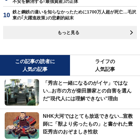
不安を解消する｢最強資産｣の正体
鉄と鋼鉄の違いを知らなかったために1700万人超が死亡…毛沢
東の｢大躍進政策｣の悲劇的結末
もっと見る
この記事の読者に
ライフの
人気の記事
人気記事
「秀吉と一緒になるのがイヤ」ではな
い...お市の方が柴田勝家との自害を選ん
だ"現代人には理解できない"理由
NHK大河ではとても放送できない...宣教
師に「獣より劣ったもの」と書かれた豊
臣秀吉のおぞましき性欲