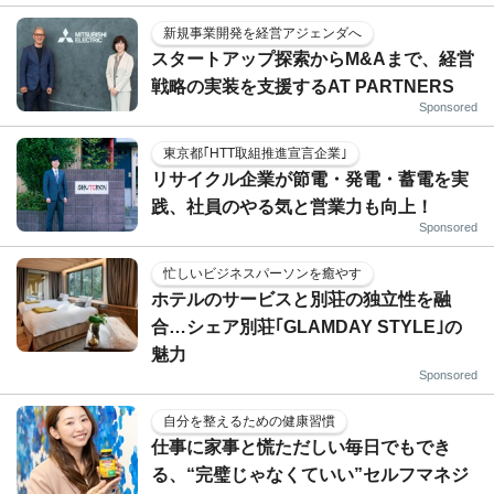
新規事業開発を経営アジェンダへ
スタートアップ探索からM&Aまで、経営
戦略の実装を支援するAT PARTNERS
Sponsored
東京都｢HTT取組推進宣言企業｣
リサイクル企業が節電・発電・蓄電を実
践、社員のやる気と営業力も向上！
Sponsored
忙しいビジネスパーソンを癒やす
ホテルのサービスと別荘の独立性を融
合…シェア別荘｢GLAMDAY STYLE｣の
魅力
Sponsored
自分を整えるための健康習慣
仕事に家事と慌ただしい毎日でもでき
る、“完璧じゃなくていい”セルフマネジ