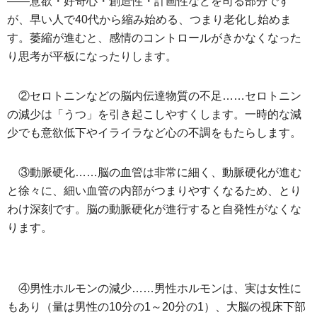
――意欲・好奇心・創造性・計画性などを司る部分です
が、早い人で40代から縮み始める、つまり老化し始めま
す。萎縮が進むと、感情のコントロールがきかなくなった
り思考が平板になったりします。
②セロトニンなどの脳内伝達物質の不足……セロトニン
の減少は「うつ」を引き起こしやすくします。一時的な減
少でも意欲低下やイライラなど心の不調をもたらします。
③動脈硬化……脳の血管は非常に細く、動脈硬化が進む
と徐々に、細い血管の内部がつまりやすくなるため、とり
わけ深刻です。脳の動脈硬化が進行すると自発性がなくな
ります。
④男性ホルモンの減少……男性ホルモンは、実は女性に
もあり（量は男性の10分の1～20分の1）、大脳の視床下部