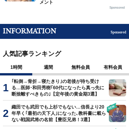
メント
Sponsored
INFORMATION
Sponsored
人気記事ランキング
1時間
週間
無料会員
有料会員
｢転倒→骨折→寝たきり｣の老後が待ち受け
る…医師･和田秀樹｢60代になったら真っ先に
断捨離すべきもの｣【定年後の黄金期3選】
織田でも武田でも上杉でもない…信長より20
年早く｢最初の天下人｣になった､教科書に載ら
ない戦国武将の名前【豊臣兄弟！3選】