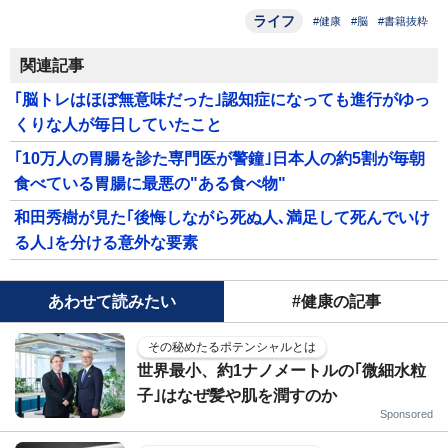
ライフ
#健康
#脳
#書籍抜粋
関連記事
｢脳トレはほぼ無意味だった｣認知症になっても進行がゆっ
くりな人が毎日していたこと
｢10万人の胃腸を診た専門医が警鐘｣日本人の約5割が毎朝
食べている胃腸に最悪の"ある食べ物"
和田秀樹が見た｢後悔しながら死ぬ人､満足して死んでいけ
る人｣を分ける意外な要素
あわせて読みたい
#健康の記事
その秘めたるポテンシャルとは
世界最小、約1ナノメートルの｢微細水粒
子｣はなぜ髪や肌を潤すのか
Sponsored