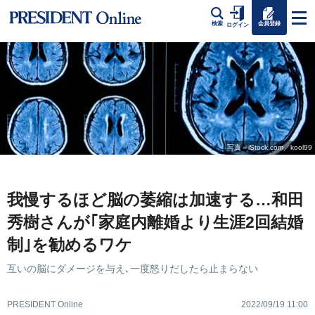
会員登録
検索
ログイン
写真＝iStock.com／kool99
我慢するほど脳の萎縮は加速する…和田
秀樹さんが｢家庭内離婚より生涯2回結婚
制｣を勧めるワケ
互いの脳にダメージを与え､一度怒りだしたら止まらない
PRESIDENT Online
2022/09/19 11:00