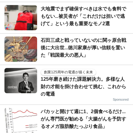
大地震でまず確保すべきは水でも食料で
もない...被災者が「これだけは担いで逃
げて」という最も重要なモノ2選
石田三成と戦っていないのに関ヶ原合戦
後に大出世...徳川家康が厚い信頼を置い
た「戦国最大の悪人」
創業125周年の電通が描く未来
125年磨き続けた課題解決力。多様な人
財の才能を掛け合わせて挑む、これから
の電通
Sponsored
パカッと開けて週に1、2個食べるだけ...
がん専門医が勧める「大腸がんを予防す
るオメガ脂肪酸たっぷり食品」