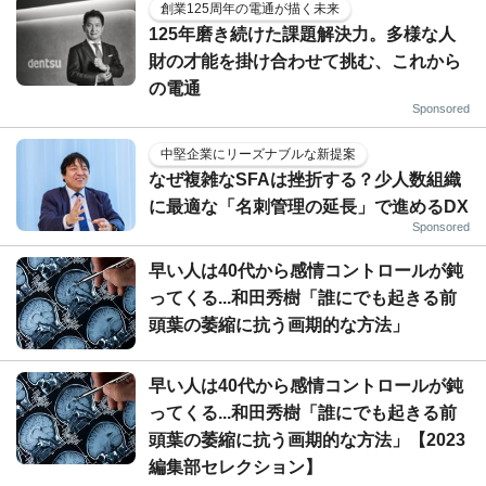
創業125周年の電通が描く未来
125年磨き続けた課題解決力。多様な人
財の才能を掛け合わせて挑む、これから
の電通
Sponsored
中堅企業にリーズナブルな新提案
なぜ複雑なSFAは挫折する？少人数組織
に最適な「名刺管理の延長」で進めるDX
Sponsored
早い人は40代から感情コントロールが鈍
ってくる...和田秀樹「誰にでも起きる前
頭葉の萎縮に抗う画期的な方法」
早い人は40代から感情コントロールが鈍
ってくる...和田秀樹「誰にでも起きる前
頭葉の萎縮に抗う画期的な方法」【2023
編集部セレクション】