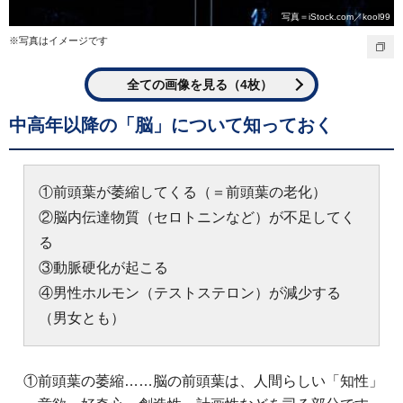
写真＝iStock.com／kool99
※写真はイメージです
全ての画像を見る（4枚）
中高年以降の「脳」について知っておく
①前頭葉が萎縮してくる（＝前頭葉の老化）
②脳内伝達物質（セロトニンなど）が不足してく
る
③動脈硬化が起こる
④男性ホルモン（テストステロン）が減少する
（男女とも）
①前頭葉の萎縮……脳の前頭葉は、人間らしい「知性」