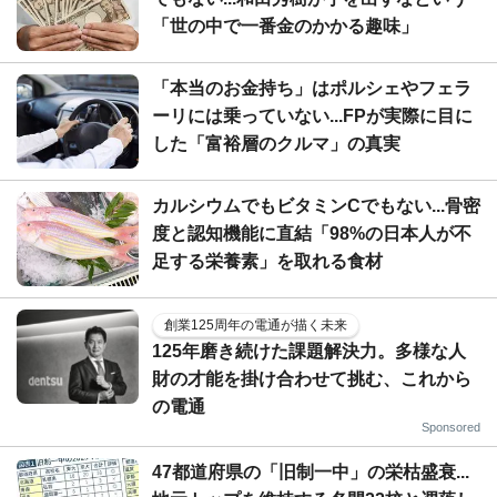
「世の中で一番金のかかる趣味」
「本当のお金持ち」はポルシェやフェラ
ーリには乗っていない...FPが実際に目に
した「富裕層のクルマ」の真実
カルシウムでもビタミンCでもない...骨密
度と認知機能に直結「98%の日本人が不
足する栄養素」を取れる食材
創業125周年の電通が描く未来
125年磨き続けた課題解決力。多様な人
財の才能を掛け合わせて挑む、これから
の電通
Sponsored
47都道府県の「旧制一中」の栄枯盛衰...