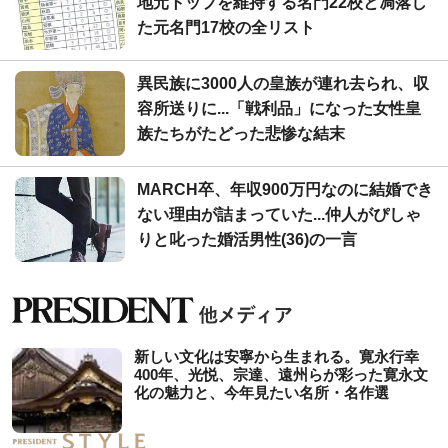
地元トップを維持する名門22校と凋落し
た元名門17校の全リスト
異民族に3000人の皇族が連れ去られ、収
容所送りに...「戦利品」になった女性皇
族たちがたどった悲惨な結末
MARCH卒、年収900万円なのに結婚でき
ない理由が詰まっていた...仲人がぴしゃ
りと叱った婚活男性(36)の一言
新しい文化は安寧から生まれる。寛永行幸
400年、光悦、宗達、遠州らが彩った寛永文
化の魅力と、今年見たい名所・名作選