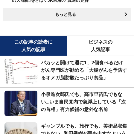
の大混雑｣をさばくJR東海の"真逆の見解"
もっと見る
この記事の読者に
ビジネスの
人気の記事
人気記事
パカッと開けて週に1、2個食べるだけ...
がん専門医が勧める「大腸がんを予防す
るオメガ脂肪酸たっぷり食品」
小泉進次郎氏でも、高市早苗氏でもな
い...いま自民党内で急浮上している「次
の首相」有力候補の意外な名前
ギャンブルでも、旅行でも、美術品収集
でもない...和田秀樹が手を出すなという