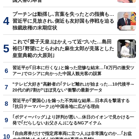
国人客の本音
プーチンは動揺し､言葉を失ったとの指摘も…
習近平に見放され､側近も友好国も停戦を迫る
独裁政権の末期症状
これで｢愛子天皇｣はかえって近づいた…島田
裕巳｢野望にとらわれた麻生太郎が見落とした
皇室典範の大原則｣
習近平が｢日本に行くな｣と煽った悲惨な結末…｢8万円の激安ツ
アー｣でロシアに向かった中国人観光客の誤算
"テレビ大好き"高齢者の｢テレビ離れ｣が始まった…10代後半～
20代の約7割が"ほぼ見ない"衝撃の最新データ
習近平が｢愛国心｣を煽った不気味な結果…日本兵を撃退する
｢抗日テーマパーク｣が中国各地に広がる理由
｢ボディーバッグ｣より評判が悪い…休日のイオンで見かける一
発で｢だらしないお父さん｣になるNGアイテム
｢自由席券だけで指定席車両に立つ人｣は非常識なのか…｢お盆