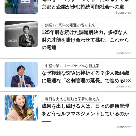
京都と企業が歩む持続可能社会への道
Sponsored
創業125周年の電通が描く未来
125年磨き続けた課題解決力。多様な人
財の才能を掛け合わせて挑む、これから
の電通
Sponsored
中堅企業にリーズナブルな新提案
なぜ複雑なSFAは挫折する？少人数組織
に最適な「名刺管理の延長」で進めるDX
Sponsored
毎日を支える運動と栄養の整え方
成果を出し続ける人は、日々の健康管理
をどうセルフマネジメントしているのか
——
Sponsored