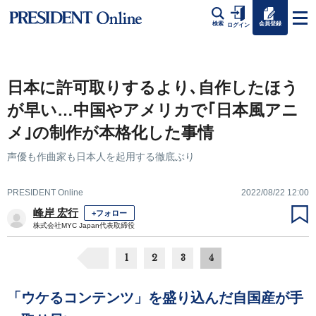
会員登録
検索
ログイン
日本に許可取りするより､自作したほう
が早い…中国やアメリカで｢日本風アニ
メ｣の制作が本格化した事情
声優も作曲家も日本人を起用する徹底ぶり
PRESIDENT Online
2022/08/22 12:00
峰岸 宏行
+フォロー
株式会社MYC Japan代表取締役
1
2
3
4
「ウケるコンテンツ」を盛り込んだ自国産が手