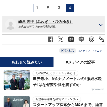
1
2
3
4
峰岸 宏行（みねぎし・ひろゆき）
株式会社MYC Japan代表取締役
ビジネス
#メディア
#アニメ
あわせて読みたい
#メディアの記事
その秘めたるポテンシャルとは
世界最小、約1ナノメートルの｢微細水粒
子｣はなぜ髪や肌を潤すのか
Sponsored
新規事業開発を経営アジェンダへ
スタートアップ探索からM&Aまで、経営