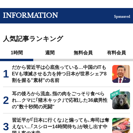
INFORMATION
Sponsored
人気記事ランキング
1時間
週間
無料会員
有料会員
だから習近平は心底焦っている…中国のITも
EVも壊滅させる力を持つ日本が世界シェア8
割を握る"素材"の名前
耳の後ろから流血､指の肉をごっそり食べら
れ…クマに｢猪木キック｣で応戦した36歳男性
の"数十秒間の死闘"
習近平が｢日本に行くな｣と煽っても､寿司は奪
えない…｢スシロー14時間待ち｣が映し出す中