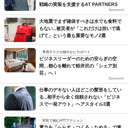
戦略の実装を支援するAT PARTNERS
Sponsored
大地震でまず確保すべきは水でも食料で
もない...被災者が「これだけは担いで逃
げて」という最も重要なモノ2選
専用デスクが細やかにサポート
ビジネスリーダーのための安らぎの空
間…都心を離れて軽井沢の「シェア別
荘」へ！
Sponsored
仕事のデキない人ほどこの髪形をしてい
る...相手から全く信頼されない「ビジネ
スで一発アウト」ヘアスタイル3選
官民で挑むHTTアクション
電力を「へらす・つくる・ためる」で東