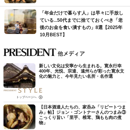
「年金だけで暮らす人」は早々に手放し
ている...50代までに捨てておくべき「老
後のお金を食い潰すもの」8選【2025年
10月BEST】
新しい文化は安寧から生まれる。寛永行幸
400年、光悦、宗達、遠州らが彩った寛永文
化の魅力と、今年見たい名所・名作選
トップページへ
【日本酒達人たちの、家呑み「リピートつま
み」帖】ジョン・ゴントナーさんのつまみ③
こっくり旨い「里芋、椎茸、鶏もも肉の煮
物」