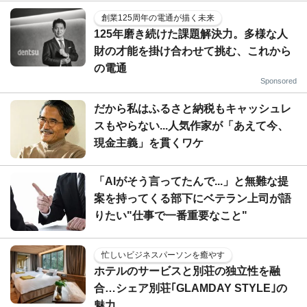
創業125周年の電通が描く未来
125年磨き続けた課題解決力。多様な人
財の才能を掛け合わせて挑む、これから
の電通
Sponsored
だから私はふるさと納税もキャッシュレ
スもやらない...人気作家が「あえて今、
現金主義」を貫くワケ
「AIがそう言ってたんで...」と無難な提
案を持ってくる部下にベテラン上司が語
りたい"仕事で一番重要なこと"
忙しいビジネスパーソンを癒やす
ホテルのサービスと別荘の独立性を融
合…シェア別荘｢GLAMDAY STYLE｣の
魅力