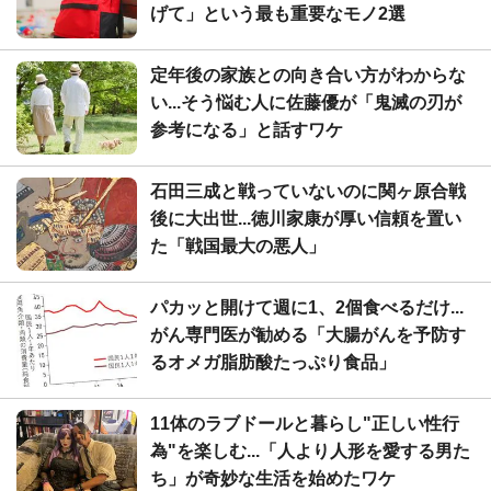
げて」という最も重要なモノ2選
定年後の家族との向き合い方がわからな
い...そう悩む人に佐藤優が「鬼滅の刃が
参考になる」と話すワケ
石田三成と戦っていないのに関ヶ原合戦
後に大出世...徳川家康が厚い信頼を置い
た「戦国最大の悪人」
パカッと開けて週に1、2個食べるだけ...
がん専門医が勧める「大腸がんを予防す
るオメガ脂肪酸たっぷり食品」
11体のラブドールと暮らし"正しい性行
為"を楽しむ...「人より人形を愛する男た
ち」が奇妙な生活を始めたワケ