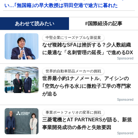
い…｢無国籍｣の早大教授は羽田空港で途方に暮れた
あわせて読みたい
#国際経済の記事
中堅企業にリーズナブルな新提案
なぜ複雑なSFAは挫折する？少人数組織
に最適な「名刺管理の延長」で進めるDX
Sponsored
世界的自動車部品メーカーの挑戦
世界最小約1ナノメートル、アイシンの
｢空気から作る水｣に微粒子工学の専門家
が迫る
Sponsored
事業ポートフォリオの変革に挑戦
三菱電機とAT PARTNERSが語る、新規
事業開発成功の条件と失敗要因
Sponsored