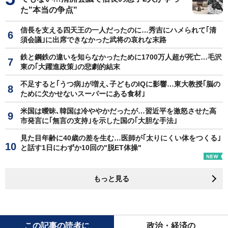
た"本当の争点"
信長を支える四天王の一人だったのに…秀吉にハメられて｢清
須会議｣に出席できなかった武将の哀れな末路
鉄と鋼鉄の違いを知らなかったために1700万人超が死亡…毛沢
東の｢大躍進政策｣の悲劇的結末
不足すると｢うつ病｣が増え､子どものIQに影響…東大教授｢脳の
ために欠かせないスーパーにある食材｣
米国は曖昧､韓国は冷ややかだったが…習近平を激怒させた高
市発言に｢無言の支持｣を示した国の｢大胆な手法｣
見た目年齢に40歳の差を生む…医師が｢太りにくい体をつくる｣
と話す1日にわずか10回の"脱ET体操"
もっと見る
この記事の読者に
政治・経済の