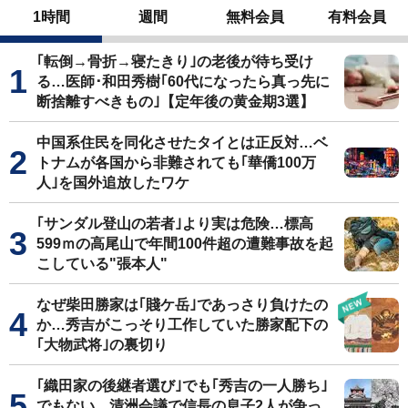
1時間
週間
無料会員
有料会員
｢転倒→骨折→寝たきり｣の老後が待ち受け
る…医師･和田秀樹｢60代になったら真っ先に
断捨離すべきもの｣【定年後の黄金期3選】
中国系住民を同化させたタイとは正反対…ベ
トナムが各国から非難されても｢華僑100万
人｣を国外追放したワケ
｢サンダル登山の若者｣より実は危険…標高
599ｍの高尾山で年間100件超の遭難事故を起
こしている"張本人"
なぜ柴田勝家は｢賤ケ岳｣であっさり負けたの
か…秀吉がこっそり工作していた勝家配下の
｢大物武将｣の裏切り
｢織田家の後継者選び｣でも｢秀吉の一人勝ち｣
でもない…清洲会議で信長の息子2人が争っ