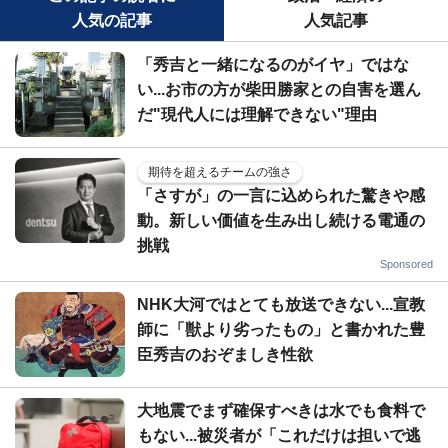
人気の記事
人気記事
「秀吉と一緒になるのがイヤ」ではな
い...お市の方が柴田勝家との自害を選ん
だ"現代人には理解できない"理由
期待を超えるチームの強さ
「さすが」の一言に込められた驚きや感
動。新しい価値を生み出し続ける電通の
挑戦
Sponsored
NHK大河ではとても放送できない...宣教
師に「獣より劣ったもの」と書かれた豊
臣秀吉のおぞましき性欲
大地震でまず確保すべきは水でも食料で
もない...被災者が「これだけは担いで逃