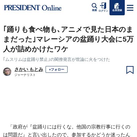
会員登録
検索
ログイン
｢踊りも食べ物も､アニメで見た日本のま
まだった｣マレーシアの盆踊り大会に5万
人が詰めかけたワケ
｢ムスリムは盆踊り禁止｣の閣僚発言が世論に火をつけた
さかい もとみ
+フォロー
ジャーナリスト
「政府が『盆踊りには行くな。他国の宗教行事に行くの
は問題だ』と言い出したので、参加するかどうか迷ったん