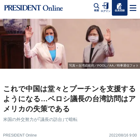
会員登録
検索
ログイン
写真＝台湾総統府／POOL／AA／時事通信フォト
これで中国は堂々とプーチンを支援する
ようになる…ペロシ議長の台湾訪問はア
メリカの失策である
米国の外交努力が｢議長の訪台｣で暗転
PRESIDENT Online
2022/08/16 9:00