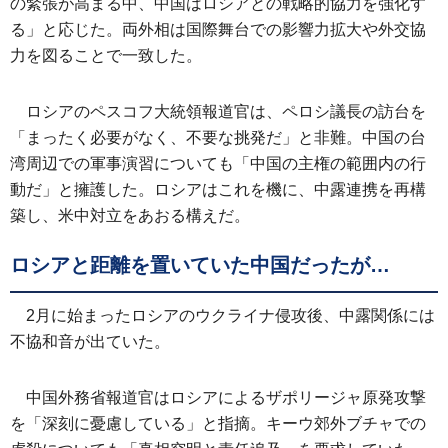
の緊張が高まる中、中国はロシアとの戦略的協力を強化す
る」と応じた。両外相は国際舞台での影響力拡大や外交協
力を図ることで一致した。
ロシアのペスコフ大統領報道官は、ペロシ議長の訪台を
「まったく必要がなく、不要な挑発だ」と非難。中国の台
湾周辺での軍事演習についても「中国の主権の範囲内の行
動だ」と擁護した。ロシアはこれを機に、中露連携を再構
築し、米中対立をあおる構えだ。
ロシアと距離を置いていた中国だったが…
2月に始まったロシアのウクライナ侵攻後、中露関係には
不協和音が出ていた。
中国外務省報道官はロシアによるザポリージャ原発攻撃
を「深刻に憂慮している」と指摘。キーウ郊外ブチャでの