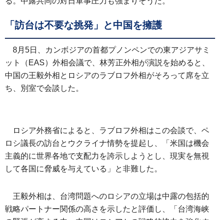
る。中露共同の対日軍事圧力も強まりそうだ。
「訪台は不要な挑発」と中国を擁護
8月5日、カンボジアの首都プノンペンでの東アジアサミ
ット（EAS）外相会議で、林芳正外相が演説を始めると、
中国の王毅外相とロシアのラブロフ外相がそろって席を立
ち、別室で会談した。
ロシア外務省によると、ラブロフ外相はこの会談で、ペ
ロシ議長の訪台とウクライナ情勢を提起し、「米国は機会
主義的に世界各地で支配力を誇示しようとし、現実を無視
して各国に脅威を与えている」と非難した。
王毅外相は、台湾問題へのロシアの立場は中露の包括的
戦略パートナー関係の高さを示したと評価し、「台湾海峡