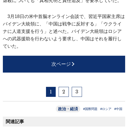
虐殺についても「真相究明と責任追及」を要求していた。
3月18日の米中首脳オンライン会談で、習近平国家主席は
バイデン大統領に、「中国は戦争に反対する」「ウクライ
ナに人道支援を行う」と述べた。バイデン大統領はロシア
への武器援助を行わないよう要求し、中国はそれを履行し
ていた。
次ページ
1
2
3
政治・経済
#国際問題
#ロシア
#中国
関連記事