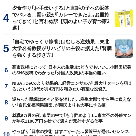
夕食作り｢お手伝いする｣と直訴の子への返答
でバレる…賢い親が｢カレーできたよ｡お皿持
ってきて｣と言わぬ訳【頭のよい子が育つ家3
選】
｢自宅でゆっくり静養｣はむしろ逆効果…東北
大学名誉教授がリハビリの主役に据えた｢腎臓
を強くする歩き方｣
高市政権にとって｢日本人の生活｣はどうでもいい…小野田紀美
のSNS投稿でわかった｢外国人政策｣の本当の狙い
NISA､iDeCoより効果的…経営コンサルが｢最大リターンを狙え
る｣という20代が月4万円を積みたい有望な投資先
逆らった県議は次々と姿を消した…麻生太郎ですら手に負えな
い｢自民党福岡県議団｣が県民よりも大事にする掟
就職9カ月の夜､布団の中で｢もう辞めよう｣…東大卒の外銀マン
が年収1100万円を捨てて選んだ意外すぎる仕事
やっぱり｢日本の技術｣はすごかった…習近平が恐れ､ゼレンス