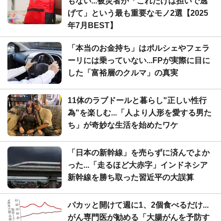
もない...被災者が「これだけは担いで逃
げて」という最も重要なモノ2選【2025
年7月BEST】
「本当のお金持ち」はポルシェやフェラ
ーリには乗っていない...FPが実際に目に
した「富裕層のクルマ」の真実
11体のラブドールと暮らし"正しい性行
為"を楽しむ...「人より人形を愛する男た
ち」が奇妙な生活を始めたワケ
「日本の新幹線」を売らずに済んでよか
った...「走るほど大赤字」インドネシア
新幹線を勝ち取った習近平の大誤算
パカッと開けて週に1、2個食べるだけ...
がん専門医が勧める「大腸がんを予防す