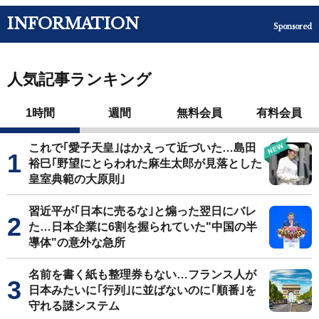
INFORMATION
Sponsored
人気記事ランキング
1時間
週間
無料会員
有料会員
これで｢愛子天皇｣はかえって近づいた…島田
裕巳｢野望にとらわれた麻生太郎が見落とした
皇室典範の大原則｣
習近平が｢日本に売るな｣と煽った翌日にバレ
た…日本企業に6割を握られていた"中国の半
導体"の意外な急所
名前を書く紙も整理券もない…フランス人が
日本みたいに｢行列｣に並ばないのに｢順番｣を
守れる謎システム