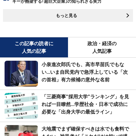
キーが熱望する｢超巨大企業｣の知られざる実力
もっと見る
この記事の読者に
政治・経済の
人気の記事
人気記事
小泉進次郎氏でも、高市早苗氏でもな
い...いま自民党内で急浮上している「次
の首相」有力候補の意外な名前
「三菱商事"採用大学"ランキング」を見
れば一目瞭然...学歴社会・日本で成功に
必要な「出身大学の最低ライン」
大地震でまず確保すべきは水でも食料で