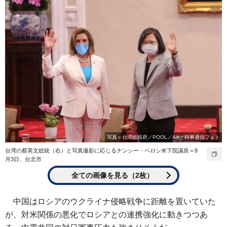
写真＝台湾総統府／POOL／AA／時事通信フォト
台湾の蔡英文総統（右）と写真撮影に応じるナンシー・ペロシ米下院議長＝8
月3日、台北市
全ての画像を見る（2枚）
中国はロシアのウクライナ侵略戦争に距離を置いていた
が、対米関係の悪化でロシアとの連携強化に動きつつあ