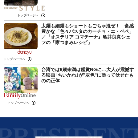
トップページへ
太麺も細麺もショートもごちゃ混ぜ！ 食感
豊かな「色々パスタのカーチョ・エ・ペペ」
／『オステリア コマチーナ』亀井良真シェ
フの「家つまみレシピ」
トップページへ
台湾では6歳未満は鑑賞NGに…大人が震撼す
る映画｢ちいかわ｣が"灰色"に塗って伏せたも
のの正体
トップページへ