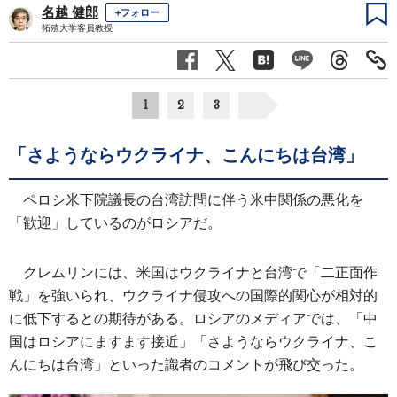
名越 健郎
+フォロー
拓殖大学客員教授
1
2
3
「さようならウクライナ、こんにちは台湾」
ペロシ米下院議長の台湾訪問に伴う米中関係の悪化を
「歓迎」しているのがロシアだ。
クレムリンには、米国はウクライナと台湾で「二正面作
戦」を強いられ、ウクライナ侵攻への国際的関心が相対的
に低下するとの期待がある。ロシアのメディアでは、「中
国はロシアにますます接近」「さようならウクライナ、こ
んにちは台湾」といった識者のコメントが飛び交った。