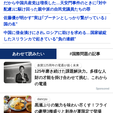
だから中国共産党は増長した…天安門事件のときに｢対中
配慮｣に駆け回った親中派の自民党議員たちの罪
佐藤優が明かす"実は｢プーチンとしっかり繋がっている｣
国の名"
中国に借金漬けにされ､ロシアに助けを求める…国家破綻
したスリランカで起きている"負の連鎖"
あわせて読みたい
#国際問題の記事
創業125周年の電通が描く未来
125年磨き続けた課題解決力。多様な人
財の才能を掛け合わせて挑む、これから
の電通
Sponsored
dancyu
黒瀬ぶりの魅力を味わい尽くす！フライ
の豪華3種盛りと刺身が夏限定で登場