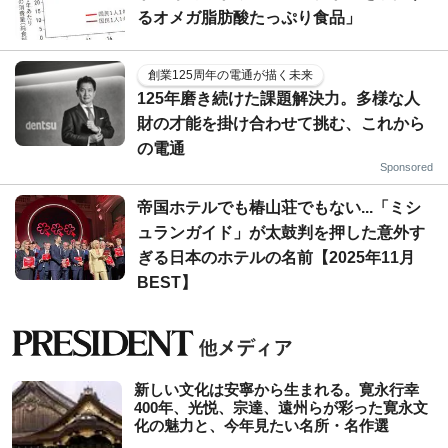
るオメガ脂肪酸たっぷり食品」
創業125周年の電通が描く未来
125年磨き続けた課題解決力。多様な人
財の才能を掛け合わせて挑む、これから
の電通
Sponsored
帝国ホテルでも椿山荘でもない...「ミシ
ュランガイド」が太鼓判を押した意外す
ぎる日本のホテルの名前【2025年11月
BEST】
新しい文化は安寧から生まれる。寛永行幸
400年、光悦、宗達、遠州らが彩った寛永文
化の魅力と、今年見たい名所・名作選