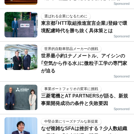
Sponsored
選ばれる企業になるために
東京都｢HTT取組推進宣言企業｣登録で環
境配慮時代を勝ち抜く具体策とは
Sponsored
世界的自動車部品メーカーの挑戦
世界最小約1ナノメートル、アイシンの
｢空気から作る水｣に微粒子工学の専門家
が迫る
Sponsored
事業ポートフォリオの変革に挑戦
三菱電機とAT PARTNERSが語る、新規
事業開発成功の条件と失敗要因
Sponsored
中堅企業にリーズナブルな新提案
なぜ複雑なSFAは挫折する？少人数組織