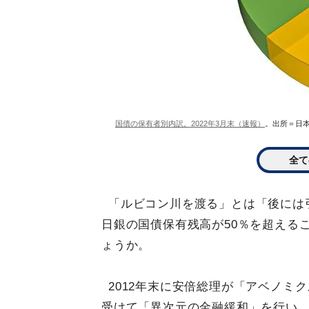
国債の保有者別内訳。2022年3月末（速報）
。出所＝日
全て
「ルビコン川を渡る」とは「後には
日銀の国債保有残高が50％を超える
ょうか。
2012年末に安倍総理が「アベノミ
受けて「異次元の金融緩和」を行い、