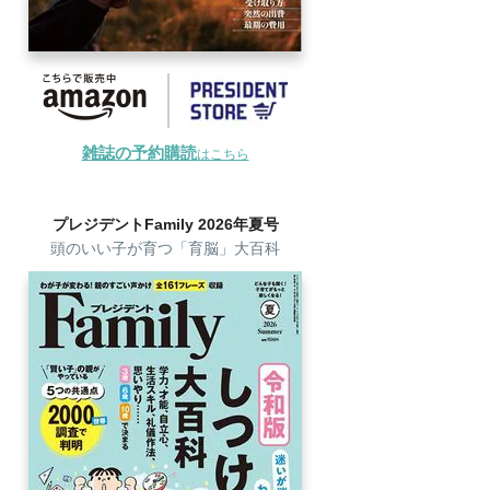
雑誌の予約購読
はこちら
プレジデントFamily 2026年夏号
頭のいい子が育つ「育脳」大百科