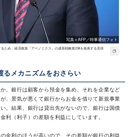
写真＝AFP／時事通信フォト
用するため、経済政策「アベノミクス」の成長戦略第2弾を発表する安倍
渡るメカニズムをおさらい
のか。銀行は顧客から預金を集め、それを企業など
すが、景気が悪くて銀行からお金を借りて新規事業
ない。結果、銀行は貸出先がないので、銀行は国債
う金利（利子）の差額を利益にしています。
債の金利のほうが高いので、その差額が銀行の利益