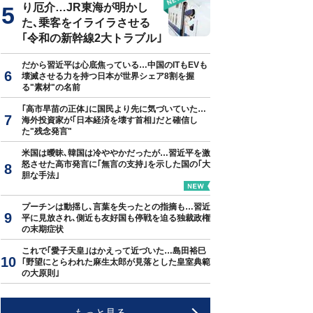
り厄介…JR東海が明かし
た､乗客をイライラさせる
｢令和の新幹線2大トラブル｣
だから習近平は心底焦っている…中国のITもEVも
壊滅させる力を持つ日本が世界シェア8割を握
る"素材"の名前
｢高市早苗の正体｣に国民より先に気づいていた…
海外投資家が｢日本経済を壊す首相｣だと確信し
た"残念発言"
米国は曖昧､韓国は冷ややかだったが…習近平を激
怒させた高市発言に｢無言の支持｣を示した国の｢大
胆な手法｣
プーチンは動揺し､言葉を失ったとの指摘も…習近
平に見放され､側近も友好国も停戦を迫る独裁政権
の末期症状
これで｢愛子天皇｣はかえって近づいた…島田裕巳
｢野望にとらわれた麻生太郎が見落とした皇室典範
の大原則｣
もっと見る