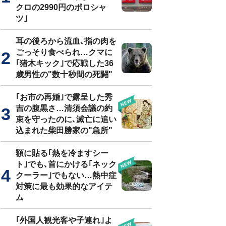
クロの2990円のポロシャ
ツ｣
耳の後ろから流血､指の肉を
ごっそり食べられ…クマに
｢猪木キック｣で応戦した36
歳男性の"数十秒間の死闘"
｢お市の再婚｣で露呈した秀
吉の腹黒さ…清須会議の約
束を守ったのに､滅亡に追い
込まれた柴田勝家の"急所"
額に貼る｢熱を冷ますシー
ト｣でも､首にかける｢ネック
クーラー｣でもない…熱中症
対策に最も効果的なアイテ
ム
｢外国人観光客や子連れ｣よ