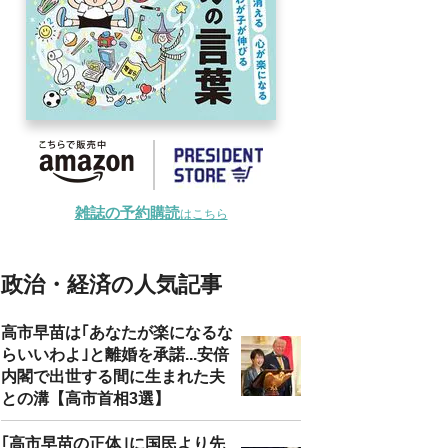
雑誌の予約購読
はこちら
政治・経済の人気記事
高市早苗は｢あなたが楽になるな
らいいわよ｣と離婚を承諾...安倍
内閣で出世する間に生まれた夫
との溝【高市首相3選】
｢高市早苗の正体｣に国民より先