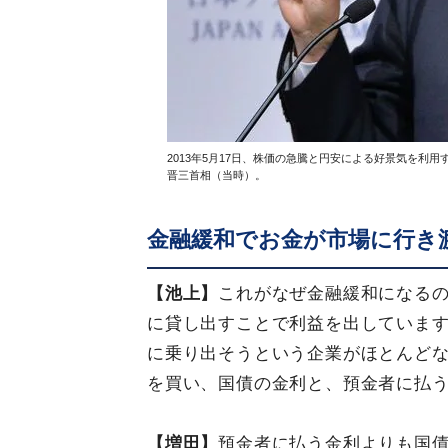
2013年5月17日、株価の急騰と円安による好景気を利
晋三首相（当時）。
金融緩和でお金が市場に行き
【池上】
これがなぜ金融緩和になる
に貸し出すことで利益を出していま
に乗り出そうという企業がほとんど
を買い、国債の金利と、預金者に払
【増田】
預金者に払う金利よりも国