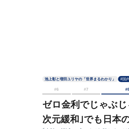
池上彰と増田ユリヤの「世界まるわかり」
#国
#6
#7
#
ゼロ金利でじゃぶじ
次元緩和｣でも日本