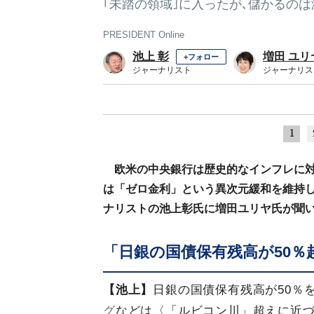
｢未踏の領域｣に入ったが､儲かるの
PRESIDENT Online
池上 彰
増田 ユリ
+フォロー
ジャーナリスト
ジャーナリス
1
欧米の中央銀行は歴史的なインフレに
は「ゼロ金利」という異次元緩和を維持
ナリストの池上彰氏に増田ユリヤ氏が聞い
「日銀の国債保有残高が50
【池上】
日銀の国債保有残高が50％
グ
などは〈「ルビコン川」超えに近