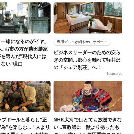
と一緒になるのがイヤ」
専用デスクが細やかにサポート
...お市の方が柴田勝家
ビジネスリーダーのための安ら
害を選んだ"現代人には
ぎの空間…都心を離れて軽井沢
ない"理由
の「シェア別荘」へ！
Sponsored
ラブドールと暮らし"正
NHK大河ではとても放送できな
為"を楽しむ...「人より
い...宣教師に「獣より劣ったも