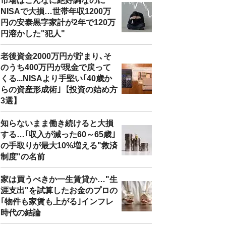
市場はこんなに絶好調なのに
NISAで大損…世帯年収1200万
円の安泰黒字家計が2年で120万
円溶かした"犯人"
老後資金2000万円が貯まり､そ
のうち400万円が現金で戻って
くる...NISAより手堅い｢40歳か
らの資産形成術｣【投資の始め方
3選】
知らないまま働き続けると大損
する…｢収入が減った60～65歳｣
の手取りが最大10%増える"救済
制度"の名前
家は買うべきか一生賃貸か…"生
涯支出"を試算したお金のプロの
｢物件も家賃も上がる｣インフレ
時代の結論