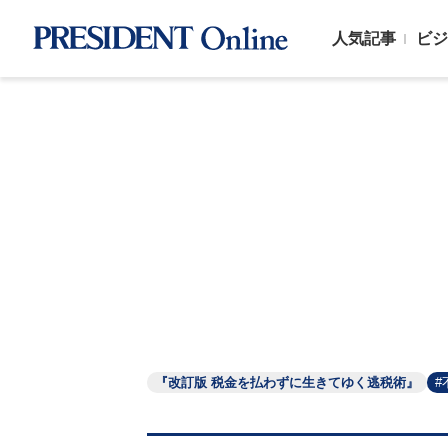
人気記事
ビジ
『改訂版 税金を払わずに生きてゆく逃税術』
#