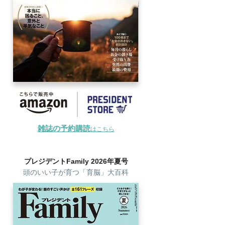
雑誌の予約購読
はこちら
プレジデントFamily 2026年夏号
頭のいい子が育つ「育脳」大百科