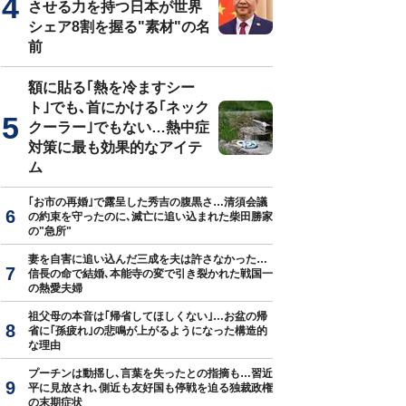
させる力を持つ日本が世界
シェア8割を握る"素材"の名
前
額に貼る｢熱を冷ますシー
ト｣でも､首にかける｢ネック
クーラー｣でもない…熱中症
対策に最も効果的なアイテ
ム
｢お市の再婚｣で露呈した秀吉の腹黒さ…清須会議
の約束を守ったのに､滅亡に追い込まれた柴田勝家
の"急所"
妻を自害に追い込んだ三成を夫は許さなかった…
信長の命で結婚､本能寺の変で引き裂かれた戦国一
の熱愛夫婦
祖父母の本音は｢帰省してほしくない｣…お盆の帰
省に｢孫疲れ｣の悲鳴が上がるようになった構造的
な理由
プーチンは動揺し､言葉を失ったとの指摘も…習近
平に見放され､側近も友好国も停戦を迫る独裁政権
の末期症状