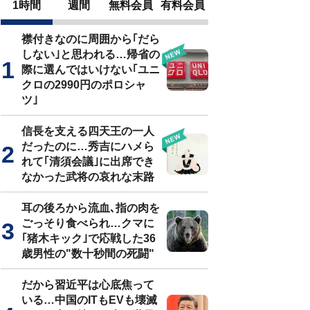
1時間
週間
無料会員
有料会員
襟付きなのに周囲から｢だら
しない｣と思われる…帰省の
際に選んではいけない｢ユニ
クロの2990円のポロシャ
ツ｣
信長を支える四天王の一人
だったのに…秀吉にハメら
れて｢清須会議｣に出席でき
なかった武将の哀れな末路
耳の後ろから流血､指の肉を
ごっそり食べられ…クマに
｢猪木キック｣で応戦した36
歳男性の"数十秒間の死闘"
だから習近平は心底焦って
いる…中国のITもEVも壊滅