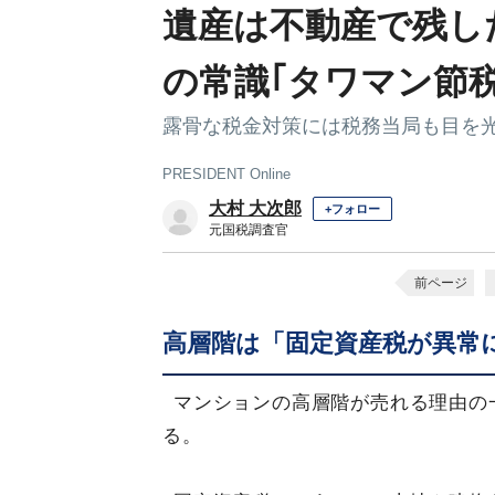
遺産は不動産で残し
の常識｢タワマン節
露骨な税金対策には税務当局も目を
PRESIDENT Online
大村 大次郎
+フォロー
元国税調査官
前ページ
高層階は「固定資産税が異常
マンションの高層階が売れる理由の
る。