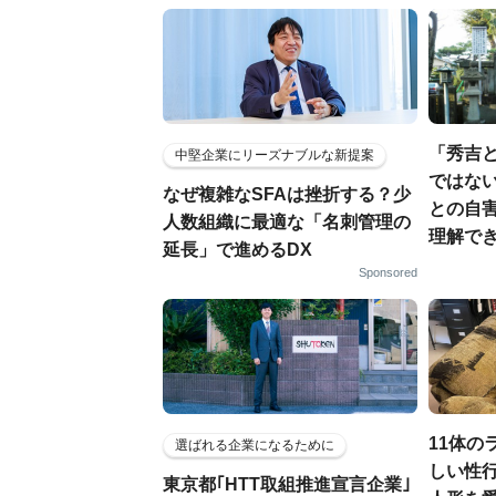
「秀吉
中堅企業にリーズナブルな新提案
ではない
なぜ複雑なSFAは挫折する？少
との自
人数組織に最適な「名刺管理の
理解でき
延長」で進めるDX
Sponsored
11体の
選ばれる企業になるために
しい性行
東京都｢HTT取組推進宣言企業｣