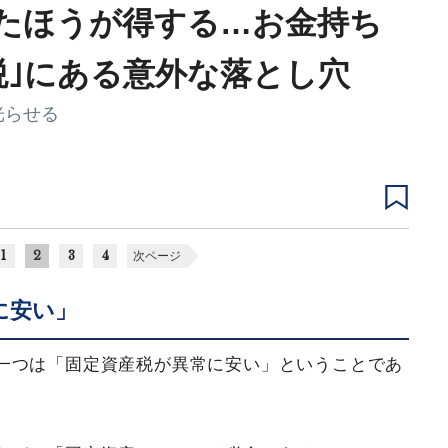
たほうが得する…お金持ち
税｣にある意外な落とし穴
光らせる
1
2
3
4
次ページ
に安い」
一つは「固定資産税が異常に安い」ということであ