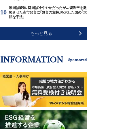
米国は曖昧､韓国は冷ややかだったが…習近平を激
怒させた高市発言に｢無言の支持｣を示した国の｢大
胆な手法｣
もっと見る
INFORMATION
Sponsored