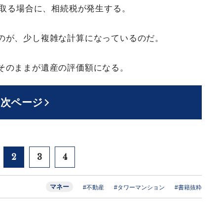
け取る場合に、相続税が発生する。
のが、少し複雑な計算になっているのだ。
そのままが遺産の評価額になる。
次ページ
2
3
4
マネー
#不動産
#タワーマンション
#書籍抜粋