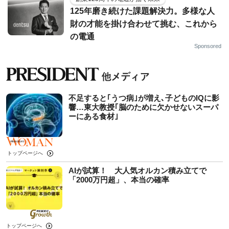
125年磨き続けた課題解決力。多様な人
財の才能を掛け合わせて挑む、これから
の電通
Sponsored
不足すると｢うつ病｣が増え､子どものIQに影
響…東大教授｢脳のために欠かせないスーパ
ーにある食材｣
トップページへ
AIが試算！ 大人気オルカン積み立てで
「2000万円超」、本当の確率
トップページへ