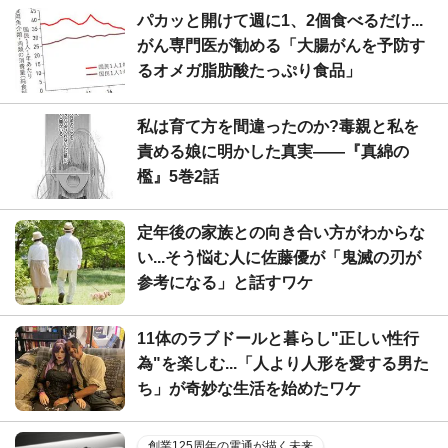
パカッと開けて週に1、2個食べるだけ...
がん専門医が勧める「大腸がんを予防す
るオメガ脂肪酸たっぷり食品」
私は育て方を間違ったのか?毒親と私を
責める娘に明かした真実――『真綿の
檻』5巻2話
定年後の家族との向き合い方がわからな
い...そう悩む人に佐藤優が「鬼滅の刃が
参考になる」と話すワケ
11体のラブドールと暮らし"正しい性行
為"を楽しむ...「人より人形を愛する男た
ち」が奇妙な生活を始めたワケ
創業125周年の電通が描く未来