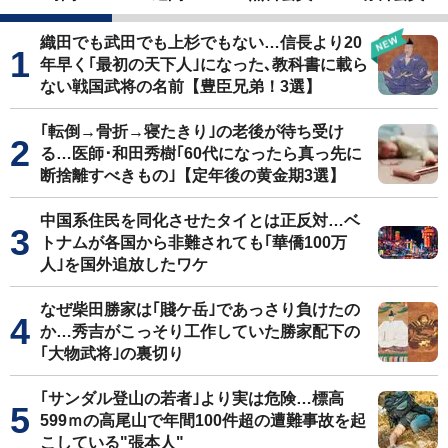
織田でも武田でも上杉でもない…信長より20
年早く｢最初の天下人｣になった､教科書に載ら
ない戦国武将の名前【豊臣兄弟！3選】
｢転倒→骨折→寝たきり｣の老後が待ち受け
る…医師･和田秀樹｢60代になったら真っ先に
断捨離すべきもの｣【定年後の黄金期3選】
中国系住民を同化させたタイとは正反対…ベ
トナムが各国から非難されても｢華僑100万
人｣を国外追放したワケ
なぜ柴田勝家は｢賤ケ岳｣であっさり負けたの
か…秀吉がこっそり工作していた勝家配下の
｢大物武将｣の裏切り
｢サンダル登山の若者｣より実は危険…標高
599ｍの高尾山で年間100件超の遭難事故を起
こしている"張本人"