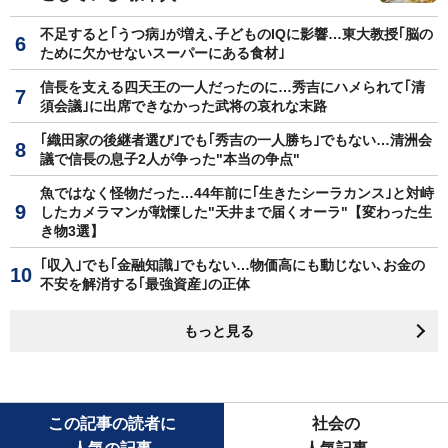
不足すると｢うつ病｣が増え､子どものIQに影響…東大教授｢脳の
ために欠かせないスーパーにある食材｣
信長を支える四天王の一人だったのに…秀吉にハメられて｢清
須会議｣に出席できなかった武将の哀れな末路
｢織田家の後継者選び｣でも｢秀吉の一人勝ち｣でもない…清洲会
議で信長の息子2人が争った"本当の争点"
魚ではなく怪物だった…44年前に｢生きたシーラカンス｣と対峙
したカメラマンが戦慄した"天井まで届くオーラ"【変わった生
き物3選】
｢収入｣でも｢金融知識｣でもない…物価高にも動じない､お金の
不安を解消する｢最強資産｣の正体
もっと見る
この記事の読者に
社会の