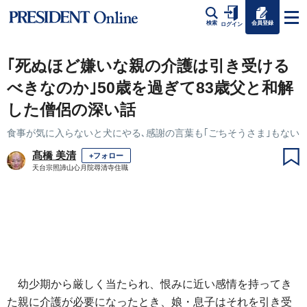
会員登録
検索
ログイン
｢死ぬほど嫌いな親の介護は引き受ける
べきなのか｣50歳を過ぎて83歳父と和解
した僧侶の深い話
食事が気に入らないと犬にやる､感謝の言葉も｢ごちそうさま｣もない
髙橋 美清
+フォロー
天台宗照諦山心月院尋清寺住職
幼少期から厳しく当たられ、恨みに近い感情を持ってき
た親に介護が必要になったとき、娘・息子はそれを引き受