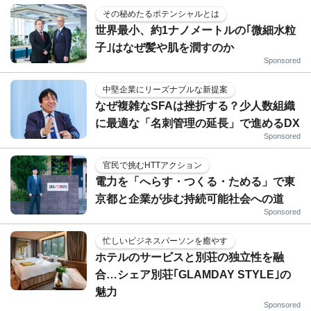
その秘めたるポテンシャルとは
世界最小、約1ナノメートルの｢微細水粒
子｣はなぜ髪や肌を潤すのか
Sponsored
中堅企業にリーズナブルな新提案
なぜ複雑なSFAは挫折する？少人数組織
に最適な「名刺管理の延長」で進めるDX
Sponsored
官民で挑むHTTアクション
電力を「へらす・つくる・ためる」で東
京都と企業が歩む持続可能社会への道
Sponsored
忙しいビジネスパーソンを癒やす
ホテルのサービスと別荘の独立性を融
合…シェア別荘｢GLAMDAY STYLE｣の
魅力
Sponsored