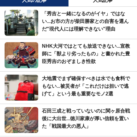
人気の記事
人気記事
「秀吉と一緒になるのがイヤ」ではな
い...お市の方が柴田勝家との自害を選ん
だ"現代人には理解できない"理由
NHK大河ではとても放送できない...宣教
師に「獣より劣ったもの」と書かれた豊
臣秀吉のおぞましき性欲
大地震でまず確保すべきは水でも食料で
もない...被災者が「これだけは担いで逃
げて」という最も重要なモノ2選
石田三成と戦っていないのに関ヶ原合戦
後に大出世...徳川家康が厚い信頼を置い
た「戦国最大の悪人」