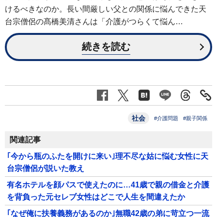
けるべきなのか。長い間厳しい父との関係に悩んできた天
台宗僧侶の髙橋美清さんは「介護がつらくて悩ん…
続きを読む
社会
#介護問題
#親子関係
関連記事
｢今から瓶のふたを開けに来い｣理不尽な姑に悩む女性に天
台宗僧侶が説いた教え
有名ホテルを顔パスで使えたのに…41歳で親の借金と介護
を背負った元セレブ女性はどこで人生を間違えたか
｢なぜ俺に扶養義務があるのか｣無職42歳の弟に苛立つ一流