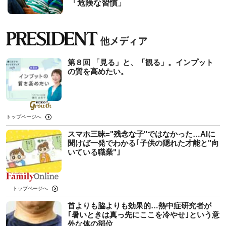
「危険な習慣」
第８回 「見る」と、「観る」。インプット
の質を高めたい。
トップページへ
スマホ三昧="残念な子"ではなかった…AIに
聞けば一発でわかる｢子供の隠れた才能と"向
いている職業"｣
トップページへ
首よりも脇よりも効果的…熱中症研究者が
｢暑いときは真っ先にここを冷やせ｣という意
外な体の部位