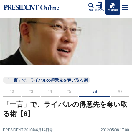
会員登録
検索
ログイン
「一言」で、ライバルの得意先を奪い取る術
#2
#3
#4
#5
#6
#7
「一言」で、ライバルの得意先を奪い取
る術【6】
PRESIDENT 2010年6月14日号
2012/05/08 17:00