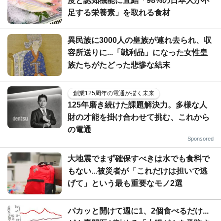
度と認知機能に直結「98%の日本人が不
足する栄養素」を取れる食材
異民族に3000人の皇族が連れ去られ、収
容所送りに...「戦利品」になった女性皇
族たちがたどった悲惨な結末
創業125周年の電通が描く未来
125年磨き続けた課題解決力。多様な人
財の才能を掛け合わせて挑む、これから
の電通
Sponsored
大地震でまず確保すべきは水でも食料で
もない...被災者が「これだけは担いで逃
げて」という最も重要なモノ2選
パカッと開けて週に1、2個食べるだけ...