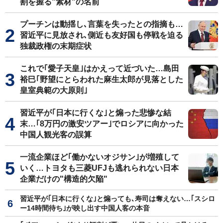
割を握る"素材"の名前
プーチンは動揺し､言葉を失ったとの指摘も…
習近平に見放され､側近も友好国も停戦を迫る
独裁政権の末期症状
これで｢愛子天皇｣はかえって近づいた…島田
裕巳｢野望にとらわれた麻生太郎が見落とした
皇室典範の大原則｣
習近平が｢日本に行くな｣と煽った悲惨な結
末…｢8万円の激安ツアー｣でロシアに向かった
中国人観光客の誤算
一流企業ほど｢働かないオジサン｣が増殖して
いく…トヨタも三菱UFJも逃れられない日本
企業だけの"構造的欠陥"
習近平が｢日本に行くな｣と煽っても､寿司は奪えない…｢スシロ
ー14時間待ち｣が映し出す中国人客の本音