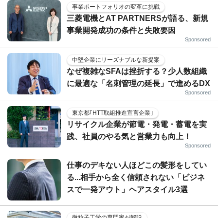
事業ポートフォリオの変革に挑戦
三菱電機とAT PARTNERSが語る、新規
事業開発成功の条件と失敗要因
Sponsored
中堅企業にリーズナブルな新提案
なぜ複雑なSFAは挫折する？少人数組織
に最適な「名刺管理の延長」で進めるDX
Sponsored
東京都｢HTT取組推進宣言企業｣
リサイクル企業が節電・発電・蓄電を実
践、社員のやる気と営業力も向上！
Sponsored
仕事のデキない人ほどこの髪形をしてい
る...相手から全く信頼されない「ビジネ
スで一発アウト」ヘアスタイル3選
微粒子工学の専門家が解説