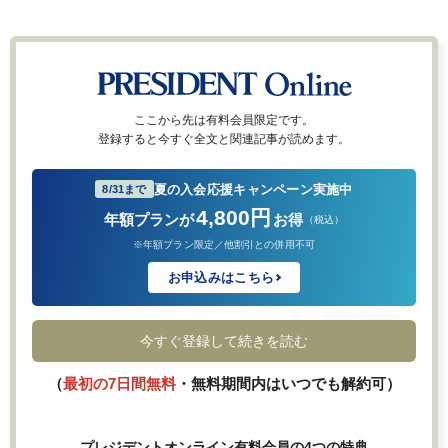
ここから先は有料会員限定です。
登録すると今すぐ全文と関連記事が読めます。
夏の入会応援キャンペーン実施中
8/31まで
4,800円
年額プランが
お得
（税込）
※年額プラン限定／他割引との併用不可
お申込みはこちら
今すぐ登録して続きを読む
（
最初の7日間無料
・無料期間内はいつでも解約可）
プレジデントオンライン有料会員の4つの特典