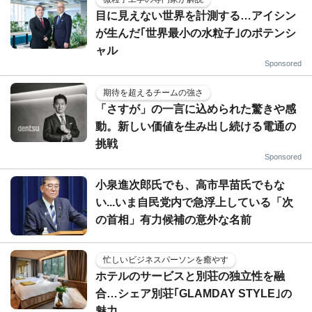
目に見えない世界を計測する…アイシン
が生んだ｢世界最小の水粒子｣のポテンシ
ャル
Sponsored
期待を超えるチームの強さ
「さすが」の一言に込められた驚きや感
動。新しい価値を生み出し続ける電通の
挑戦
Sponsored
小泉進次郎氏でも、高市早苗氏でもな
い...いま自民党内で急浮上している「次
の首相」有力候補の意外な名前
忙しいビジネスパーソンを癒やす
ホテルのサービスと別荘の独立性を融
合…シェア別荘｢GLAMDAY STYLE｣の
魅力