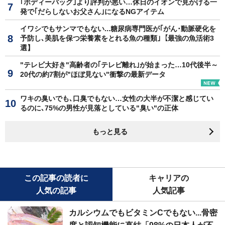
｢ボディーバッグ｣より評判が悪い…休日のイオンで見かける一
発で｢だらしないお父さん｣になるNGアイテム
イワシでもサンマでもない...糖尿病専門医が｢がん･動脈硬化を
予防し､美肌を保つ栄養素をとれる魚の種類｣【最強の魚活術3
選】
"テレビ大好き"高齢者の｢テレビ離れ｣が始まった…10代後半～
20代の約7割が"ほぼ見ない"衝撃の最新データ
ワキの臭いでも､口臭でもない…女性の大半が不潔と感じてい
るのに､75%の男性が見落としている"臭い"の正体
もっと見る
この記事の読者に
キャリアの
人気の記事
人気記事
カルシウムでもビタミンCでもない...骨密