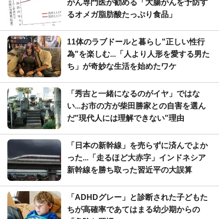
がん専門医が勧める「大腸がんを予防す
るオメガ脂肪酸たっぷり食品」
11体のラブドールと暮らし"正しい性行
為"を楽しむ...「人より人形を愛する男た
ち」が奇妙な生活を始めたワケ
「秀吉と一緒になるのがイヤ」ではな
い...お市の方が柴田勝家との自害を選ん
だ"現代人には理解できない"理由
「日本の新幹線」を売らずに済んでよか
った...「走るほど大赤字」インドネシア
新幹線を勝ち取った習近平の大誤算
「ADHDグレー」と診断された子どもた
ちが高確率であてはまる幼少期からの