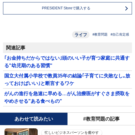
PRESIDENT Storeで購入する
ライフ
#教育問題
#自己肯定感
関連記事
｢お金持ちだからではない｣頭のいい子が育つ家庭に共通す
る"幼児期のある習慣"
国立大付属小学校で教員35年の結論｢子育てに失敗なし｡放
っておけばいい｣と断言するワケ
がんの進行を急速に早める…がん治療医がすぐさま摂取を
やめさせる"ある食べもの"
あわせて読みたい
#教育問題の記事
忙しいビジネスパーソンを癒やす