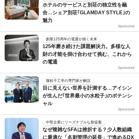
ホテルのサービスと別荘の独立性を融
合…シェア別荘｢GLAMDAY STYLE｣の
魅力
Sponsored
創業125周年の電通が描く未来
125年磨き続けた課題解決力。多様な人
財の才能を掛け合わせて挑む、これから
の電通
Sponsored
微粒子工学の専門家が解説
目に見えない世界を計測する…アイシン
が生んだ｢世界最小の水粒子｣のポテンシ
ャル
Sponsored
中堅企業にリーズナブルな新提案
なぜ複雑なSFAは挫折する？少人数組織
に最適な「名刺管理の延長」で進めるDX