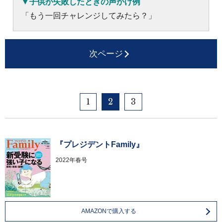
▼子供が失敗したときの声かけ例
「もう一回チャレンジしてみたら？」
次ページ
1
2
3
『プレジデントFamily』
2022年春号
AMAZONで購入する