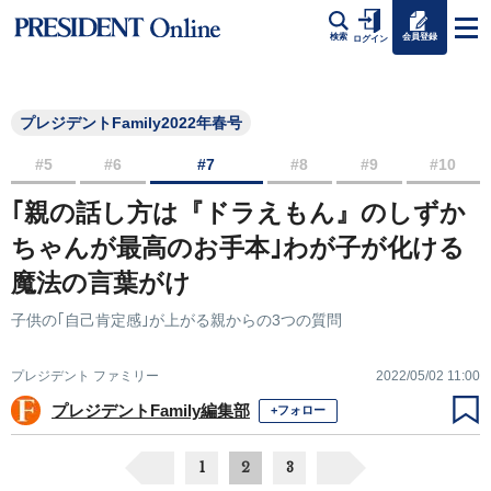
会員登録
検索
ログイン
プレジデントFamily2022年春号
#5
#6
#7
#8
#9
#10
｢親の話し方は『ドラえもん』のしずか
ちゃんが最高のお手本｣わが子が化ける
魔法の言葉がけ
子供の｢自己肯定感｣が上がる親からの3つの質問
プレジデント ファミリー
2022/05/02 11:00
プレジデントFamily編集部
+フォロー
1
2
3