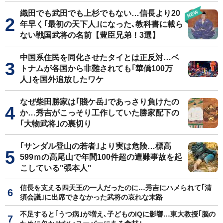
織田でも武田でも上杉でもない…信長より20
年早く｢最初の天下人｣になった､教科書に載ら
ない戦国武将の名前【豊臣兄弟！3選】
中国系住民を同化させたタイとは正反対…ベ
トナムが各国から非難されても｢華僑100万
人｣を国外追放したワケ
なぜ柴田勝家は｢賤ケ岳｣であっさり負けたの
か…秀吉がこっそり工作していた勝家配下の
｢大物武将｣の裏切り
｢サンダル登山の若者｣より実は危険…標高
599ｍの高尾山で年間100件超の遭難事故を起
こしている"張本人"
信長を支える四天王の一人だったのに…秀吉にハメられて｢清
須会議｣に出席できなかった武将の哀れな末路
不足すると｢うつ病｣が増え､子どものIQに影響…東大教授｢脳の