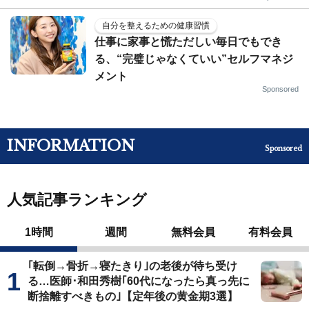
自分を整えるための健康習慣
仕事に家事と慌ただしい毎日でもでき
る、“完璧じゃなくていい”セルフマネジ
メント
Sponsored
INFORMATION
Sponsored
人気記事ランキング
1時間
週間
無料会員
有料会員
｢転倒→骨折→寝たきり｣の老後が待ち受け
る…医師･和田秀樹｢60代になったら真っ先に
断捨離すべきもの｣【定年後の黄金期3選】