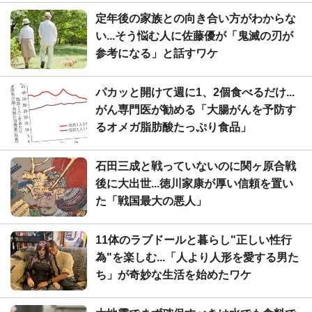
定年後の家族との向き合い方がわからな
い...そう悩む人に佐藤優が「鬼滅の刃が
参考になる」と話すワケ
パカッと開けて週に1、2個食べるだけ...
がん専門医が勧める「大腸がんを予防す
るオメガ脂肪酸たっぷり食品」
石田三成と戦っていないのに関ヶ原合戦
後に大出世...徳川家康が厚い信頼を置い
た「戦国最大の悪人」
11体のラブドールと暮らし"正しい性行
為"を楽しむ...「人より人形を愛する男た
ち」が奇妙な生活を始めたワケ