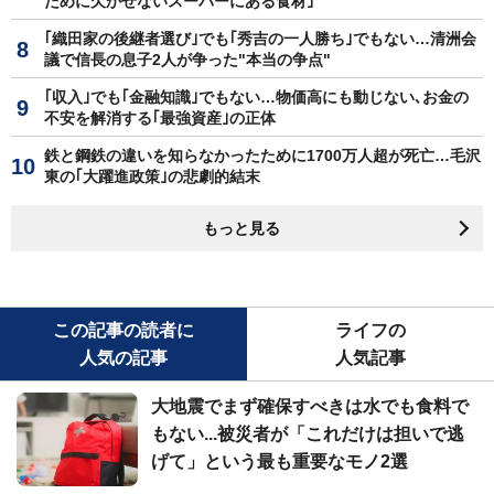
ために欠かせないスーパーにある食材｣
｢織田家の後継者選び｣でも｢秀吉の一人勝ち｣でもない…清洲会
議で信長の息子2人が争った"本当の争点"
｢収入｣でも｢金融知識｣でもない…物価高にも動じない､お金の
不安を解消する｢最強資産｣の正体
鉄と鋼鉄の違いを知らなかったために1700万人超が死亡…毛沢
東の｢大躍進政策｣の悲劇的結末
もっと見る
この記事の読者に
ライフの
人気の記事
人気記事
大地震でまず確保すべきは水でも食料で
もない...被災者が「これだけは担いで逃
げて」という最も重要なモノ2選