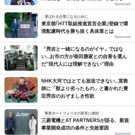
Sponsored
選ばれる企業になるために
東京都｢HTT取組推進宣言企業｣登録で環
境配慮時代を勝ち抜く具体策とは
Sponsored
「秀吉と一緒になるのがイヤ」ではな
い...お市の方が柴田勝家との自害を選ん
だ"現代人には理解できない"理由
NHK大河ではとても放送できない...宣教
師に「獣より劣ったもの」と書かれた豊
臣秀吉のおぞましき性欲
事業ポートフォリオの変革に挑戦
三菱電機とAT PARTNERSが語る、新規
事業開発成功の条件と失敗要因
Sponsored