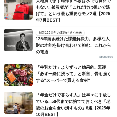
大地震でまず確保すべきは水でも食料で
もない...被災者が「これだけは担いで逃
げて」という最も重要なモノ2選【2025
年7月BEST】
創業125周年の電通が描く未来
125年磨き続けた課題解決力。多様な人
財の才能を掛け合わせて挑む、これから
の電通
Sponsored
「牛乳だけ」よりずっと効果的...医師
「必ず一緒に摂って」と断言、骨を強く
する"スーパーで買える食材"
「年金だけで暮らす人」は早々に手放し
ている...50代までに捨てておくべき「老
後のお金を食い潰すもの」8選【2025年
10月BEST】