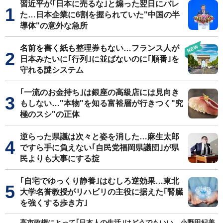
習近平が｢日本に売るな｣と煽った翌日にバレ
た…日本企業に6割を握られていた"中国の半
導体"の意外な急所
名前を書く紙も整理券もない…フランス人が
日本みたいに｢行列｣に並ばないのに｢順番｣を
守れる謎システム
｢一流のお金持ち｣は銀座の高級店には見向き
もしない…"本物"を知る富裕層が行きつく"究
極のスシ"の正体
逆らった県議は次々と姿を消した…麻生太郎
ですら手に負えない｢自民党福岡県議団｣が県
民よりも大事にする掟
｢自宅でゆっくり静養｣はむしろ逆効果…東北
大学名誉教授がリハビリの主役に据えた｢腎臓
を強くする歩き方｣
高市政権にとって｢日本人の生活｣はどうでもいい…小野田紀美