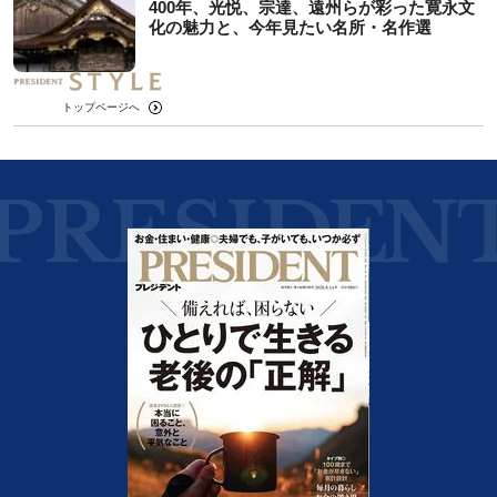
400年、光悦、宗達、遠州らが彩った寛永文
化の魅力と、今年見たい名所・名作選
トップページへ