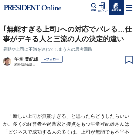
会員登録
検索
ログイン
｢無能すぎる上司｣への対応でバレる…仕
事がデキる人と三流の人の決定的違い
異動や上司に不満を連ねてしまう人の思考回路
午堂 登紀雄
+フォロー
米国公認会計士
「新しい上司が無能すぎる」と思ったらどうしたらいい
か。多くの経営者や起業家と接点をもつ午堂登紀雄さんは
「ビジネスで成功する人の多くは、上司が無能でも不平不