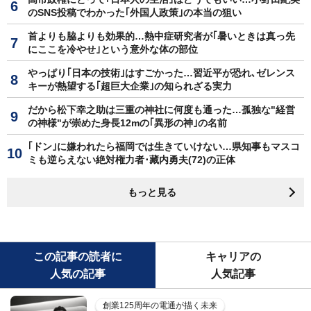
のSNS投稿でわかった｢外国人政策｣の本当の狙い
首よりも脇よりも効果的…熱中症研究者が｢暑いときは真っ先
にここを冷やせ｣という意外な体の部位
やっぱり｢日本の技術｣はすごかった…習近平が恐れ､ゼレンス
キーが熱望する｢超巨大企業｣の知られざる実力
だから松下幸之助は三重の神社に何度も通った…孤独な"経営
の神様"が崇めた身長12mの｢異形の神｣の名前
｢ドン｣に嫌われたら福岡では生きていけない…県知事もマスコ
ミも逆らえない絶対権力者･藏内勇夫(72)の正体
もっと見る
この記事の読者に
キャリアの
人気の記事
人気記事
創業125周年の電通が描く未来