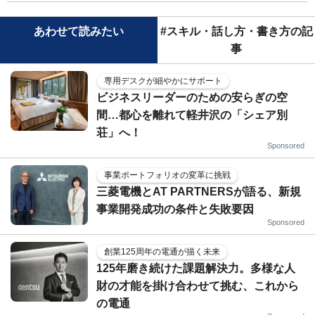
あわせて読みたい
#スキル・話し方・書き方の記
事
専用デスクが細やかにサポート
ビジネスリーダーのための安らぎの空
間…都心を離れて軽井沢の「シェア別
荘」へ！
Sponsored
事業ポートフォリオの変革に挑戦
三菱電機とAT PARTNERSが語る、新規
事業開発成功の条件と失敗要因
Sponsored
創業125周年の電通が描く未来
125年磨き続けた課題解決力。多様な人
財の才能を掛け合わせて挑む、これから
の電通