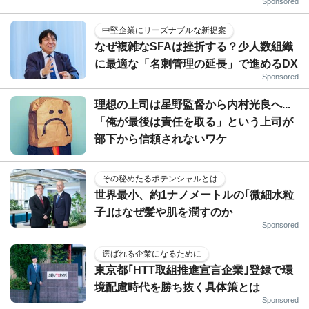
Sponsored
中堅企業にリーズナブルな新提案
なぜ複雑なSFAは挫折する？少人数組織
に最適な「名刺管理の延長」で進めるDX
Sponsored
理想の上司は星野監督から内村光良へ...
「俺が最後は責任を取る」という上司が
部下から信頼されないワケ
その秘めたるポテンシャルとは
世界最小、約1ナノメートルの｢微細水粒
子｣はなぜ髪や肌を潤すのか
Sponsored
選ばれる企業になるために
東京都｢HTT取組推進宣言企業｣登録で環
境配慮時代を勝ち抜く具体策とは
Sponsored