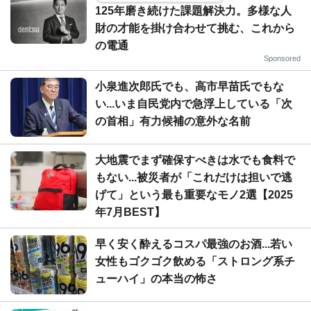
125年磨き続けた課題解決力。多様な人
財の才能を掛け合わせて挑む、これから
の電通
Sponsored
小泉進次郎氏でも、高市早苗氏でもな
い...いま自民党内で急浮上している「次
の首相」有力候補の意外な名前
大地震でまず確保すべきは水でも食料で
もない...被災者が「これだけは担いで逃
げて」という最も重要なモノ2選【2025
年7月BEST】
早く安く酔えるコスパ最強のお酒...若い
女性もゴクゴク飲める「ストロング系チ
ューハイ」の本当の怖さ