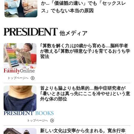
か...「価値観の違い」でも「セックスレ
ス」でもない本当の原因
｢算数を解く力｣は0歳から育める…脳科学者
が教える｢算数が得意な子｣を育てるおうち学
習法
トップページへ
首よりも脇よりも効果的…熱中症研究者が
｢暑いときは真っ先にここを冷やせ｣という意
外な体の部位
トップページへ
新しい文化は安寧から生まれる。寛永行幸