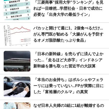
「三菱商事"採用大学"ランキング」を見
れば一目瞭然...学歴社会・日本で成功に
必要な「出身大学の最低ライン」
パカッと開けて週に1、2個食べるだけ...
がん専門医が勧める「大腸がんを予防す
るオメガ脂肪酸たっぷり食品」
「日本の新幹線」を売らずに済んでよか
った...「走るほど大赤字」インドネシア
新幹線を勝ち取った習近平の大誤算
「本当のお金持ち」はポルシェやフェラ
ーリには乗っていない...FPが実際に目に
した「富裕層のクルマ」の真実
なぜ日本人夫婦の3組に1組が離婚するの