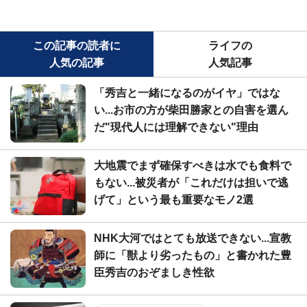
この記事の読者に
ライフの
人気の記事
人気記事
「秀吉と一緒になるのがイヤ」ではな
い...お市の方が柴田勝家との自害を選ん
だ"現代人には理解できない"理由
大地震でまず確保すべきは水でも食料で
もない...被災者が「これだけは担いで逃
げて」という最も重要なモノ2選
NHK大河ではとても放送できない...宣教
師に「獣より劣ったもの」と書かれた豊
臣秀吉のおぞましき性欲