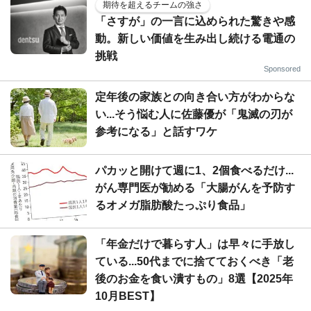
期待を超えるチームの強さ
「さすが」の一言に込められた驚きや感
動。新しい価値を生み出し続ける電通の
挑戦
Sponsored
定年後の家族との向き合い方がわからな
い...そう悩む人に佐藤優が「鬼滅の刃が
参考になる」と話すワケ
パカッと開けて週に1、2個食べるだけ...
がん専門医が勧める「大腸がんを予防す
るオメガ脂肪酸たっぷり食品」
「年金だけで暮らす人」は早々に手放し
ている...50代までに捨てておくべき「老
後のお金を食い潰すもの」8選【2025年
10月BEST】