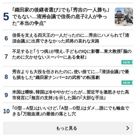
｢織田家の後継者選び｣でも｢秀吉の一人勝ち｣
でもない…清洲会議で信長の息子2人が争っ
た"本当の争点"
信長を支える四天王の一人だったのに…秀吉にハメられて｢清
須会議｣に出席できなかった武将の哀れな末路
不足すると｢うつ病｣が増え､子どものIQに影響…東大教授｢脳の
ために欠かせないスーパーにある食材｣
秀吉よりも大役を任されたのに､使い捨てに…｢清須会議｣で最
も損をした"織田家ナンバー2の武将"の転落劇
米国は曖昧､韓国は冷ややかだったが…習近平を激怒させた高
市発言に｢無言の支持｣を示した国の｢大胆な手法｣
｢O型→A型｣はいいけど､｢A型→O型｣はダメ…誰にでも輸血で
きる｢万能血液｣の最後の落とし穴
もっと見る