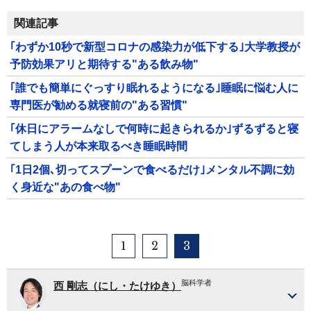
関連記事
｢わずか10秒で新型コロナの感染力が低下する｣大学教授が
予防効果アリと期待する"ある飲み物"
｢誰でも簡単にぐっすり眠れるようになる｣睡眠に悩む人に
専門医が勧める就寝前の"ある習慣"
｢休日にアラームなしで何時に起きられるか｣ずるずると寝
てしまう人が本来取るべき睡眠時間
｢1日2個､切ってスプーンで食べるだけ｣メンタル不調に効
く身近な"あの食べ物"
1
2
3
脳科学者
西 剛志（にし・たけゆき）