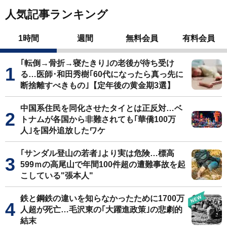
人気記事ランキング
1時間
週間
無料会員
有料会員
｢転倒→骨折→寝たきり｣の老後が待ち受け
る…医師･和田秀樹｢60代になったら真っ先に
断捨離すべきもの｣【定年後の黄金期3選】
中国系住民を同化させたタイとは正反対…ベ
トナムが各国から非難されても｢華僑100万
人｣を国外追放したワケ
｢サンダル登山の若者｣より実は危険…標高
599ｍの高尾山で年間100件超の遭難事故を起
こしている"張本人"
鉄と鋼鉄の違いを知らなかったために1700万
人超が死亡…毛沢東の｢大躍進政策｣の悲劇的
結末