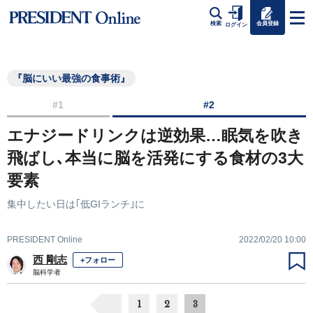
会員登録
検索
ログイン
『脳にいい最強の食事術』
#1
#2
エナジードリンクは逆効果…眠気を吹き
飛ばし､本当に脳を活発にする食材の3大
要素
集中したい日は｢低GIランチ｣に
PRESIDENT Online
2022/02/20 10:00
西 剛志
+フォロー
脳科学者
1
2
3