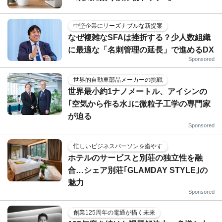
中堅企業にリーズナブルな新提案
なぜ複雑なSFAは挫折する？少人数組織
に最適な「名刺管理の延長」で進めるDX
Sponsored
世界的自動車部品メーカーの挑戦
世界最小約1ナノメートル、アイシンの
｢空気から作る水｣に微粒子工学の専門家
が迫る
Sponsored
忙しいビジネスパーソンを癒やす
ホテルのサービスと別荘の独立性を融
合…シェア別荘｢GLAMDAY STYLE｣の
魅力
Sponsored
創業125周年の電通が描く未来