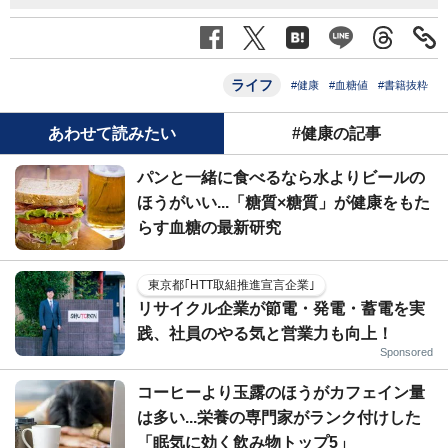
ライフ
#健康
#血糖値
#書籍抜粋
あわせて読みたい
#健康の記事
パンと一緒に食べるなら水よりビールの
ほうがいい...「糖質×糖質」が健康をもた
らす血糖の最新研究
東京都｢HTT取組推進宣言企業｣
リサイクル企業が節電・発電・蓄電を実
践、社員のやる気と営業力も向上！
Sponsored
コーヒーより玉露のほうがカフェイン量
は多い...栄養の専門家がランク付けした
「眠気に効く飲み物トップ5」