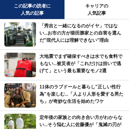
この記事の読者に
キャリアの
人気の記事
人気記事
「秀吉と一緒になるのがイヤ」ではな
い...お市の方が柴田勝家との自害を選ん
だ"現代人には理解できない"理由
大地震でまず確保すべきは水でも食料で
もない...被災者が「これだけは担いで逃
げて」という最も重要なモノ2選
11体のラブドールと暮らし"正しい性行
為"を楽しむ...「人より人形を愛する男た
ち」が奇妙な生活を始めたワケ
定年後の家族との向き合い方がわからな
い...そう悩む人に佐藤優が「鬼滅の刃が