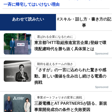
一斉に帰宅してはいけない理由
あわせて読みたい
#スキル・話し方・書き方の記
事
選ばれる企業になるために
東京都｢HTT取組推進宣言企業｣登録で環
境配慮時代を勝ち抜く具体策とは
Sponsored
期待を超えるチームの強さ
「さすが」の一言に込められた驚きや感
動。新しい価値を生み出し続ける電通の
挑戦
Sponsored
事業ポートフォリオの変革に挑戦
三菱電機とAT PARTNERSが語る、新規
事業開発成功の条件と失敗要因