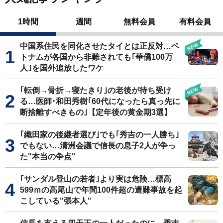
1時間
週間
無料会員
有料会員
中国系住民を同化させたタイとは正反対…ベ
トナムが各国から非難されても｢華僑100万
人｣を国外追放したワケ
｢転倒→骨折→寝たきり｣の老後が待ち受け
る…医師･和田秀樹｢60代になったら真っ先に
断捨離すべきもの｣【定年後の黄金期3選】
｢織田家の後継者選び｣でも｢秀吉の一人勝ち｣
でもない…清洲会議で信長の息子2人が争っ
た"本当の争点"
｢サンダル登山の若者｣より実は危険…標高
599ｍの高尾山で年間100件超の遭難事故を起
こしている"張本人"