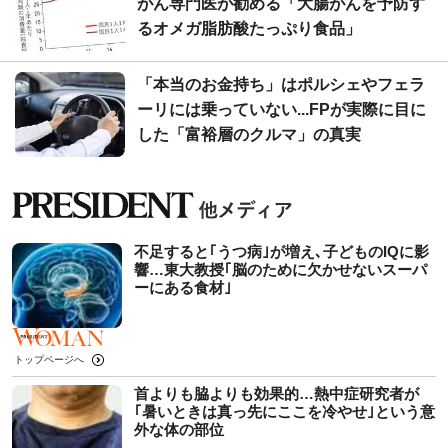
がん専門医が勧める「大腸がんを予防す
るオメガ脂肪酸たっぷり食品」
「本当のお金持ち」はポルシェやフェラ
ーリには乗っていない...FPが実際に目に
した「富裕層のクルマ」の真実
不足すると｢うつ病｣が増え､子どものIQに影
響…東大教授｢脳のために欠かせないスーパ
ーにある食材｣
トップページへ
首よりも脇よりも効果的…熱中症研究者が
｢暑いときは真っ先にここを冷やせ｣という意
外な体の部位