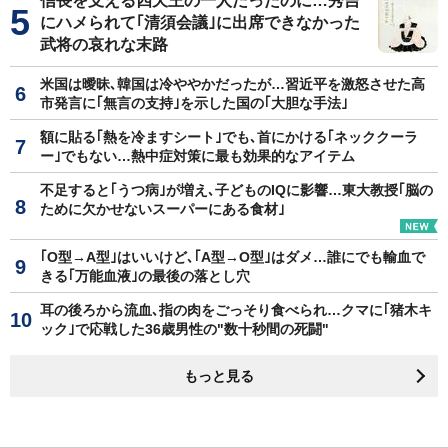
信長を支える四天王の一人だったのに…秀吉
にハメられて｢清須会議｣に出席できなかった
武将の哀れな末路
米国は曖昧､韓国は冷ややかだったが…習近平を激怒させた高
市発言に｢無言の支持｣を示した国の｢大胆な手法｣
額に貼る｢熱を冷ますシート｣でも､首にかける｢ネッククーラ
ー｣でもない…熱中症対策に最も効果的なアイテム
不足すると｢うつ病｣が増え､子どものIQに影響…東大教授｢脳の
ために欠かせないスーパーにある食材｣
｢O型→A型｣はいいけど､｢A型→O型｣はダメ…誰にでも輸血で
きる｢万能血液｣の最後の落とし穴
耳の後ろから流血､指の肉をごっそり食べられ…クマに｢猪木キ
ック｣で応戦した36歳男性の"数十秒間の死闘"
もっと見る