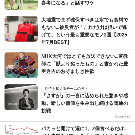
参考になる」と話すワケ
大地震でまず確保すべきは水でも食料で
もない...被災者が「これだけは担いで逃
げて」という最も重要なモノ2選【2025
年7月BEST】
NHK大河ではとても放送できない...宣教
師に「獣より劣ったもの」と書かれた豊
臣秀吉のおぞましき性欲
期待を超えるチームの強さ
「さすが」の一言に込められた驚きや感
動。新しい価値を生み出し続ける電通の
挑戦
Sponsored
パカッと開けて週に1、2個食べるだけ...