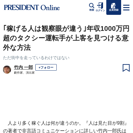
会員登録
検索
ログイン
｢稼げる人は観察眼が違う｣年収1000万円
超のタクシー運転手が上客を見つける意
外な方法
ただ街中を走っているわけではない
竹内 一郎
+フォロー
劇作家、演出家
人より多く稼ぐ人は何が違うのか。『人は見た目が9割』
の著者で非言語コミュニケーションに詳しい竹内一郎氏は