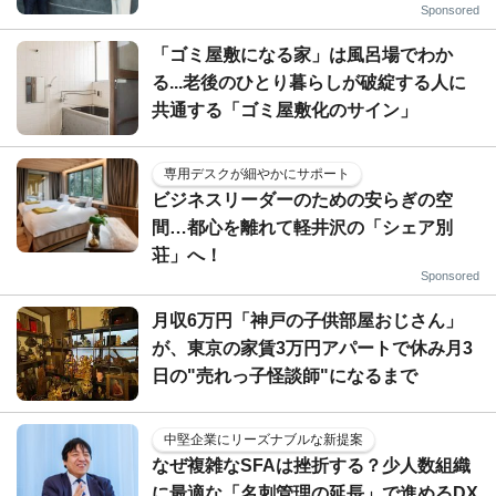
Sponsored
「ゴミ屋敷になる家」は風呂場でわか
る...老後のひとり暮らしが破綻する人に
共通する「ゴミ屋敷化のサイン」
専用デスクが細やかにサポート
ビジネスリーダーのための安らぎの空
間…都心を離れて軽井沢の「シェア別
荘」へ！
Sponsored
月収6万円「神戸の子供部屋おじさん」
が、東京の家賃3万円アパートで休み月3
日の"売れっ子怪談師"になるまで
中堅企業にリーズナブルな新提案
なぜ複雑なSFAは挫折する？少人数組織
に最適な「名刺管理の延長」で進めるDX