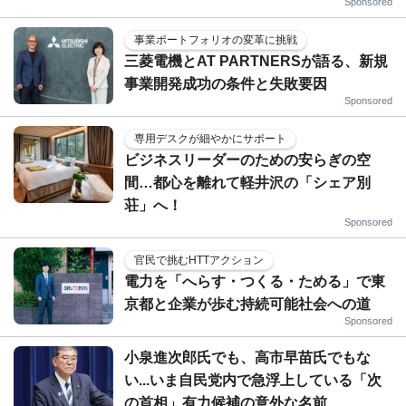
Sponsored
事業ポートフォリオの変革に挑戦
三菱電機とAT PARTNERSが語る、新規
事業開発成功の条件と失敗要因
Sponsored
専用デスクが細やかにサポート
ビジネスリーダーのための安らぎの空
間…都心を離れて軽井沢の「シェア別
荘」へ！
Sponsored
官民で挑むHTTアクション
電力を「へらす・つくる・ためる」で東
京都と企業が歩む持続可能社会への道
Sponsored
小泉進次郎氏でも、高市早苗氏でもな
い...いま自民党内で急浮上している「次
の首相」有力候補の意外な名前