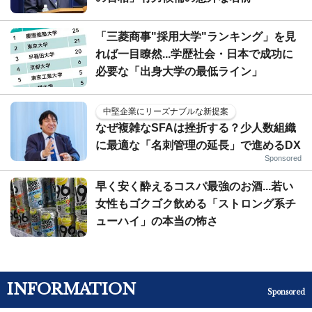
「三菱商事"採用大学"ランキング」を見
れば一目瞭然...学歴社会・日本で成功に
必要な「出身大学の最低ライン」
中堅企業にリーズナブルな新提案
なぜ複雑なSFAは挫折する？少人数組織
に最適な「名刺管理の延長」で進めるDX
Sponsored
早く安く酔えるコスパ最強のお酒...若い
女性もゴクゴク飲める「ストロング系チ
ューハイ」の本当の怖さ
INFORMATION
Sponsored