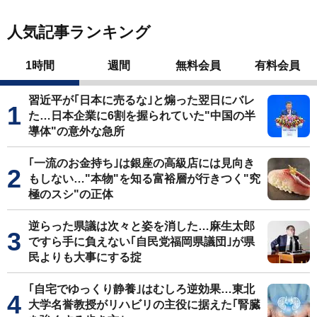
人気記事ランキング
1時間
週間
無料会員
有料会員
習近平が｢日本に売るな｣と煽った翌日にバレ
た…日本企業に6割を握られていた"中国の半
導体"の意外な急所
｢一流のお金持ち｣は銀座の高級店には見向き
もしない…"本物"を知る富裕層が行きつく"究
極のスシ"の正体
逆らった県議は次々と姿を消した…麻生太郎
ですら手に負えない｢自民党福岡県議団｣が県
民よりも大事にする掟
｢自宅でゆっくり静養｣はむしろ逆効果…東北
大学名誉教授がリハビリの主役に据えた｢腎臓