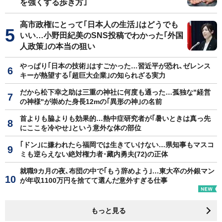
を強くする歩き方｣
高市政権にとって｢日本人の生活｣はどうでも
いい…小野田紀美のSNS投稿でわかった｢外国
人政策｣の本当の狙い
やっぱり｢日本の技術｣はすごかった…習近平が恐れ､ゼレンス
キーが熱望する｢超巨大企業｣の知られざる実力
だから松下幸之助は三重の神社に何度も通った…孤独な"経営
の神様"が崇めた身長12mの｢異形の神｣の名前
首よりも脇よりも効果的…熱中症研究者が｢暑いときは真っ先
にここを冷やせ｣という意外な体の部位
｢ドン｣に嫌われたら福岡では生きていけない…県知事もマスコ
ミも逆らえない絶対権力者･藏内勇夫(72)の正体
就職9カ月の夜､布団の中で｢もう辞めよう｣…東大卒の外銀マン
が年収1100万円を捨てて選んだ意外すぎる仕事
もっと見る