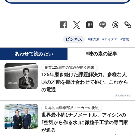
ビジネス
#味の素
#アイデア
#営業
あわせて読みたい
#味の素の記事
創業125周年の電通が描く未来
125年磨き続けた課題解決力。多様な人
財の才能を掛け合わせて挑む、これから
の電通
Sponsored
世界的自動車部品メーカーの挑戦
世界最小約1ナノメートル、アイシンの
｢空気から作る水｣に微粒子工学の専門家
が迫る