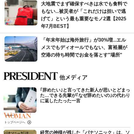
大地震でまず確保すべきは水でも食料で
もない...被災者が「これだけは担いで逃
げて」という最も重要なモノ2選【2025
年7月BEST】
「年末年始は海外旅行」が30%増...エル
メスでもディオールでもない、富裕層が
空港の待ち時間でお金を落とす"場所"
｢辞めたい｣と言ってきた新人が思いとどまっ
た…できる先輩が｢なぜ辞めたいの｣の代わり
に返したたった一言
トップページへ
経営の神様が残した「パナソニック」は、ソ