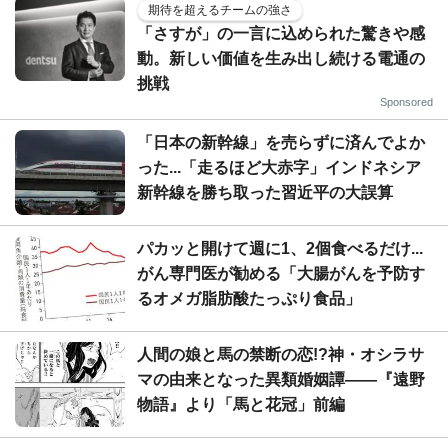
期待を超えるチームの強さ
「さすが」の一言に込められた驚きや感
動。新しい価値を生み出し続ける電通の
挑戦
Sponsored
「日本の新幹線」を売らずに済んでよか
った...「走るほど大赤字」インドネシア
新幹線を勝ち取った習近平の大誤算
パカッと開けて週に1、2個食べるだけ...
がん専門医が勧める「大腸がんを予防す
るオメガ脂肪酸たっぷり食品」
人間の娘と馬の禁断の恋!?神・オシラサ
マの由来となった異類婚姻譚――『遠野
物語』より「馬と花冠」前編