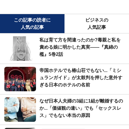
この記事の読者に
ビジネスの
人気の記事
人気記事
私は育て方を間違ったのか?毒親と私を
責める娘に明かした真実――『真綿の
檻』5巻2話
帝国ホテルでも椿山荘でもない...「ミシ
ュランガイド」が太鼓判を押した意外す
ぎる日本のホテルの名前
なぜ日本人夫婦の3組に1組が離婚するの
か...「価値観の違い」でも「セックスレ
ス」でもない本当の原因