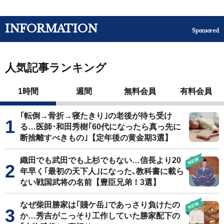
INFORMATION
Sponsored
人気記事ランキング
1時間
週間
無料会員
有料会員
｢転倒→骨折→寝たきり｣の老後が待ち受け
る…医師･和田秀樹｢60代になったら真っ先に
断捨離すべきもの｣【定年後の黄金期3選】
織田でも武田でも上杉でもない…信長より20
年早く｢最初の天下人｣になった､教科書に載ら
ない戦国武将の名前【豊臣兄弟！3選】
なぜ柴田勝家は｢賤ケ岳｣であっさり負けたの
か…秀吉がこっそり工作していた勝家配下の