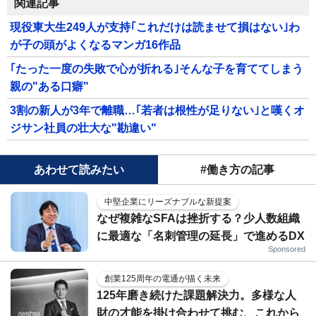
関連記事
現役東大生249人が支持｢これだけは読ませて損はない｣わ
が子の頭がよくなるマンガ16作品
｢たった一度の失敗で心が折れる｣そんな子を育ててしまう
親の"ある口癖"
3割の新人が3年で離職…｢若者は根性が足りない｣と嘆くオ
ジサン社員の壮大な"勘違い"
あわせて読みたい
#働き方の記事
中堅企業にリーズナブルな新提案
なぜ複雑なSFAは挫折する？少人数組織
に最適な「名刺管理の延長」で進めるDX
Sponsored
創業125周年の電通が描く未来
125年磨き続けた課題解決力。多様な人
財の才能を掛け合わせて挑む、これから