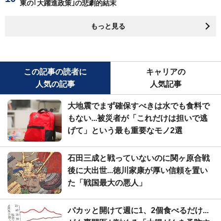
東の｢大躍進政策｣の悲劇的結末
もっと見る
この記事の読者に
キャリアの
人気の記事
人気記事
大地震でまず確保すべきは水でも食料で
もない...被災者が「これだけは担いで逃
げて」という最も重要なモノ2選
石田三成と戦っていないのに関ヶ原合戦
後に大出世...徳川家康が厚い信頼を置い
た「戦国最大の悪人」
パカッと開けて週に1、2個食べるだけ...