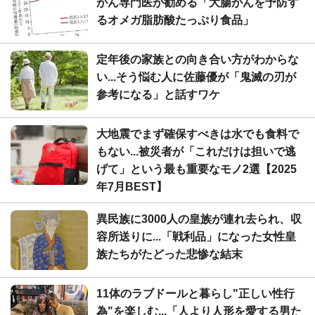
がん専門医が勧める「大腸がんを予防す
るオメガ脂肪酸たっぷり食品」
定年後の家族との向き合い方がわからな
い...そう悩む人に佐藤優が「鬼滅の刃が
参考になる」と話すワケ
大地震でまず確保すべきは水でも食料で
もない...被災者が「これだけは担いで逃
げて」という最も重要なモノ2選【2025
年7月BEST】
異民族に3000人の皇族が連れ去られ、収
容所送りに...「戦利品」になった女性皇
族たちがたどった悲惨な結末
11体のラブドールと暮らし"正しい性行
為"を楽しむ...「人より人形を愛する男た