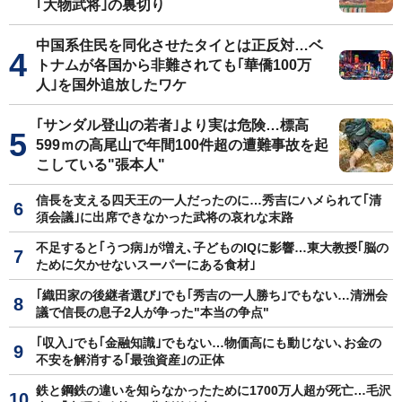
｢大物武将｣の裏切り
中国系住民を同化させたタイとは正反対…ベ
トナムが各国から非難されても｢華僑100万
人｣を国外追放したワケ
｢サンダル登山の若者｣より実は危険…標高
599ｍの高尾山で年間100件超の遭難事故を起
こしている"張本人"
信長を支える四天王の一人だったのに…秀吉にハメられて｢清
須会議｣に出席できなかった武将の哀れな末路
不足すると｢うつ病｣が増え､子どものIQに影響…東大教授｢脳の
ために欠かせないスーパーにある食材｣
｢織田家の後継者選び｣でも｢秀吉の一人勝ち｣でもない…清洲会
議で信長の息子2人が争った"本当の争点"
｢収入｣でも｢金融知識｣でもない…物価高にも動じない､お金の
不安を解消する｢最強資産｣の正体
鉄と鋼鉄の違いを知らなかったために1700万人超が死亡…毛沢