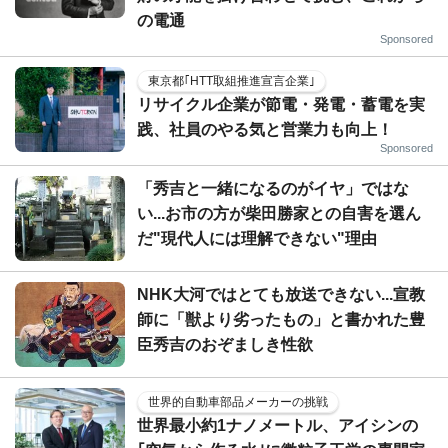
の電通
Sponsored
東京都｢HTT取組推進宣言企業｣
リサイクル企業が節電・発電・蓄電を実
践、社員のやる気と営業力も向上！
Sponsored
「秀吉と一緒になるのがイヤ」ではな
い...お市の方が柴田勝家との自害を選ん
だ"現代人には理解できない"理由
NHK大河ではとても放送できない...宣教
師に「獣より劣ったもの」と書かれた豊
臣秀吉のおぞましき性欲
世界的自動車部品メーカーの挑戦
世界最小約1ナノメートル、アイシンの