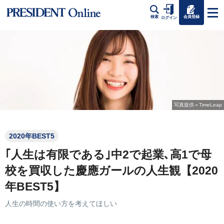
会員登録
検索
ログイン
写真提供＝TimeLeap
2020年BEST5
｢人生は有限である｣中2で起業､高1で母
校を買収した慶應ガールの人生観【2020
年BEST5】
人生の時間の使い方を考えてほしい