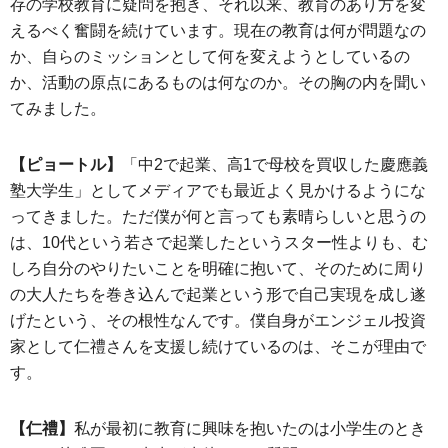
存の学校教育に疑問を抱き、それ以来、教育のあり方を変
えるべく奮闘を続けています。現在の教育は何が問題なの
か、自らのミッションとして何を変えようとしているの
か、活動の原点にあるものは何なのか。その胸の内を聞い
てみました。
【ピョートル】
「中2で起業、高1で母校を買収した慶應義
塾大学生」としてメディアでも最近よく見かけるようにな
ってきました。ただ僕が何と言っても素晴らしいと思うの
は、10代という若さで起業したというスター性よりも、む
しろ自分のやりたいことを明確に抱いて、そのために周り
の大人たちを巻き込んで起業という形で自己実現を成し遂
げたという、その根性なんです。僕自身がエンジェル投資
家として仁禮さんを支援し続けているのは、そこが理由で
す。
【仁禮】
私が最初に教育に興味を抱いたのは小学生のとき