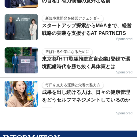
の首相」有力候補の意外な名前
新規事業開発を経営アジェンダへ
スタートアップ探索からM&Aまで、経営
戦略の実装を支援するAT PARTNERS
Sponsored
選ばれる企業になるために
東京都｢HTT取組推進宣言企業｣登録で環
境配慮時代を勝ち抜く具体策とは
Sponsored
毎日を支える運動と栄養の整え方
成果を出し続ける人は、日々の健康管理
をどうセルフマネジメントしているのか
——
Sponsored