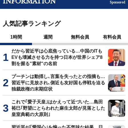
INFORMATION
Sponsored
人気記事ランキング
1時間
週間
無料会員
有料会員
だから習近平は心底焦っている…中国のITも
EVも壊滅させる力を持つ日本が世界シェア8
割を握る"素材"の名前
プーチンは動揺し､言葉を失ったとの指摘も…
習近平に見放され､側近も友好国も停戦を迫る
独裁政権の末期症状
これで｢愛子天皇｣はかえって近づいた…島田
裕巳｢野望にとらわれた麻生太郎が見落とした
皇室典範の大原則｣
習近平が｢愛国心｣を煽った不気味な結果…日