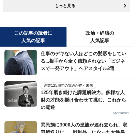
もっと見る
この記事の読者に
政治・経済の
人気の記事
人気記事
仕事のデキない人ほどこの髪形をしてい
る...相手から全く信頼されない「ビジネ
スで一発アウト」ヘアスタイル3選
創業125周年の電通が描く未来
125年磨き続けた課題解決力。多様な人
財の才能を掛け合わせて挑む、これから
の電通
Sponsored
異民族に3000人の皇族が連れ去られ、収
容所送りに...「戦利品」になった女性皇