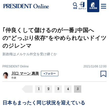
会員登録
検索
ログイン
｢仲良くして儲けるのが一番｣中国へ
の"どっぷり依存"をやめられないドイツ
のジレンマ
新政権はメルケル外交を受け継ぐか
PRESIDENT Online
2021/11/06 12:00
川口 マーン 惠美
+フォロー
作家
1
2
3
4
5
日本もまったく同じ状況を迎えている