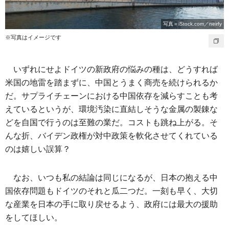
写真＝iStock.com／neirfy
※写真はイメージです
いずれにせよドイツの新政府の悩みの種は、どうすれば
米国の地雷を踏まずに、中国とうまく商売を続けられるか
だ。サプライチェーンにおける中国依存を減らすことも考
えているというが、環境汚染に直結しそうな金属の製錬な
どを自国で行うのは至難の業だ。コストも跳ね上がる。そ
んな折、バイデン政権が対中政策を軟化させてくれている
のは嬉しい誤算？
なお、いつも私の結論は同じになるが、日本の抱える中
国依存問題もドイツのそれと瓜二つだ。一刻も早く、大切
な産業を日本の手に取り戻せるよう、政府には最大の援助
をしてほしい。