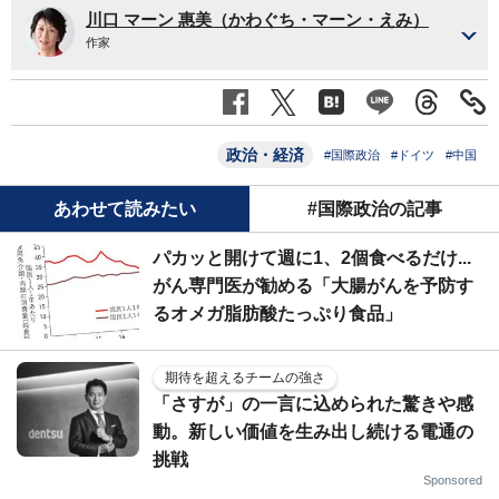
川口 マーン 惠美（かわぐち・マーン・えみ）
作家
政治・経済
#国際政治
#ドイツ
#中国
あわせて読みたい
#国際政治の記事
パカッと開けて週に1、2個食べるだけ...
がん専門医が勧める「大腸がんを予防す
るオメガ脂肪酸たっぷり食品」
期待を超えるチームの強さ
「さすが」の一言に込められた驚きや感
動。新しい価値を生み出し続ける電通の
挑戦
Sponsored