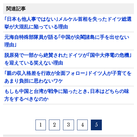
関連記事
｢日本も他人事ではない｣メルケル首相を失ったドイツ総選
挙が大混乱に陥っている理由
元海自特殊部隊員が語る｢中国が尖閣諸島に手を出せない
理由｣
脱原発で一部から絶賛されたドイツが｢国中大停電の危機｣
を迎えている笑えない理由
｢親の収入格差を行政が全面フォロー｣ドイツ人が子育てを
あまり負担に思わないワケ
もしも中国と台湾が戦争に陥ったとき､日本はどちらの味
方をするべきなのか
1
2
3
4
5