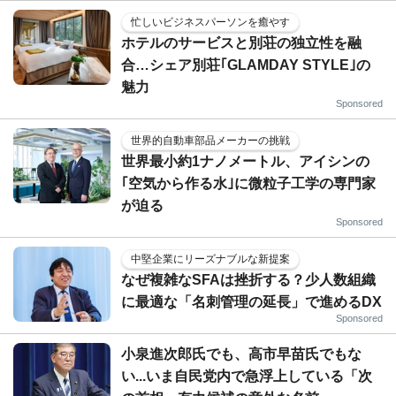
忙しいビジネスパーソンを癒やす
ホテルのサービスと別荘の独立性を融
合…シェア別荘｢GLAMDAY STYLE｣の
魅力
Sponsored
世界的自動車部品メーカーの挑戦
世界最小約1ナノメートル、アイシンの
｢空気から作る水｣に微粒子工学の専門家
が迫る
Sponsored
中堅企業にリーズナブルな新提案
なぜ複雑なSFAは挫折する？少人数組織
に最適な「名刺管理の延長」で進めるDX
Sponsored
小泉進次郎氏でも、高市早苗氏でもな
い...いま自民党内で急浮上している「次