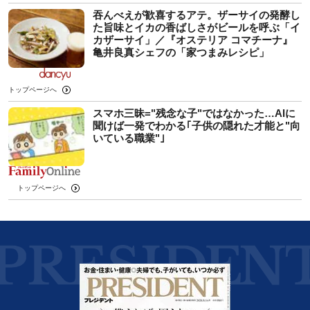
吞んべえが歓喜するアテ。ザーサイの発酵し
た旨味とイカの香ばしさがビールを呼ぶ「イ
カザーサイ」／『オステリア コマチーナ』
⻲井良真シェフの「家つまみレシピ」
トップページへ
スマホ三昧="残念な子"ではなかった…AIに
聞けば一発でわかる｢子供の隠れた才能と"向
いている職業"｣
トップページへ