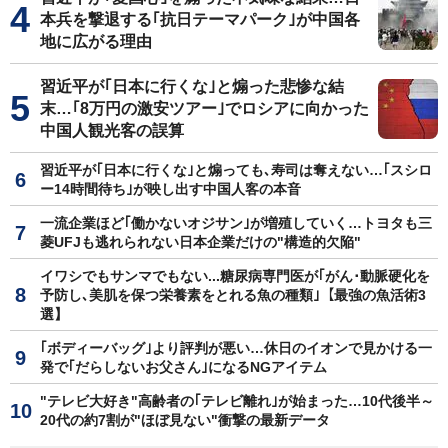
本兵を撃退する｢抗日テーマパーク｣が中国各
地に広がる理由
習近平が｢日本に行くな｣と煽った悲惨な結
末…｢8万円の激安ツアー｣でロシアに向かった
中国人観光客の誤算
習近平が｢日本に行くな｣と煽っても､寿司は奪えない…｢スシロ
ー14時間待ち｣が映し出す中国人客の本音
一流企業ほど｢働かないオジサン｣が増殖していく…トヨタも三
菱UFJも逃れられない日本企業だけの"構造的欠陥"
イワシでもサンマでもない...糖尿病専門医が｢がん･動脈硬化を
予防し､美肌を保つ栄養素をとれる魚の種類｣【最強の魚活術3
選】
｢ボディーバッグ｣より評判が悪い…休日のイオンで見かける一
発で｢だらしないお父さん｣になるNGアイテム
"テレビ大好き"高齢者の｢テレビ離れ｣が始まった…10代後半～
20代の約7割が"ほぼ見ない"衝撃の最新データ