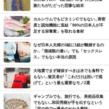
族たちがたどった悲惨な結末
カルシウムでもビタミンCでもない...骨密
度と認知機能に直結「98%の日本人が不
足する栄養素」を取れる食材
なぜ日本人夫婦の3組に1組が離婚するの
か...「価値観の違い」でも「セックスレ
ス」でもない本当の原因
大地震でまず確保すべきは水でも食料で
もない...被災者が「これだけは担いで逃
げて」という最も重要なモノ2選
ギャンブルでも、旅行でも、美術品収集
でもない...和田秀樹が手を出すなという
「世の中で一番金のかかる趣味」