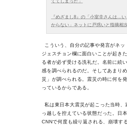
ててしまった」
『めざまし8』の「小室圭さんは…い
からない」ネットに戸惑いと指摘相
こういう、自分の記事や発言がネッ
ジェスチョン欄に面白いことが起き
る者が必ず受ける洗礼だ。名前に続
感を調べられるのだ。そしてあまり
災」が調べられる。震災の時に何を
っているからである。
私は東日本大震災が起こった当時、
っ越しを控えている状態だった。日
CNNで何度も繰り返される、崩壊す