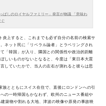
っぱしのロイヤルファミリー」発言が物議 「意味わ
次ぐ
ト炎上すると、これまでも必ず自分の名前の検索サ
た。ネット民に「リベラル論者」とラベリングされ
いて「韓国」が入り、隣国との関係性や政治的距離
めぼしいものがないとなると、今度は「東日本大震
発言していたかで、当人の左右が測れると彼らは思
家族とともにスイス在住で、直後にロンドンへの引
本への一時帰国もかなわず、欧州のニュース番組や
る建築物や割れる大地、津波の映像や原発の事故映