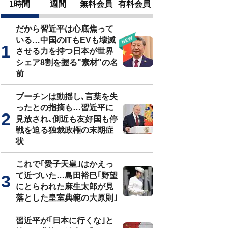
1時間
週間
無料会員
有料会員
だから習近平は心底焦って
いる…中国のITもEVも壊滅
させる力を持つ日本が世界
シェア8割を握る"素材"の名
前
プーチンは動揺し､言葉を失
ったとの指摘も…習近平に
見放され､側近も友好国も停
戦を迫る独裁政権の末期症
状
これで｢愛子天皇｣はかえっ
て近づいた…島田裕巳｢野望
にとらわれた麻生太郎が見
落とした皇室典範の大原則｣
習近平が｢日本に行くな｣と