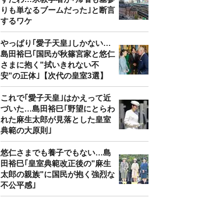
りも単なるブームだった｣と断言
するワケ
やっぱり｢愛子天皇｣しかない…
島田裕巳｢国民が秋篠宮家と悠仁
さまに抱く"拭いきれない不
安"の正体｣【次代の皇室3選】
これで｢愛子天皇｣はかえって近
づいた…島田裕巳｢野望にとらわ
れた麻生太郎が見落とした皇室
典範の大原則｣
悠仁さまでも養子でもない…島
田裕巳｢皇室典範改正後の"麻生
太郎の親族"に国民が抱く強烈な
不公平感｣