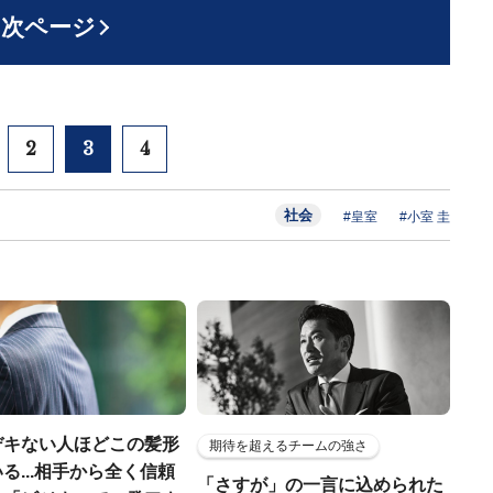
次ページ
2
3
4
社会
#皇室
#小室 圭
デキない人ほどこの髪形
期待を超えるチームの強さ
る...相手から全く信頼
「さすが」の一言に込められた