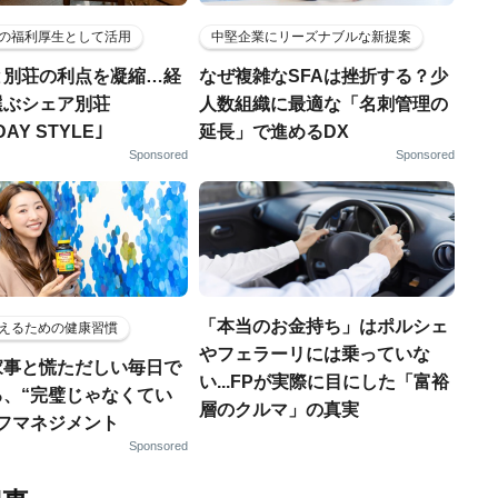
の福利厚生として活用
中堅企業にリーズナブルな新提案
と別荘の利点を凝縮…経
なぜ複雑なSFAは挫折する？少
選ぶシェア別荘
人数組織に最適な「名刺管理の
DAY STYLE｣
延長」で進めるDX
Sponsored
Sponsored
「本当のお金持ち」はポルシェ
えるための健康習慣
やフェラーリには乗っていな
家事と慌ただしい毎日で
い...FPが実際に目にした「富裕
る、“完璧じゃなくてい
層のクルマ」の真実
ルフマネジメント
Sponsored