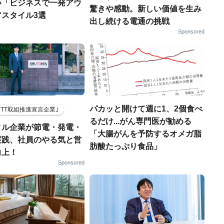
い「ビジネスで一発アウ
驚きや感動。新しい価値を生み
アスタイル3選
出し続ける電通の挑戦
Sponsored
パカッと開けて週に1、2個食べ
HTT取組推進宣言企業｣
るだけ...がん専門医が勧める
クル企業が節電・発電・
「大腸がんを予防するオメガ脂
実践、社員のやる気と営
肪酸たっぷり食品」
向上！
Sponsored