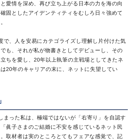
愁と愛情を深め、再び立ち上がる日本の力を海の向
の確固としたアイデンティティをむしろ日々強めて
く。
度で、人を安易にカテゴライズし理解し片付けた気
。でも、それが私が物書きとしてデビューし、その
立ちを愛し、20年以上執筆の主戦場としてきたネ
は20年のキャリアの末に、ネットに失望してい
」
しまった私は、極端ではないが「右寄り」を自認す
。「眞子さまのご結婚に不安を感じているネット民
た。取材者は実のところとてもフェアな感覚で、記