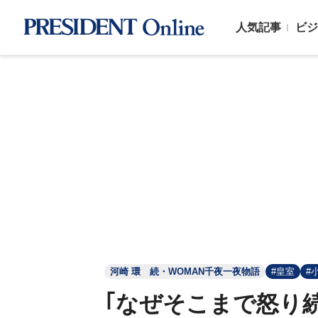
人気記事
ビジ
河崎 環 続・WOMAN千夜一夜物語
#皇室
#
｢なぜそこまで怒り