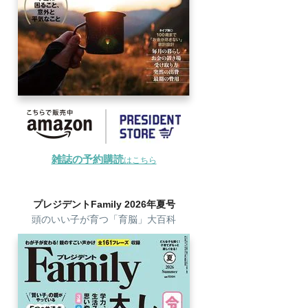
雑誌の予約購読
はこちら
プレジデントFamily 2026年夏号
頭のいい子が育つ「育脳」大百科