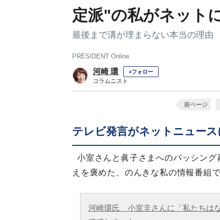
定派"の私がネット
最後まで溝が埋まらない本当の理由
PRESIDENT Online
河崎 環
+フォロー
コラムニスト
前ページ
テレビ発言がネットニュース
小室さんと眞子さまへのバッシング
えを褒めた、のんきな私の情報番組
河崎環氏 小室圭さんに「私たちは