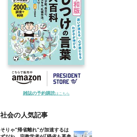
雑誌の予約購読
はこちら
社会の人気記事
そりゃ"帰省離れ"が加速するは
ずだわ…宗教学者が｢帰省も墓参