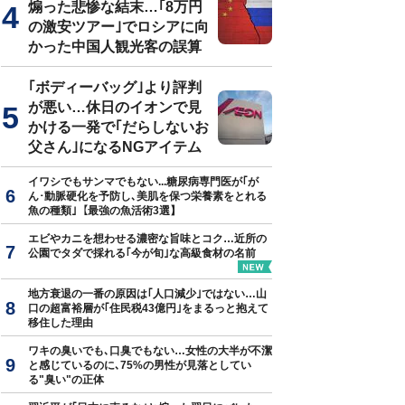
煽った悲惨な結末…｢8万円
の激安ツアー｣でロシアに向
かった中国人観光客の誤算
｢ボディーバッグ｣より評判
が悪い…休日のイオンで見
かける一発で｢だらしないお
父さん｣になるNGアイテム
イワシでもサンマでもない...糖尿病専門医が｢が
ん･動脈硬化を予防し､美肌を保つ栄養素をとれる
魚の種類｣【最強の魚活術3選】
エビやカニを想わせる濃密な旨味とコク…近所の
公園でタダで採れる｢今が旬｣な高級食材の名前
地方衰退の一番の原因は｢人口減少｣ではない…山
口の超富裕層が｢住民税43億円｣をまるっと抱えて
移住した理由
ワキの臭いでも､口臭でもない…女性の大半が不潔
と感じているのに､75%の男性が見落としてい
る"臭い"の正体