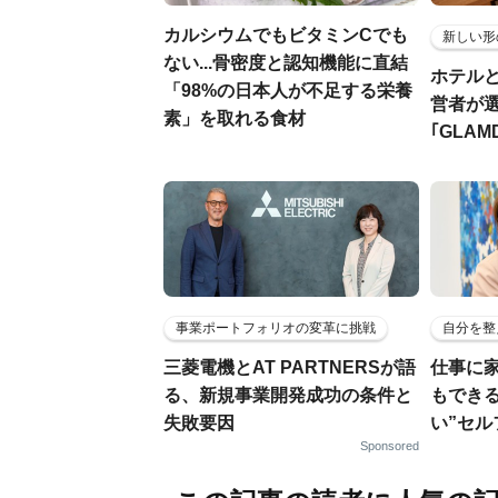
カルシウムでもビタミンCでも
新しい形
ない...骨密度と認知機能に直結
ホテル
「98%の日本人が不足する栄養
営者が
素」を取れる食材
｢GLAM
事業ポートフォリオの変革に挑戦
自分を整
三菱電機とAT PARTNERSが語
仕事に
る、新規事業開発成功の条件と
もでき
失敗要因
い”セ
Sponsored