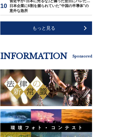
習近平が｢日本に売るな｣と煽った翌日にバレた…
日本企業に6割を握られていた"中国の半導体"の
意外な急所
もっと見る
INFORMATION
Sponsored