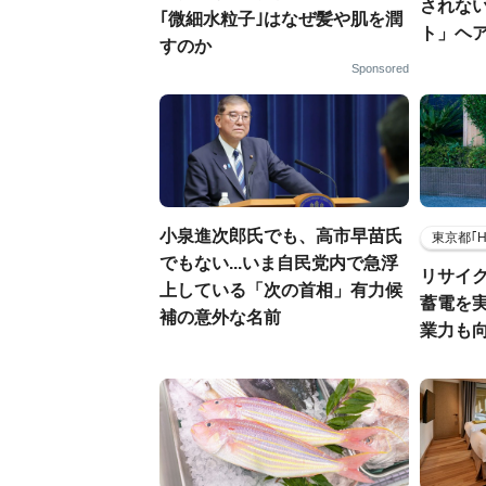
されな
｢微細水粒子｣はなぜ髪や肌を潤
ト」ヘ
すのか
Sponsored
小泉進次郎氏でも、高市早苗氏
東京都｢
でもない...いま自民党内で急浮
リサイ
上している「次の首相」有力候
蓄電を
補の意外な名前
業力も