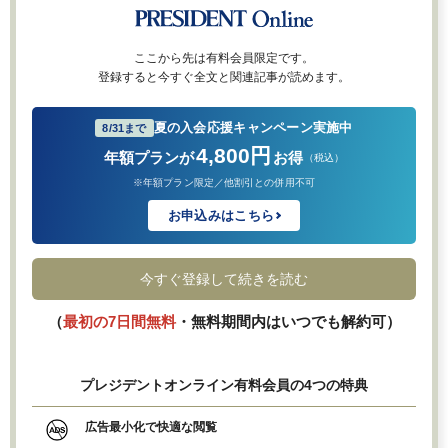
ここから先は有料会員限定です。
登録すると今すぐ全文と関連記事が読めます。
夏の入会応援キャンペーン実施中
8/31まで
4,800円
年額プランが
お得
（税込）
※年額プラン限定／他割引との併用不可
お申込みはこちら
今すぐ登録して続きを読む
（
最初の7日間無料
・無料期間内はいつでも解約可）
プレジデントオンライン有料会員の4つの特典
広告最小化で快適な閲覧