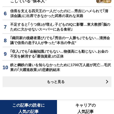
こしている"張本人"
信長を支える四天王の一人だったのに…秀吉にハメられて｢清
須会議｣に出席できなかった武将の哀れな末路
不足すると｢うつ病｣が増え､子どものIQに影響…東大教授｢脳の
ために欠かせないスーパーにある食材｣
｢織田家の後継者選び｣でも｢秀吉の一人勝ち｣でもない…清洲会
議で信長の息子2人が争った"本当の争点"
｢収入｣でも｢金融知識｣でもない…物価高にも動じない､お金の
不安を解消する｢最強資産｣の正体
鉄と鋼鉄の違いを知らなかったために1700万人超が死亡…毛沢
東の｢大躍進政策｣の悲劇的結末
もっと見る
この記事の読者に
キャリアの
人気の記事
人気記事