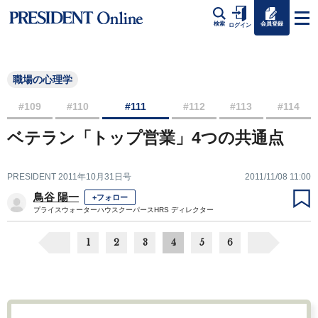
会員登録
検索
ログイン
職場の心理学
#109
#110
#111
#112
#113
#114
ベテラン「トップ営業」4つの共通点
PRESIDENT 2011年10月31日号
2011/11/08 11:00
鳥谷 陽一
+フォロー
プライスウォーターハウスクーパースHRS ディレクター
1
2
3
4
5
6