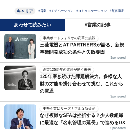
キャリア
#営業
#モチベーション
#コミュニケーション
#顧客満足
あわせて読みたい
#営業の記事
事業ポートフォリオの変革に挑戦
三菱電機とAT PARTNERSが語る、新規
事業開発成功の条件と失敗要因
Sponsored
創業125周年の電通が描く未来
125年磨き続けた課題解決力。多様な人
財の才能を掛け合わせて挑む、これから
の電通
Sponsored
中堅企業にリーズナブルな新提案
なぜ複雑なSFAは挫折する？少人数組織
に最適な「名刺管理の延長」で進めるDX
Sponsored