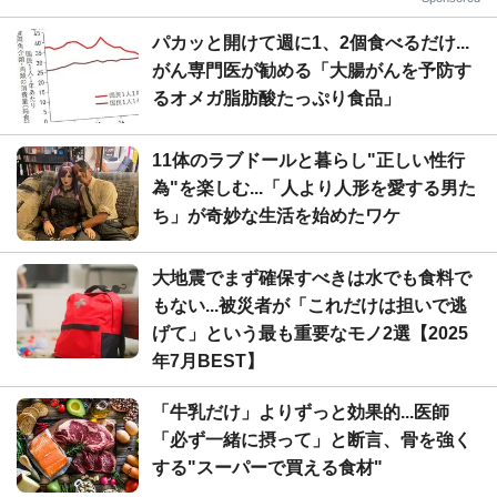
パカッと開けて週に1、2個食べるだけ...
がん専門医が勧める「大腸がんを予防す
るオメガ脂肪酸たっぷり食品」
11体のラブドールと暮らし"正しい性行
為"を楽しむ...「人より人形を愛する男た
ち」が奇妙な生活を始めたワケ
大地震でまず確保すべきは水でも食料で
もない...被災者が「これだけは担いで逃
げて」という最も重要なモノ2選【2025
年7月BEST】
「牛乳だけ」よりずっと効果的...医師
「必ず一緒に摂って」と断言、骨を強く
する"スーパーで買える食材"