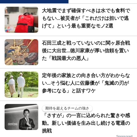
大地震でまず確保すべきは水でも食料で
もない...被災者が「これだけは担いで逃
げて」という最も重要なモノ2選
石田三成と戦っていないのに関ヶ原合戦
後に大出世...徳川家康が厚い信頼を置い
た「戦国最大の悪人」
定年後の家族との向き合い方がわからな
い...そう悩む人に佐藤優が「鬼滅の刃が
参考になる」と話すワケ
期待を超えるチームの強さ
「さすが」の一言に込められた驚きや感
動。新しい価値を生み出し続ける電通の
挑戦
Sponsored