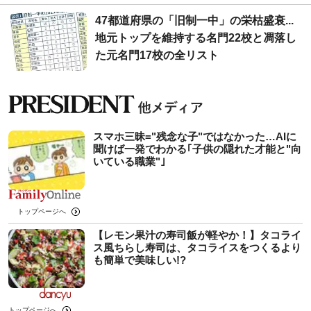
47都道府県の「旧制一中」の栄枯盛衰...
地元トップを維持する名門22校と凋落し
た元名門17校の全リスト
スマホ三昧="残念な子"ではなかった…AIに
聞けば一発でわかる｢子供の隠れた才能と"向
いている職業"｣
トップページへ
【レモン果汁の寿司飯が軽やか！】タコライ
ス風ちらし寿司は、タコライスをつくるより
も簡単で美味しい!?
トップページへ