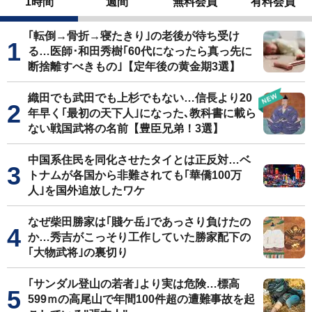
1時間
週間
無料会員
有料会員
｢転倒→骨折→寝たきり｣の老後が待ち受け
る…医師･和田秀樹｢60代になったら真っ先に
断捨離すべきもの｣【定年後の黄金期3選】
織田でも武田でも上杉でもない…信長より20
年早く｢最初の天下人｣になった､教科書に載ら
ない戦国武将の名前【豊臣兄弟！3選】
中国系住民を同化させたタイとは正反対…ベ
トナムが各国から非難されても｢華僑100万
人｣を国外追放したワケ
なぜ柴田勝家は｢賤ケ岳｣であっさり負けたの
か…秀吉がこっそり工作していた勝家配下の
｢大物武将｣の裏切り
｢サンダル登山の若者｣より実は危険…標高
599ｍの高尾山で年間100件超の遭難事故を起