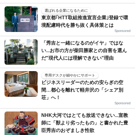
選ばれる企業になるために
東京都｢HTT取組推進宣言企業｣登録で環
境配慮時代を勝ち抜く具体策とは
Sponsored
「秀吉と一緒になるのがイヤ」ではな
い...お市の方が柴田勝家との自害を選ん
だ"現代人には理解できない"理由
専用デスクが細やかにサポート
ビジネスリーダーのための安らぎの空
間…都心を離れて軽井沢の「シェア別
荘」へ！
Sponsored
NHK大河ではとても放送できない...宣教
師に「獣より劣ったもの」と書かれた豊
臣秀吉のおぞましき性欲