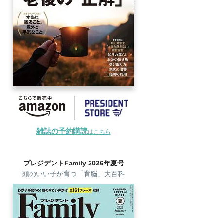
雑誌の予約購読
はこちら
プレジデントFamily 2026年夏号
頭のいい子が育つ「育脳」大百科