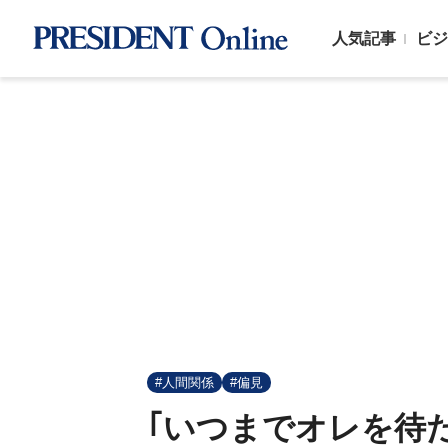
人気記事
ビジ
#人間関係
#偏見
｢いつまでオレを待