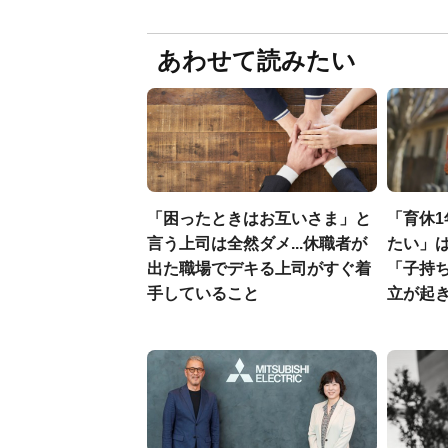
あわせて読みたい
「困ったときはお互いさま」と
「育休1
言う上司は全然ダメ...休職者が
たい」は
出た職場でデキる上司がすぐ着
「子持
手していること
立が起