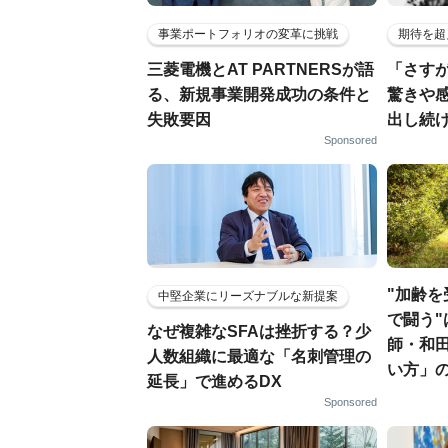
事業ポートフォリオの変革に挑戦
期待を超
三菱電機とAT PARTNERSが語
「さす
る、新規事業開発成功の条件と
驚きや
失敗要因
出し続
Sponsored
"加齢
中堅企業にリーズナブルな新提案
で闘う"
なぜ複雑なSFAは挫折する？少
師・和
人数組織に最適な「名刺管理の
い方」
延長」で進めるDX
Sponsored