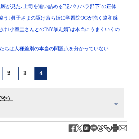
医が見た､上司を追い詰める"逆パワハラ部下"の正体
違う｣眞子さまの駆け落ち婚に学習院OGが抱く違和感
だけ｣小室圭さんとの"NY暴走婚"は本当にうまくいくの
く人たちは人種差別の本当の問題点を分かっていない
2
3
4
でや）