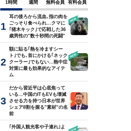
1時間
週間
無料会員
有料会員
耳の後ろから流血､指の肉を
ごっそり食べられ…クマに
｢猪木キック｣で応戦した36
歳男性の"数十秒間の死闘"
額に貼る｢熱を冷ますシー
ト｣でも､首にかける｢ネック
クーラー｣でもない…熱中症
対策に最も効果的なアイテ
ム
だから習近平は心底焦って
いる…中国のITもEVも壊滅
させる力を持つ日本が世界
シェア8割を握る"素材"の名
前
｢外国人観光客や子連れ｣よ