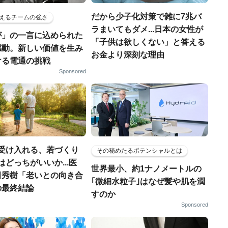
だから少子化対策で雑に7兆バ
えるチームの強さ
ラまいてもダメ...日本の女性が
が」の一言に込められた
「子供は欲しくない」と答える
感動。新しい価値を生み
お金より深刻な理由
ける電通の挑戦
Sponsored
を受け入れる、若づくり
その秘めたるポテンシャルとは
はどっちがいいか...医
世界最小、約1ナノメートルの
田秀樹「老いとの向き合
｢微細水粒子｣はなぜ髪や肌を潤
の最終結論
すのか
Sponsored