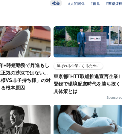
社会
#人間関係
#偏見
#書籍抜粋
年+時短勤務で昇進もし
選ばれる企業になるために
正気の沙汰ではない...
東京都｢HTT取組推進宣言企業｣
ち様VS非子持ち様」の対
登録で環境配慮時代を勝ち抜く
きる根本原因
具体策とは
Sponsored