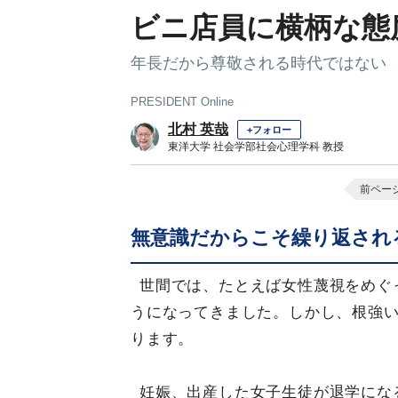
ビニ店員に横柄な態
年長だから尊敬される時代ではない
PRESIDENT Online
北村 英哉
+フォロー
東洋大学 社会学部社会心理学科 教授
前ペー
無意識だからこそ繰り返され
世間では、たとえば女性蔑視をめぐ
うになってきました。しかし、根強
ります。
妊娠、出産した女子生徒が退学にな