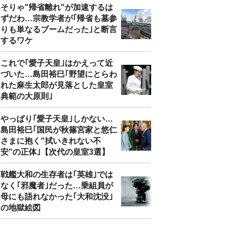
そりゃ"帰省離れ"が加速するは
ずだわ…宗教学者が｢帰省も墓参
りも単なるブームだった｣と断言
するワケ
これで｢愛子天皇｣はかえって近
づいた…島田裕巳｢野望にとらわ
れた麻生太郎が見落とした皇室
典範の大原則｣
やっぱり｢愛子天皇｣しかない…
島田裕巳｢国民が秋篠宮家と悠仁
さまに抱く"拭いきれない不
安"の正体｣【次代の皇室3選】
戦艦大和の生存者は｢英雄｣では
なく｢邪魔者｣だった…乗組員が
母にも語れなかった｢大和沈没｣
の地獄絵図