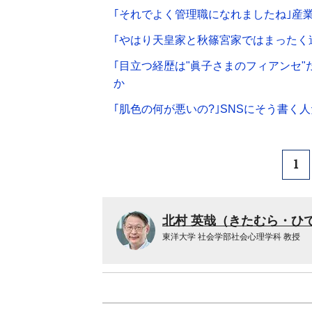
｢それでよく管理職になれましたね｣産業
｢やはり天皇家と秋篠宮家ではまったく
｢目立つ経歴は"眞子さまのフィアンセ"
か
｢肌色の何が悪いの?｣SNSにそう書
1
北村 英哉（きたむら・ひ
東洋大学 社会学部社会心理学科 教授