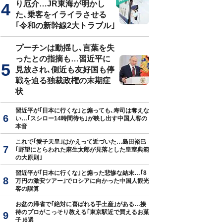
り厄介…JR東海が明かし
た､乗客をイライラさせる
｢令和の新幹線2大トラブル｣
プーチンは動揺し､言葉を失
ったとの指摘も…習近平に
見放され､側近も友好国も停
戦を迫る独裁政権の末期症
状
習近平が｢日本に行くな｣と煽っても､寿司は奪えな
い…｢スシロー14時間待ち｣が映し出す中国人客の
本音
これで｢愛子天皇｣はかえって近づいた…島田裕巳
｢野望にとらわれた麻生太郎が見落とした皇室典範
の大原則｣
習近平が｢日本に行くな｣と煽った悲惨な結末…｢8
万円の激安ツアー｣でロシアに向かった中国人観光
客の誤算
お盆の帰省で｢絶対に喜ばれる手土産｣がある…接
待のプロがこっそり教える｢東京駅近で買えるお菓
子｣6選