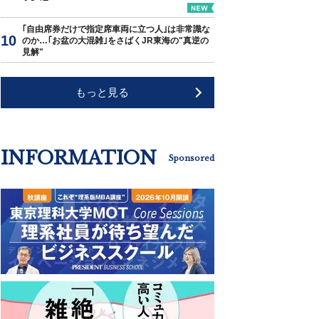
｢自由席券だけで指定席車両に立つ人｣は非常識な
のか…｢お盆の大混雑｣をさばくJR東海の"真逆の
見解"
もっと見る
INFORMATION
Sponsored