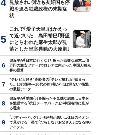
見放され､側近も友好国も停
戦を迫る独裁政権の末期症
状
これで｢愛子天皇｣はかえっ
て近づいた…島田裕巳｢野望
にとらわれた麻生太郎が見
落とした皇室典範の大原則｣
習近平が｢日本に行くな｣と煽った悲惨な結末…｢8
万円の激安ツアー｣でロシアに向かった中国人観光
客の誤算
"テレビ大好き"高齢者の｢テレビ離れ｣が始まっ
た…10代後半～20代の約7割が"ほぼ見ない"衝撃
の最新データ
習近平が｢愛国心｣を煽った不気味な結果…日本兵
を撃退する｢抗日テーマパーク｣が中国各地に広が
る理由
｢ボディーバッグ｣より評判が悪い…休日のイオン
で見かける一発で｢だらしないお父さん｣になるNG
アイテム