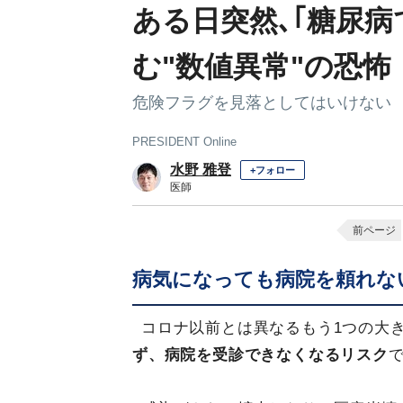
ある日突然､｢糖尿病
む"数値異常"の恐怖
危険フラグを見落としてはいけない
PRESIDENT Online
水野 雅登
+フォロー
医師
前ページ
病気になっても病院を頼れな
コロナ以前とは異なるもう1つの大
ず、病院を受診できなくなるリスク