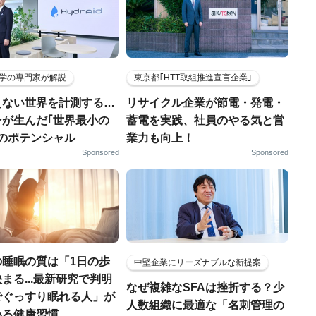
学の専門家が解説
東京都｢HTT取組推進宣言企業｣
えない世界を計測する…
リサイクル企業が節電・発電・
ンが生んだ｢世界最小の
蓄電を実践、社員のやる気と営
｣のポテンシャル
業力も向上！
Sponsored
Sponsored
の睡眠の質は「1日の歩
中堅企業にリーズナブルな新提案
まる...最新研究で判明
なぜ複雑なSFAは挫折する？少
でぐっすり眠れる人」が
人数組織に最適な「名刺管理の
いる健康習慣