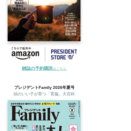
雑誌の予約購読
はこちら
プレジデントFamily 2026年夏号
頭のいい子が育つ「育脳」大百科