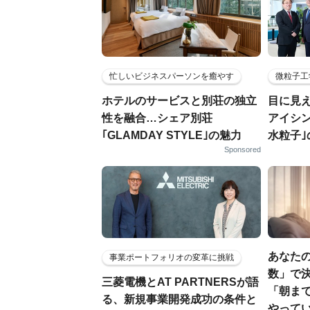
忙しいビジネスパーソンを癒やす
微粒子工
ホテルのサービスと別荘の独立
目に見
性を融合…シェア別荘
アイシ
｢GLAMDAY STYLE｣の魅力
水粒子
Sponsored
あなた
事業ポートフォリオの変革に挑戦
数」で決
三菱電機とAT PARTNERSが語
「朝ま
る、新規事業開発成功の条件と
やって