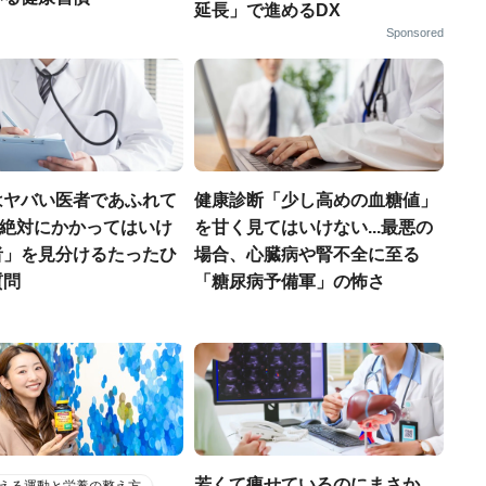
延長」で進めるDX
Sponsored
はヤバい医者であふれて
健康診断「少し高めの血糖値」
.「絶対にかかってはいけ
を甘く見てはいけない...最悪の
者」を見分けるたったひ
場合、心臓病や腎不全に至る
質問
「糖尿病予備軍」の怖さ
若くて痩せているのにまさか...