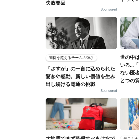
失敗要因
Sponsored
世の中
期待を超えるチームの強さ
いる..
「さすが」の一言に込められた
ない医
驚きや感動。新しい価値を生み
とつの
出し続ける電通の挑戦
Sponsored
大地震でまず確保すべきは水で