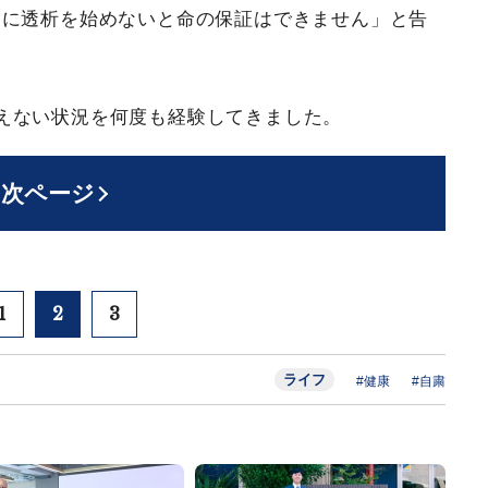
ぐに透析を始めないと命の保証はできません」と告
えない状況を何度も経験してきました。
次ページ
1
2
3
ライフ
#健康
#自粛