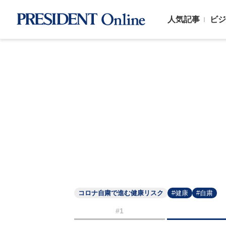
人気記事
ビジ
コロナ自粛で進む健康リスク
#健康
#自粛
#1