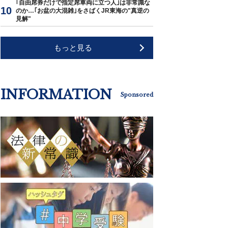
｢自由席券だけで指定席車両に立つ人｣は非常識な
のか…｢お盆の大混雑｣をさばくJR東海の"真逆の
見解"
もっと見る
INFORMATION
Sponsored