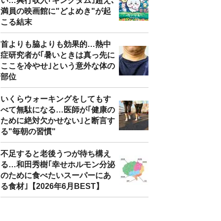
い…興行収入｢キングダム｣超え､
満員の映画館に"どよめき"が起
こる結末
首よりも脇よりも効果的…熱中
症研究者が｢暑いときは真っ先に
ここを冷やせ｣という意外な体の
部位
いくらウォーキングをしてもす
べて無駄になる…医師が｢健康の
ために絶対欠かせない｣と断言す
る"毎朝の習慣"
不足すると老後うつが待ち構え
る…和田秀樹｢幸せホルモン分泌
のために食べたいスーパーにあ
る食材｣【2026年6月BEST】