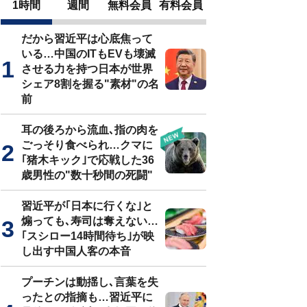
1時間
週間
無料会員
有料会員
だから習近平は心底焦って
いる…中国のITもEVも壊滅
させる力を持つ日本が世界
シェア8割を握る"素材"の名
前
耳の後ろから流血､指の肉を
ごっそり食べられ…クマに
｢猪木キック｣で応戦した36
歳男性の"数十秒間の死闘"
習近平が｢日本に行くな｣と
煽っても､寿司は奪えない…
｢スシロー14時間待ち｣が映
し出す中国人客の本音
プーチンは動揺し､言葉を失
ったとの指摘も…習近平に