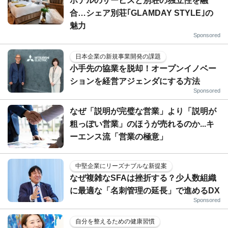
ホテルのサービスと別荘の独立性を融
合…シェア別荘｢GLAMDAY STYLE｣の
魅力
Sponsored
日本企業の新規事業開発の課題
小手先の協業を脱却！オープンイノベー
ションを経営アジェンダにする方法
Sponsored
なぜ「説明が完璧な営業」より「説明が
粗っぽい営業」のほうが売れるのか...キ
ーエンス流「営業の極意」
中堅企業にリーズナブルな新提案
なぜ複雑なSFAは挫折する？少人数組織
に最適な「名刺管理の延長」で進めるDX
Sponsored
自分を整えるための健康習慣