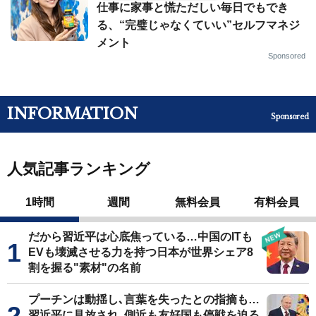
仕事に家事と慌ただしい毎日でもでき
る、“完璧じゃなくていい”セルフマネジ
メント
Sponsored
INFORMATION
Sponsored
人気記事ランキング
1時間
週間
無料会員
有料会員
だから習近平は心底焦っている…中国のITも
EVも壊滅させる力を持つ日本が世界シェア8
割を握る"素材"の名前
プーチンは動揺し､言葉を失ったとの指摘も…
習近平に見放され､側近も友好国も停戦を迫る