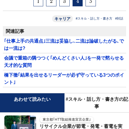
1
2
3
4
5
キャリア
#スキル・話し方・書き方
#対話
関連記事
｢仕事上手の共通点｣三流は妥協し､二流は論破したがる､で
は一流は?
会議で重箱の隅つつく｢めんどくさい人｣を一発で黙らせる
天才的な質問
橋下徹｢結果を出せるリーダーが必ず守っている3つのポイ
ント｣
あわせて読みたい
#スキル・話し方・書き方の記
事
東京都｢HTT取組推進宣言企業｣
リサイクル企業が節電・発電・蓄電を実