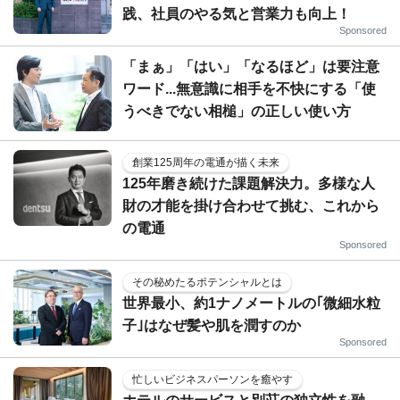
践、社員のやる気と営業力も向上！
Sponsored
「まぁ」「はい」「なるほど」は要注意
ワード...無意識に相手を不快にする「使
うべきでない相槌」の正しい使い方
創業125周年の電通が描く未来
125年磨き続けた課題解決力。多様な人
財の才能を掛け合わせて挑む、これから
の電通
Sponsored
その秘めたるポテンシャルとは
世界最小、約1ナノメートルの｢微細水粒
子｣はなぜ髪や肌を潤すのか
Sponsored
忙しいビジネスパーソンを癒やす