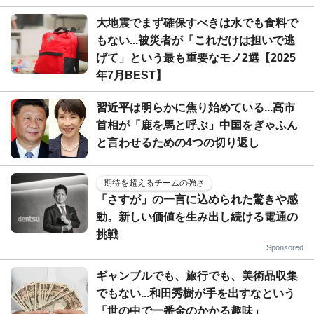
大地震でまず確保すべきは水でも食料で
もない...被災者が「これだけは担いで逃
げて」という最も重要なモノ2選【2025
年7月BEST】
習近平は明らかに焦り始めている...高市
首相が「鹿を馬と呼ぶ」中国をぎゃふん
と言わせるための4つの切り返し
期待を超えるチームの強さ
「さすが」の一言に込められた驚きや感
動。新しい価値を生み出し続ける電通の
挑戦
Sponsored
ギャンブルでも、旅行でも、美術品収集
でもない...和田秀樹が手を出すなという
「世の中で一番金のかかる趣味」