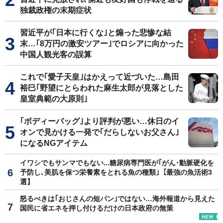
独裁政権の末期症状
習近平が｢日本に行くな｣と煽った悲惨な結
末…｢8万円の激安ツアー｣でロシアに向かった
中国人観光客の誤算
これで｢愛子天皇｣はかえって近づいた…島田
裕巳｢野望にとらわれた麻生太郎が見落とした
皇室典範の大原則｣
｢ボディーバッグ｣より評判が悪い…休日のイ
オンで見かける一発で｢だらしないお父さん｣
になるNGアイテム
イワシでもサンマでもない...糖尿病専門医が｢がん･動脈硬化を
予防し､美肌を保つ栄養素をとれる魚の種類｣【最強の魚活術3
選】
怒るべきは｢おじさんの短パン｣ではない…海外報道から見えた
国民に省エネを押し付けるだけの日本政府の無策