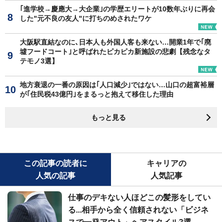
｢進学校→慶應大→大企業｣の学歴エリートが10数年ぶりに再会
した"元不良の友人"に打ちのめされたワケ
大阪駅直結なのに､日本人も外国人客も来ない…開業1年で｢廃
墟フードコート｣と呼ばれたピカピカ新施設の悲劇【残念なタ
テモノ3選】
地方衰退の一番の原因は｢人口減少｣ではない…山口の超富裕層
が｢住民税43億円｣をまるっと抱えて移住した理由
もっと見る
この記事の読者に
キャリアの
人気の記事
人気記事
仕事のデキない人ほどこの髪形をしてい
る...相手から全く信頼されない「ビジネ