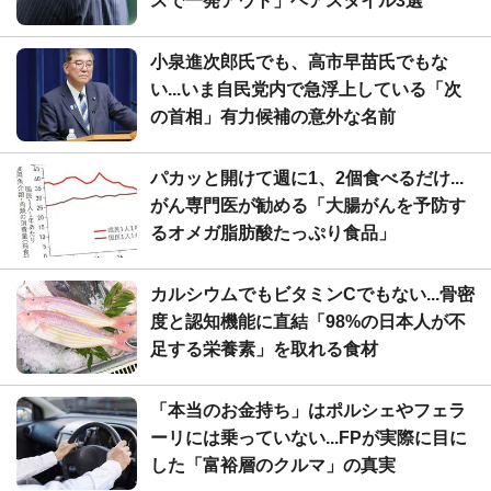
スで一発アウト」ヘアスタイル3選
小泉進次郎氏でも、高市早苗氏でもな
い...いま自民党内で急浮上している「次
の首相」有力候補の意外な名前
パカッと開けて週に1、2個食べるだけ...
がん専門医が勧める「大腸がんを予防す
るオメガ脂肪酸たっぷり食品」
カルシウムでもビタミンCでもない...骨密
度と認知機能に直結「98%の日本人が不
足する栄養素」を取れる食材
「本当のお金持ち」はポルシェやフェラ
ーリには乗っていない...FPが実際に目に
した「富裕層のクルマ」の真実