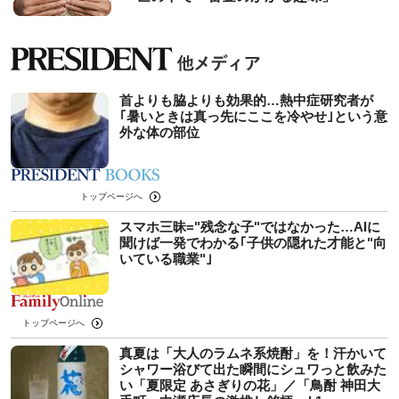
首よりも脇よりも効果的…熱中症研究者が
｢暑いときは真っ先にここを冷やせ｣という意
外な体の部位
トップページへ
スマホ三昧="残念な子"ではなかった…AIに
聞けば一発でわかる｢子供の隠れた才能と"向
いている職業"｣
トップページへ
真夏は「大人のラムネ系焼酎」を！汗かいて
シャワー浴びて出た瞬間にシュワっと飲みた
い「夏限定 あさぎりの花」／「鳥酎 神田大