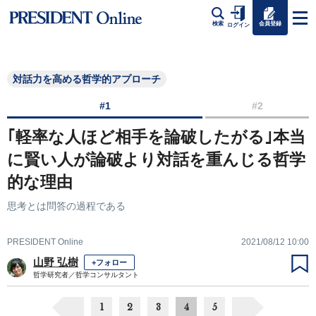
会員登録
検索
ログイン
対話力を高める哲学的アプローチ
#1
#2
｢軽率な人ほど相手を論破したがる｣本当
に賢い人が論破より対話を重んじる哲学
的な理由
思考とは問答の過程である
PRESIDENT Online
2021/08/12 10:00
山野 弘樹
+フォロー
哲学研究者／哲学コンサルタント
1
2
3
4
5