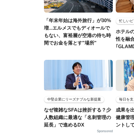
「年末年始は海外旅行」が30%
忙しいビ
増...エルメスでもディオールで
ホテル
もない、富裕層が空港の待ち時
性を融
間でお金を落とす"場所"
｢GLAM
中堅企業にリーズナブルな新提案
毎日を支
なぜ複雑なSFAは挫折する？少
成果を
人数組織に最適な「名刺管理の
健康管
延長」で進めるDX
ントし
Sponsored