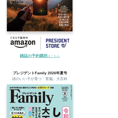
雑誌の予約購読
はこちら
プレジデントFamily 2026年夏号
頭のいい子が育つ「育脳」大百科