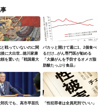
記事
成と戦っていないのに関
パカッと開けて週に1、2個食べ
後に大出世...徳川家康
るだけ...がん専門医が勧める
信頼を置いた「戦国最大
「大腸がんを予防するオメガ脂
」
肪酸たっぷり食品」
次郎氏でも、高市早苗氏
「性犯罪者は全員死刑でいい」