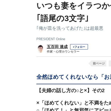
いつも妻をイラつか
｢語尾の3文字｣
｢俺が皿を洗ってあげた｣は超最悪
PRESIDENT Online
五百田 達成
+フォロー
作家・心理カウンセラー
前ページ
全然ほめてくれないなら「お
【夫婦の話し方の○と×】その2
×「ほめてくれない」と不満をた
○「ほめて！」と無邪気にアピー