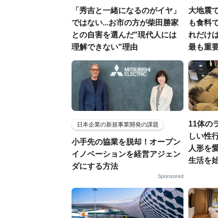
「秀吉と一緒になるのがイヤ」
大地震
ではない...お市の方が柴田勝家
も食料で
との自害を選んだ"現代人には
れだけ
理解できない"理由
最も重要
11体の
日本企業の新規事業開発の課題
しい性行
小手先の協業を脱却！オープン
人形を
イノベーションを経営アジェン
生活を
ダにする方法
Sponsored