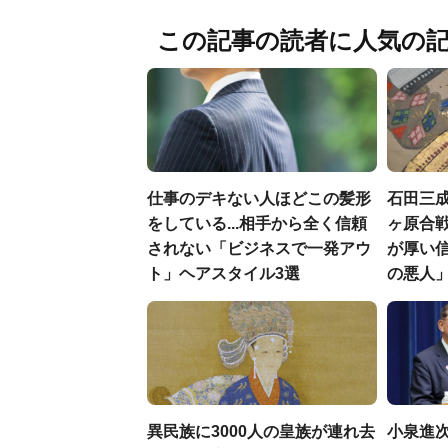
この記事の読者に人気の
仕事のデキない人ほどこの髪形
石田三
をしている...相手から全く信頼
ヶ原合戦
されない「ビジネスで一発アウ
が厚い
ト」ヘアスタイル3選
の悪人
異民族に3000人の皇族が連れ去
小泉進