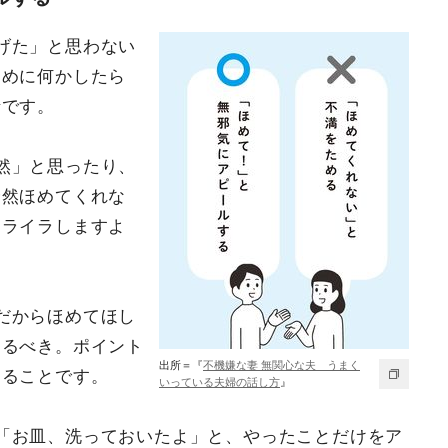
げた」と思わない
ために何かしたら
情です。
然」と思ったり、
全然ほめてくれな
イライラしますよ
だからほめてほし
するべき。ポイント
出所＝『
不機嫌な妻 無関心な夫 うまく
することです。
いっている夫婦の話し方
』
「お皿、洗っておいたよ」と、やったことだけをア