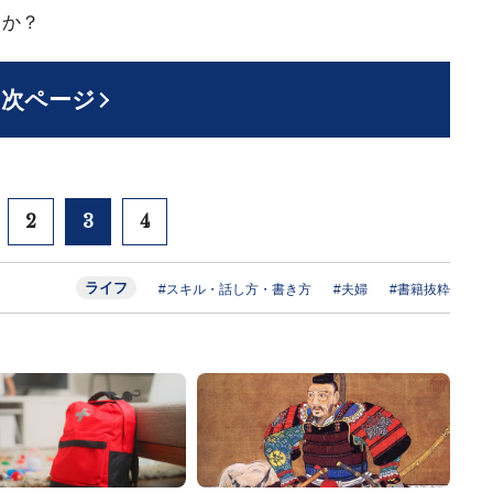
んか？
次ページ
2
3
4
ライフ
#スキル・話し方・書き方
#夫婦
#書籍抜粋