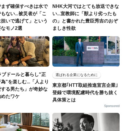
でまず確保すべきは水で
NHK大河ではとても放送できな
もない...被災者が「こ
い...宣教師に「獣より劣ったも
は担いで逃げて」という
の」と書かれた豊臣秀吉のおぞ
なモノ2選
ましき性欲
ラブドールと暮らし"正
選ばれる企業になるために
為"を楽しむ...「人より
東京都｢HTT取組推進宣言企業｣
愛する男たち」が奇妙な
登録で環境配慮時代を勝ち抜く
始めたワケ
具体策とは
Sponsored