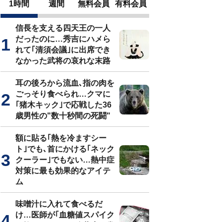
1時間
週間
無料会員
有料会員
信長を支える四天王の一人
だったのに…秀吉にハメら
れて｢清須会議｣に出席でき
なかった武将の哀れな末路
耳の後ろから流血､指の肉を
ごっそり食べられ…クマに
｢猪木キック｣で応戦した36
歳男性の"数十秒間の死闘"
額に貼る｢熱を冷ますシー
ト｣でも､首にかける｢ネック
クーラー｣でもない…熱中症
対策に最も効果的なアイテ
ム
味噌汁に入れて食べるだ
け…医師が｢血糖値スパイク