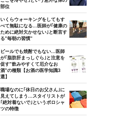
ここを冷やせ｣という意外な体の
部位
いくらウォーキングをしてもす
べて無駄になる…医師が｢健康の
ために絶対欠かせない｣と断言す
る"毎朝の習慣"
ビールでも焼酎でもない…医師
が｢脂肪肝まっしぐら｣と注意を
促す"飲みやすくて厄介なお
酒"の種類【お酒の医学知識3
選】
職場なのに｢休日のお父さん｣に
見えてしまう…スタイリストが
｢絶対着ないで｣というポロシャ
ツの特徴