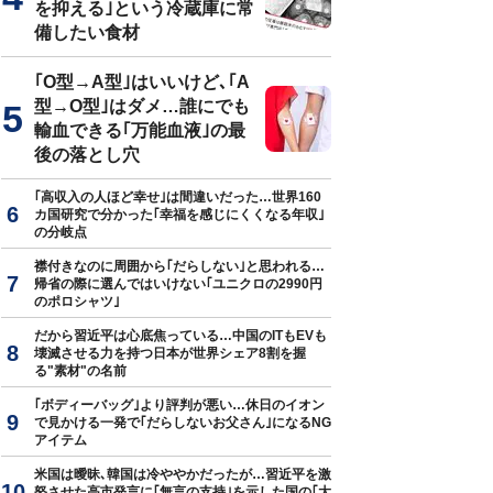
を抑える｣という冷蔵庫に常
備したい食材
｢O型→A型｣はいいけど､｢A
型→O型｣はダメ…誰にでも
輸血できる｢万能血液｣の最
後の落とし穴
｢高収入の人ほど幸せ｣は間違いだった…世界160
カ国研究で分かった｢幸福を感じにくくなる年収｣
の分岐点
襟付きなのに周囲から｢だらしない｣と思われる…
帰省の際に選んではいけない｢ユニクロの2990円
のポロシャツ｣
だから習近平は心底焦っている…中国のITもEVも
壊滅させる力を持つ日本が世界シェア8割を握
る"素材"の名前
｢ボディーバッグ｣より評判が悪い…休日のイオン
で見かける一発で｢だらしないお父さん｣になるNG
アイテム
米国は曖昧､韓国は冷ややかだったが…習近平を激
怒させた高市発言に｢無言の支持｣を示した国の｢大