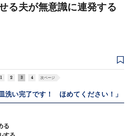
せる夫が無意識に連発する
1
2
3
4
次ページ
皿洗い完了です！ ほめてください！」
める
ルする