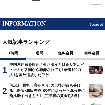
——
Sponsored
INFORMATION
Sponsored
人気記事ランキング
1時間
週間
無料会員
有料会員
中国系住民を同化させたタイとは正反対…ベ
トナムが各国から非難されても｢華僑100万
人｣を国外追放したワケ
｢転倒→骨折→寝たきり｣の老後が待ち受け
る…医師･和田秀樹｢60代になったら真っ先に
断捨離すべきもの｣【定年後の黄金期3選】