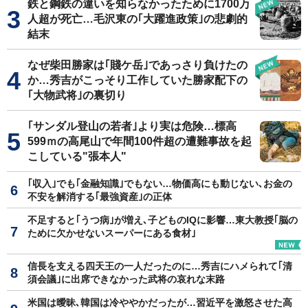
鉄と鋼鉄の違いを知らなかったために1700万
人超が死亡…毛沢東の｢大躍進政策｣の悲劇的
結末
なぜ柴田勝家は｢賤ケ岳｣であっさり負けたの
か…秀吉がこっそり工作していた勝家配下の
｢大物武将｣の裏切り
｢サンダル登山の若者｣より実は危険…標高
599ｍの高尾山で年間100件超の遭難事故を起
こしている"張本人"
｢収入｣でも｢金融知識｣でもない…物価高にも動じない､お金の
不安を解消する｢最強資産｣の正体
不足すると｢うつ病｣が増え､子どものIQに影響…東大教授｢脳の
ために欠かせないスーパーにある食材｣
信長を支える四天王の一人だったのに…秀吉にハメられて｢清
須会議｣に出席できなかった武将の哀れな末路
米国は曖昧､韓国は冷ややかだったが…習近平を激怒させた高