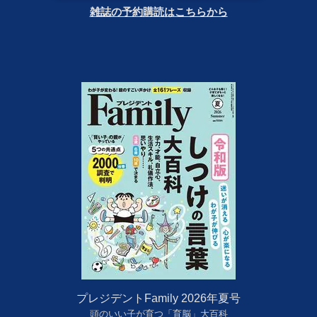
雑誌の予約購読はこちらから
プレジデントFamily 2026年夏号
頭のいい子が育つ「育脳」大百科