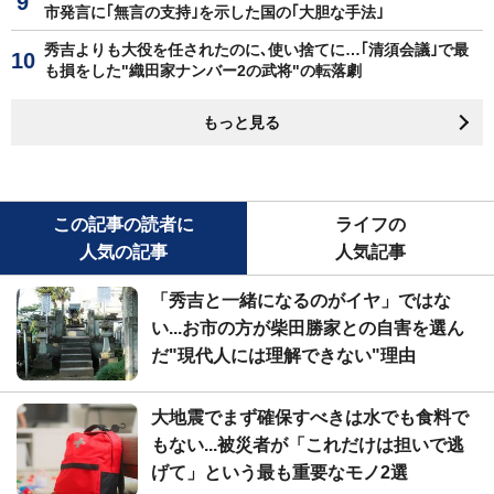
市発言に｢無言の支持｣を示した国の｢大胆な手法｣
秀吉よりも大役を任されたのに､使い捨てに…｢清須会議｣で最
も損をした"織田家ナンバー2の武将"の転落劇
もっと見る
この記事の読者に
ライフの
人気の記事
人気記事
「秀吉と一緒になるのがイヤ」ではな
い...お市の方が柴田勝家との自害を選ん
だ"現代人には理解できない"理由
大地震でまず確保すべきは水でも食料で
もない...被災者が「これだけは担いで逃
げて」という最も重要なモノ2選