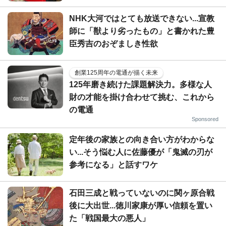
NHK大河ではとても放送できない...宣教
師に「獣より劣ったもの」と書かれた豊
臣秀吉のおぞましき性欲
創業125周年の電通が描く未来
125年磨き続けた課題解決力。多様な人
財の才能を掛け合わせて挑む、これから
の電通
Sponsored
定年後の家族との向き合い方がわからな
い...そう悩む人に佐藤優が「鬼滅の刃が
参考になる」と話すワケ
石田三成と戦っていないのに関ヶ原合戦
後に大出世...徳川家康が厚い信頼を置い
た「戦国最大の悪人」