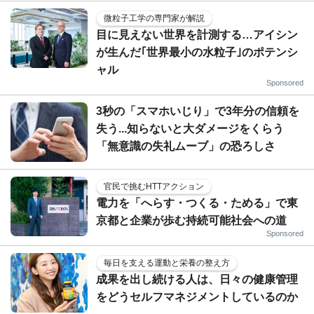
微粒子工学の専門家が解説
目に見えない世界を計測する…アイシン
が生んだ｢世界最小の水粒子｣のポテンシ
ャル
Sponsored
3秒の「スマホいじり」で3年分の信頼を
失う...知らないと大ダメージをくらう
「無意識の失礼ムーブ」の恐ろしさ
官民で挑むHTTアクション
電力を「へらす・つくる・ためる」で東
京都と企業が歩む持続可能社会への道
Sponsored
毎日を支える運動と栄養の整え方
成果を出し続ける人は、日々の健康管理
をどうセルフマネジメントしているのか