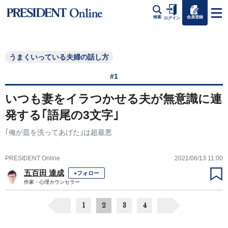
会員登録
検索
ログイン
うまくいっている夫婦の話し方
#1
いつも妻をイラつかせる夫が無意識に連
発する｢語尾の3文字｣
｢俺が皿を洗ってあげた｣は超最悪
PRESIDENT Online
2021/06/13 11:00
五百田 達成
+フォロー
作家・心理カウンセラー
1
2
3
4