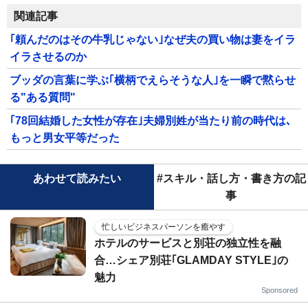
関連記事
｢頼んだのはその牛乳じゃない｣なぜ夫の買い物は妻をイラ
イラさせるのか
ブッダの言葉に学ぶ｢横柄でえらそうな人｣を一瞬で黙らせ
る"ある質問"
｢78回結婚した女性が存在｣夫婦別姓が当たり前の時代は､
もっと男女平等だった
あわせて読みたい
#スキル・話し方・書き方の記
事
忙しいビジネスパーソンを癒やす
ホテルのサービスと別荘の独立性を融
合…シェア別荘｢GLAMDAY STYLE｣の
魅力
Sponsored