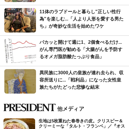
11体のラブドールと暮らし"正しい性行
為"を楽しむ...「人より人形を愛する男た
ち」が奇妙な生活を始めたワケ
パカッと開けて週に1、2個食べるだけ...
がん専門医が勧める「大腸がんを予防す
るオメガ脂肪酸たっぷり食品」
異民族に3000人の皇族が連れ去られ、収
容所送りに...「戦利品」になった女性皇
族たちがたどった悲惨な結末
生地は5枚重ねた春巻きの皮。クリスピー＆
クリーミーな「タルト・フランベ」／『オス