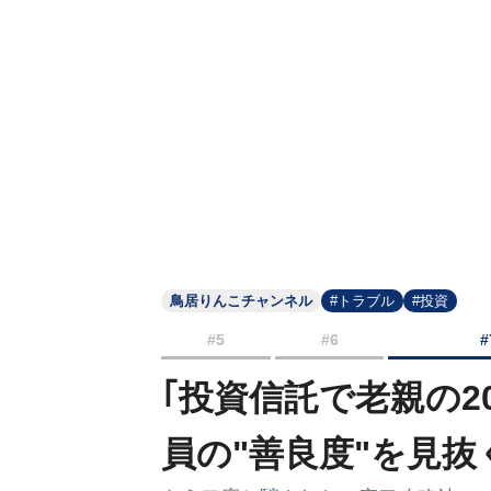
鳥居りんこチャンネル
#トラブル
#投資
#5
#6
#
｢投資信託で老親の2
員の"善良度"を見抜