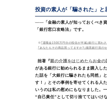
投資の素人が「騙された」と
——
「金融の素人が知っておくべき
「銀行窓口攻略法」です。
※
｢退職金1500万円分の投信が半減｣銀行に買わ
｢あなたもその商品買ってますか?｣腹黒銀行員の
拙著『
親の介護をはじめたらお金の
がある銀行に勧められるまま購入した約
た話を「大銀行に騙されたも同然」
す！」とその事例を寄せてくれる人
いうのは私の慰めにもなりました。
“自己責任”として切り捨ててはいけ