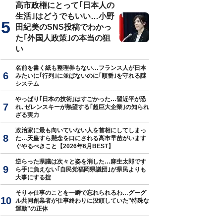
高市政権にとって｢日本人の
生活｣はどうでもいい…小野
田紀美のSNS投稿でわかっ
た｢外国人政策｣の本当の狙
い
名前を書く紙も整理券もない…フランス人が日本
みたいに｢行列｣に並ばないのに｢順番｣を守れる謎
システム
やっぱり｢日本の技術｣はすごかった…習近平が恐
れ､ゼレンスキーが熱望する｢超巨大企業｣の知られ
ざる実力
政治家に最も向いていない人を首相にしてしまっ
た…天皇すら懸念を口にされる高市早苗がいます
ぐやるべきこと【2026年6月BEST】
逆らった県議は次々と姿を消した…麻生太郎です
ら手に負えない｢自民党福岡県議団｣が県民よりも
大事にする掟
そりゃ仕事のことを一瞬で忘れられるわ…グーグ
ル共同創業者が仕事終わりに没頭していた"特殊な
運動"の正体