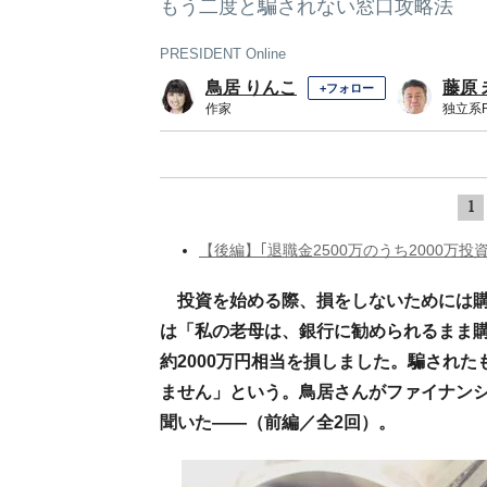
もう二度と騙されない窓口攻略法
PRESIDENT Online
鳥居 りんこ
藤原 
+フォロー
作家
独立系F
1
【後編】｢退職金2500万のうち2000万投
投資を始める際、損をしないためには
は「私の老母は、銀行に勧められるまま購
約2000万円相当を損しました。騙され
ません」という。鳥居さんがファイナンシ
聞いた――（前編／全2回）。