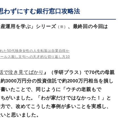
思わずにすむ銀行窓口攻略法
資産運用を学ぶ」シリーズ
、最終回の今回は
（※）
された50代独身女性の人生転落は自業自得か
セールス殺し文句への天才的な切り返し方10
話で泣き見てばかり
』（学研プラス）で70代の母親
3000万円分の投資信託で約2000万円相当を損し
と書いたことで、同じように「ウチの老親もで
たちがいました。「わが家だけではなかった！」と
一方で、改めてこうした事例が多いことを実感し、
ないと思いました。