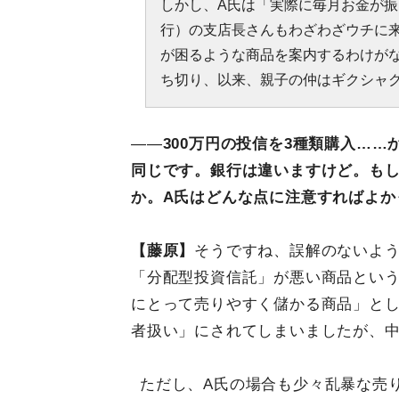
しかし、A氏は「実際に毎月お金が振
行）の支店長さんもわざわざウチに
が困るような商品を案内するわけが
ち切り、以来、親子の仲はギクシャ
——
300万円の投信を3種類購入…
同じです。銀行は違いますけど。も
か。A氏はどんな点に注意すればよか
【藤原】
そうですね、誤解のないよ
「分配型投資信託」が悪い商品とい
にとって売りやすく儲かる商品」と
者扱い」にされてしまいましたが、
ただし、A氏の場合も少々乱暴な売