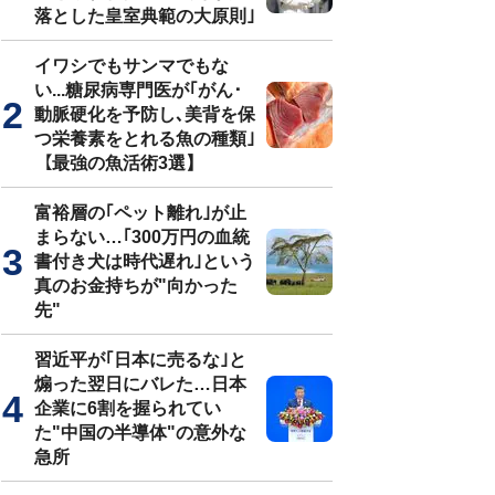
落とした皇室典範の大原則｣
イワシでもサンマでもな
い...糖尿病専門医が｢がん･
動脈硬化を予防し､美背を保
つ栄養素をとれる魚の種類｣
【最強の魚活術3選】
富裕層の｢ペット離れ｣が止
まらない…｢300万円の血統
書付き犬は時代遅れ｣という
真のお金持ちが"向かった
先"
習近平が｢日本に売るな｣と
煽った翌日にバレた…日本
企業に6割を握られてい
た"中国の半導体"の意外な
急所