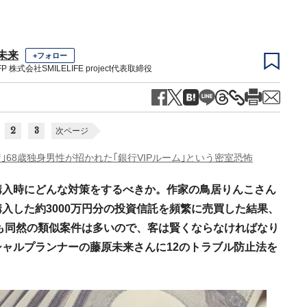
未来
+フォロー
P 株式会社SMILELIFE project代表取締役
2
3
次ページ
資｣68歳独身男性が招かれた｢銀行VIPルーム｣という密室恐怖
購入時にどんな対策をするべきか。作家の鳥居りんこさん
入した約3000万円分の投資信託を頻繁に売買した結果、
たも同然の類似案件は多いので、客は賢くならなければなり
ャルプランナーの藤原未来さんに12のトラブル防止法を