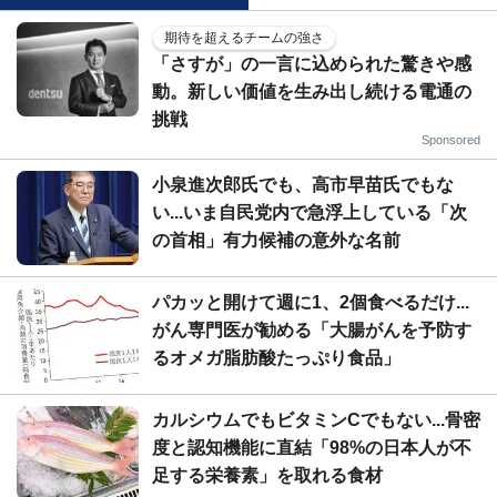
期待を超えるチームの強さ
「さすが」の一言に込められた驚きや感
動。新しい価値を生み出し続ける電通の
挑戦
Sponsored
小泉進次郎氏でも、高市早苗氏でもな
い...いま自民党内で急浮上している「次
の首相」有力候補の意外な名前
パカッと開けて週に1、2個食べるだけ...
がん専門医が勧める「大腸がんを予防す
るオメガ脂肪酸たっぷり食品」
カルシウムでもビタミンCでもない...骨密
度と認知機能に直結「98%の日本人が不
足する栄養素」を取れる食材