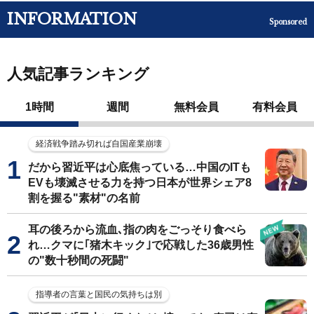
INFORMATION
Sponsored
人気記事ランキング
1時間
週間
無料会員
有料会員
経済戦争踏み切れば自国産業崩壊
だから習近平は心底焦っている…中国のITも
EVも壊滅させる力を持つ日本が世界シェア8
割を握る"素材"の名前
耳の後ろから流血､指の肉をごっそり食べら
れ…クマに｢猪木キック｣で応戦した36歳男性
の"数十秒間の死闘"
指導者の言葉と国民の気持ちは別