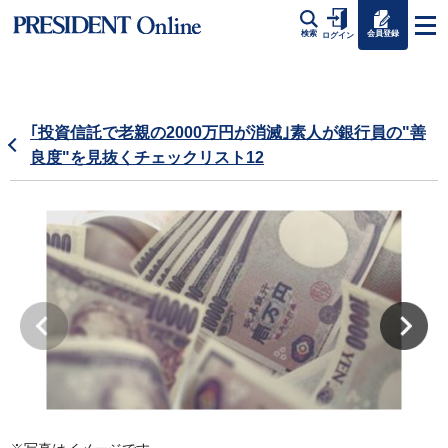
会員登録
検索
ログイン
｢投資信託で老親の2000万円が消滅｣素人が銀行員の"善
良度"を見抜くチェックリスト12