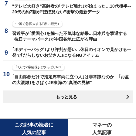
"テレビ大好き"高齢者の｢テレビ離れ｣が始まった…10代後半～
20代の約7割が"ほぼ見ない"衝撃の最新データ
中国で急拡大する｢赤い観光｣
習近平が｢愛国心｣を煽った不気味な結果…日本兵を撃退する
｢抗日テーマパーク｣が中国各地に広がる理由
｢ボディーバッグ｣より評判が悪い…休日のイオンで見かける一
発で｢だらしないお父さん｣になるNGアイテム
｢1人で2席確保｣はやっぱりNG
｢自由席券だけで指定席車両に立つ人｣は非常識なのか…｢お盆
の大混雑｣をさばくJR東海の"真逆の見解"
もっと見る
この記事の読者に
マネーの
人気の記事
人気記事