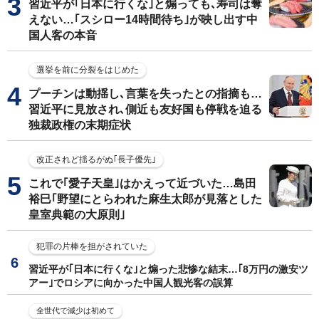
習近平が｢日本に行くな｣と煽っても､寿司は奪
えない…｢スシロー14時間待ち｣が映し出す中
国人客の本音
選挙を前に分裂をはじめた
プーチンは動揺し､言葉を失ったとの指摘も…
習近平に見放され､側近も友好国も停戦を迫る
独裁政権の末期症状
改正されど揺るがぬ｢長子優先｣
これで｢愛子天皇｣はかえって近づいた…島田
裕巳｢野望にとらわれた麻生太郎が見落とした
皇室典範の大原則｣
犯罪の片棒を担がされていた
習近平が｢日本に行くな｣と煽った悲惨な結末…｢8万円の激安ツ
アー｣でロシアに向かった中国人観光客の誤算
全世代で減少は初めて