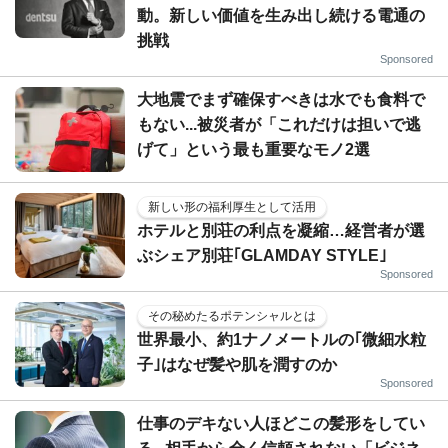
動。新しい価値を生み出し続ける電通の
挑戦
Sponsored
大地震でまず確保すべきは水でも食料で
もない...被災者が「これだけは担いで逃
げて」という最も重要なモノ2選
新しい形の福利厚生として活用
ホテルと別荘の利点を凝縮…経営者が選
ぶシェア別荘｢GLAMDAY STYLE｣
Sponsored
その秘めたるポテンシャルとは
世界最小、約1ナノメートルの｢微細水粒
子｣はなぜ髪や肌を潤すのか
Sponsored
仕事のデキない人ほどこの髪形をしてい