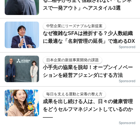
る...相手から全く信頼されない「ビジネ
スで一発アウト」ヘアスタイル3選
中堅企業にリーズナブルな新提案
なぜ複雑なSFAは挫折する？少人数組織
に最適な「名刺管理の延長」で進めるDX
Sponsored
日本企業の新規事業開発の課題
小手先の協業を脱却！オープンイノベー
ションを経営アジェンダにする方法
Sponsored
毎日を支える運動と栄養の整え方
成果を出し続ける人は、日々の健康管理
をどうセルフマネジメントしているのか
——
Sponsored