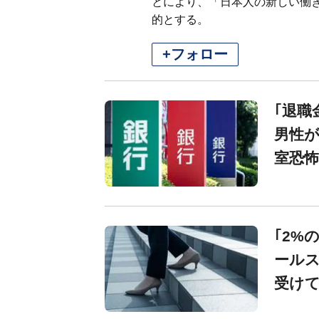
とにより、「日本人の新しい働
的とする。
+フォロー
｢退職
男性が
室恐怖
｢2%
ールス
受け