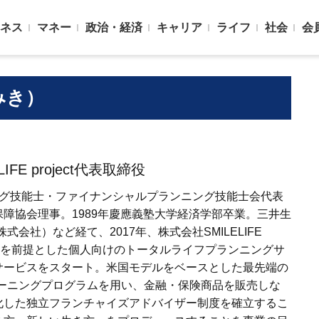
ネス
マネー
政治・経済
キャリア
ライフ
社会
会
みき）
FE project代表取締役
ング技能士・ファイナンシャルプランニング技能士会代表
障協会理事。1989年慶應義塾大学経済学部卒業。三井生
会社）など経て、2017年、株式会社SMILELIFE
会の到来を前提とした個人向けのトータルライフプランニングサ
サービスをスタート。米国モデルをベースとした最先端の
レーニングプログラムを用い、金融・保険商品を販売しな
化した独立フランチャイズアドバイザー制度を確立するこ