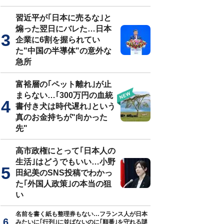
習近平が｢日本に売るな｣と
煽った翌日にバレた…日本
企業に6割を握られてい
た"中国の半導体"の意外な
急所
富裕層の｢ペット離れ｣が止
まらない…｢300万円の血統
書付き犬は時代遅れ｣という
真のお金持ちが"向かった
先"
高市政権にとって｢日本人の
生活｣はどうでもいい…小野
田紀美のSNS投稿でわかっ
た｢外国人政策｣の本当の狙
い
名前を書く紙も整理券もない…フランス人が日本
みたいに｢行列｣に並ばないのに｢順番｣を守れる謎