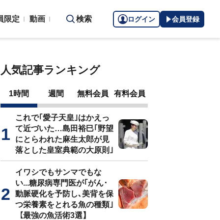
員限定
動画
検索
ログイン
会員登録
人気記事ランキング
1時間
週間
無料会員
有料会員
これで｢愛子天皇｣はかえっ
て近づいた…島田裕巳｢野望
にとらわれた麻生太郎が見
落とした皇室典範の大原則｣
イワシでもサンマでもな
い...糖尿病専門医が｢がん･
動脈硬化を予防し､美背を保
つ栄養素をとれる魚の種類｣
【最強の魚活術3選】