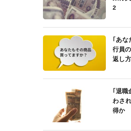
2
｢あな
行員
返し方
｢退職
わされ
得か