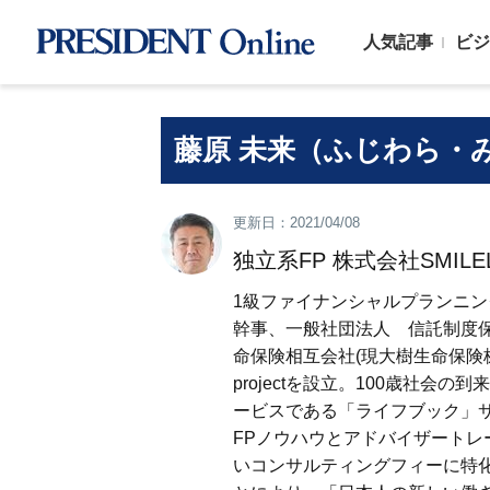
人気記事
ビジ
藤原 未来（ふじわら・
更新日：2021/04/08
独立系FP 株式会社SMILELI
1級ファイナンシャルプランニ
幹事、一般社団法人 信託制度保
命保険相互会社(現大樹生命保険株式
projectを設立。100歳社
ービスである「ライフブック」
FPノウハウとアドバイザート
いコンサルティングフィーに特