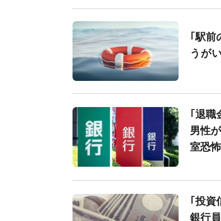
｢駅前
うが
｢退職
男性が
室恐怖
｢投資
銀行員