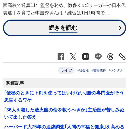
園高校で通算11年監督を務め、数多くのJリーガーや日本代
表選手を育てた李国秀さんは「練習は1日1時間で…
続きを読む
ライフ
#社会性
#書籍抜粋
#メンタル
関連記事
｢便秘のときに下剤を使ってはいけない｣腸の専門医がそう
忠告するワケ
｢36人を殺した放火魔の命を救うべきか｣主治医が苦しみぬ
いて出した答え
ハーバード大75年の追跡調査｢人間の幸福と健康｣を高める