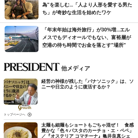
為"を楽しむ...「人より人形を愛する男た
ち」が奇妙な生活を始めたワケ
「年末年始は海外旅行」が30%増...エル
メスでもディオールでもない、富裕層が
空港の待ち時間でお金を落とす"場所"
経営の神様が残した「パナソニック」は、ソ
ニーや日立のように復活するか？
トップページへ
太麺も細麺もショートもごちゃ混ぜ！ 食感
豊かな「色々パスタのカーチョ・エ・ペペ」
／『オステリア コマチーナ』亀井良真シェ