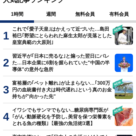
1時間
週間
無料会員
有料会員
これで｢愛子天皇｣はかえって近づいた…島田
裕巳｢野望にとらわれた麻生太郎が見落とした
皇室典範の大原則｣
習近平が｢日本に売るな｣と煽った翌日にバレ
た…日本企業に6割を握られていた"中国の半
導体"の意外な急所
富裕層の｢ペット離れ｣が止まらない…｢300万
円の血統書付き犬は時代遅れ｣という真のお金
持ちが"向かった先"
イワシでもサンマでもない...糖尿病専門医が
｢がん･動脈硬化を予防し､美背を保つ栄養素を
とれる魚の種類｣【最強の魚活術3選】