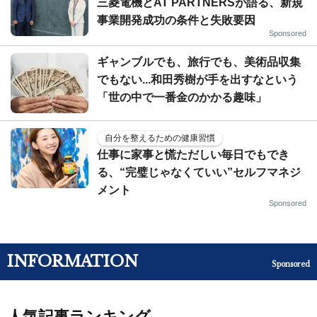
三菱電機とAT PARTNERSが語る、新規
事業開発成功の条件と失敗要因
Sponsored
ギャンブルでも、旅行でも、美術品収集
でもない...和田秀樹が手を出すなという
「世の中で一番金のかかる趣味」
自分を整えるための健康習慣
仕事に家事と慌ただしい毎日でもでき
る、“完璧じゃなくていい”セルフマネジ
メント
Sponsored
INFORMATION
Sponsored
人気記事ランキング