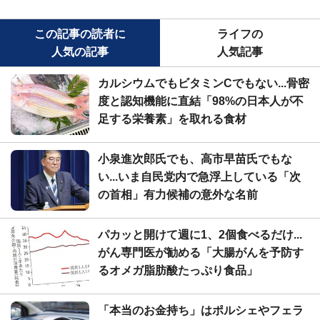
この記事の読者に
ライフの
人気の記事
人気記事
カルシウムでもビタミンCでもない...骨密
度と認知機能に直結「98%の日本人が不
足する栄養素」を取れる食材
小泉進次郎氏でも、高市早苗氏でもな
い...いま自民党内で急浮上している「次
の首相」有力候補の意外な名前
パカッと開けて週に1、2個食べるだけ...
がん専門医が勧める「大腸がんを予防す
るオメガ脂肪酸たっぷり食品」
「本当のお金持ち」はポルシェやフェラ