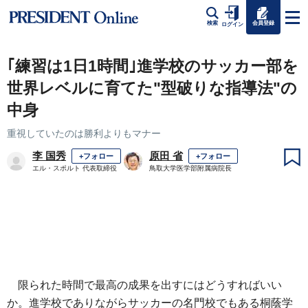
会員登録
検索
ログイン
｢練習は1日1時間｣進学校のサッカー部を
世界レベルに育てた"型破りな指導法"の
中身
重視していたのは勝利よりもマナー
李 国秀
原田 省
+フォロー
+フォロー
エル・スポルト 代表取締役
鳥取大学医学部附属病院長
限られた時間で最高の成果を出すにはどうすればいい
か。進学校でありながらサッカーの名門校でもある桐蔭学