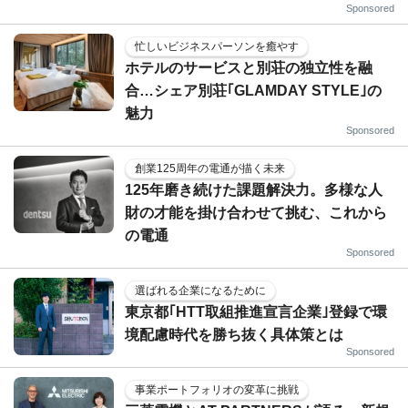
Sponsored
忙しいビジネスパーソンを癒やす
ホテルのサービスと別荘の独立性を融
合…シェア別荘｢GLAMDAY STYLE｣の
魅力
Sponsored
創業125周年の電通が描く未来
125年磨き続けた課題解決力。多様な人
財の才能を掛け合わせて挑む、これから
の電通
Sponsored
選ばれる企業になるために
東京都｢HTT取組推進宣言企業｣登録で環
境配慮時代を勝ち抜く具体策とは
Sponsored
事業ポートフォリオの変革に挑戦