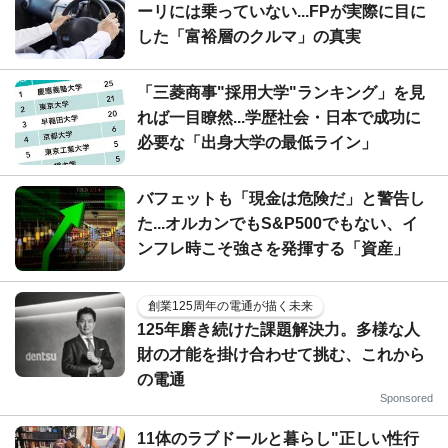
ーリには乗っていない...FPが実際に目に
した「富裕層のクルマ」の真実
「三菱商事"採用大学"ランキング」を見
れば一目瞭然...学歴社会・日本で成功に
必要な「出身大学の最低ライン」
バフェットも「現金は危険だ」と警告し
た...オルカンでもS&P500でもない、イ
ンフレ時こそ強さを発揮する「資産」
創業125周年の電通が描く未来
125年磨き続けた課題解決力。多様な人
財の才能を掛け合わせて挑む、これから
の電通
Sponsored
11体のラブドールと暮らし"正しい性行