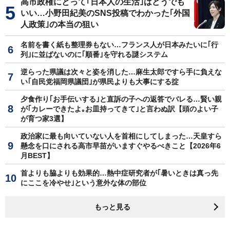
高市政権にとって｢日本人の生活｣はどうでも
いい…小野田紀美のSNS投稿でわかった｢外国
人政策｣の本当の狙い
名前を書く紙も整理券もない…フランス人が日本みたいに｢行
列｣に並ばないのに｢順番｣を守れる謎システム
逆らった県議は次々と姿を消した…麻生太郎ですら手に負えな
い｢自民党福岡県議団｣が県民よりも大事にする掟
夕食作り｢お手伝いする｣と直訴の子への返答でバレる…賢い親
が｢カレーできたよ｡お皿持ってきて｣と言わぬ訳【頭のよい子
が育つ家3選】
政治家に最も向いていない人を首相にしてしまった…天皇すら
懸念を口にされる高市早苗がいますぐやるべきこと【2026年6
月BEST】
首よりも脇よりも効果的…熱中症研究者が｢暑いときは真っ先
にここを冷やせ｣という意外な体の部位
もっと見る