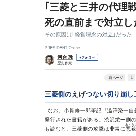
｢三菱と三井の代理
死の直前まで対立し
その原因は｢経営理念の対立｣だった
PRESIDENT Online
河合 敦
+フォロー
歴史作家
1
前ページ
三菱側のえげつない切り崩し
なお、小貫修一郎筆記『澁澤榮一自叙
発行された書籍がある。渋沢栄一側
あくら
も読むと、三菱側の攻撃は非常に
悪