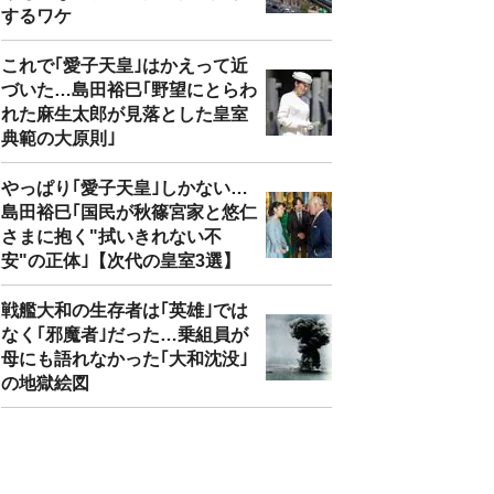
するワケ
これで｢愛子天皇｣はかえって近
づいた…島田裕巳｢野望にとらわ
れた麻生太郎が見落とした皇室
典範の大原則｣
やっぱり｢愛子天皇｣しかない…
島田裕巳｢国民が秋篠宮家と悠仁
さまに抱く"拭いきれない不
安"の正体｣【次代の皇室3選】
戦艦大和の生存者は｢英雄｣では
なく｢邪魔者｣だった…乗組員が
母にも語れなかった｢大和沈没｣
の地獄絵図