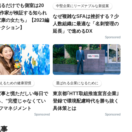
るだけでも側室は20
中堅企業にリーズナブルな新提案
歴史作家が検証する知られ
なぜ複雑なSFAは挫折する？少
康の女たち」【2023編
人数組織に最適な「名刺管理の
レクション】
延長」で進めるDX
Sponsored
えるための健康習慣
選ばれる企業になるために
家事と慌ただしい毎日で
東京都｢HTT取組推進宣言企業｣
る、“完璧じゃなくてい
登録で環境配慮時代を勝ち抜く
ルフマネジメント
具体策とは
Sponsored
Sponsored
記事