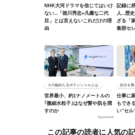
NHK大河ドラマを信じてはいけ
記録に残
ない...「徳川秀忠=凡庸な二代
人...
目」とは言えないこれだけの理
ざる「家
由
集部セ
その秘めたるポテンシャルとは
自分を整
世界最小、約1ナノメートルの
仕事に
｢微細水粒子｣はなぜ髪や肌を潤
もでき
すのか
い”セ
Sponsored
この記事の読者に人気の