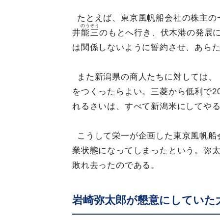
たとえば、東京風帆船会社の株主の
のうぞう
井
能三
のもとへ行き、伏木港の発展
は関係しないように誓約させ、あら
また新潟県の商人たちに対しては、
をつくったらよい。三菱から低利で2
れるさいは、すべて新潟米にしてや
こうして栄一が企画した東京風帆船
業状態になってしまったという。弥
敗れ去ったのである。
岩崎弥太郎が懇意にしていた