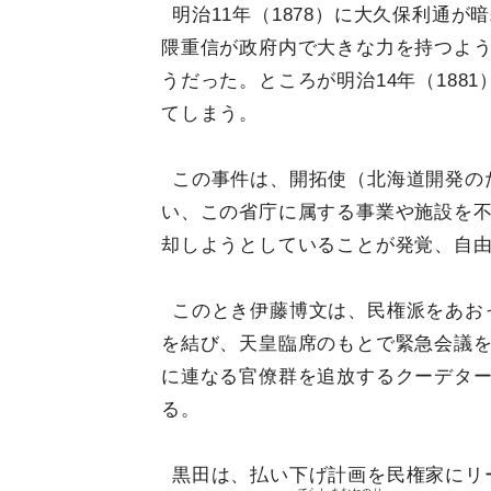
明治11年（1878）に大久保利通
隈重信が政府内で大きな力を持つよ
うだった。ところが明治14年（188
てしまう。
この事件は、開拓使（北海道開発の
い、この省庁に属する事業や施設を
却しようとしていることが発覚、自
このとき伊藤博文は、民権派をあお
を結び、天皇臨席のもとで緊急会議
に連なる官僚群を追放するクーデター
る。
黒田は、払い下げ計画を民権家にリ