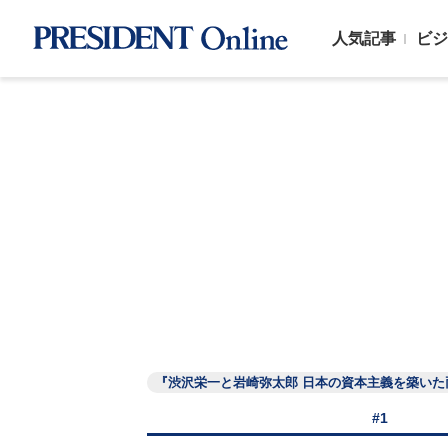
人気記事
ビジ
『渋沢栄一と岩崎弥太郎 日本の資本主義を築いた
#1