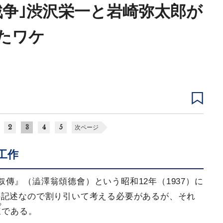
戦争｣渋沢栄一と岩崎弥太郎が
たワケ
2
3
4
5
次ページ
工作
傳』（澁澤翁頌德會）という昭和12年（1937）に
の記述なので割り引いて考える必要があるが、それ
つ
辣
である。