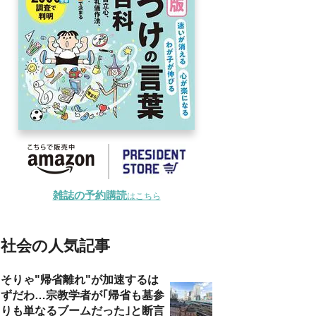
雑誌の予約購読
はこちら
社会の人気記事
そりゃ"帰省離れ"が加速するは
ずだわ…宗教学者が｢帰省も墓参
りも単なるブームだった｣と断言