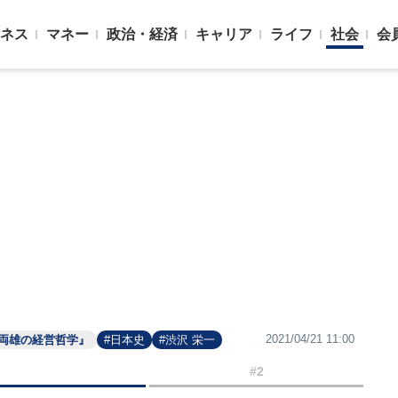
ネス
マネー
政治・経済
キャリア
ライフ
社会
会
2021/04/21 11:00
両雄の経営哲学』
#日本史
#渋沢 栄一
#2