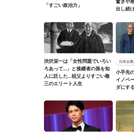
驚きや
「すごい政治力」
出し続
渋沢栄一は「女性問題でいろい
日本企業
ろあって...」と後継者の孫を知
小手先
人に託した...祖父よりすごい敬
イノベ
三のエリート人生
ダにす