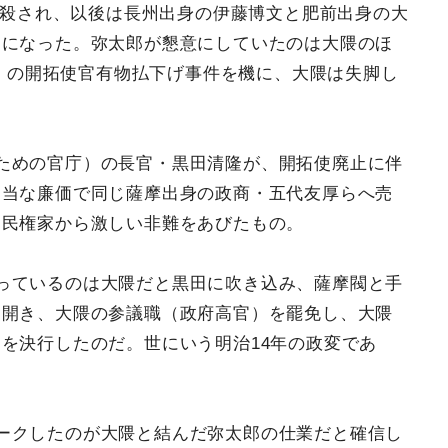
が暗殺され、以後は長州出身の伊藤博文と肥前出身の大
うになった。弥太郎が懇意にしていたのは大隈のほ
1）の開拓使官有物払下げ事件を機に、大隈は失脚し
ための官庁）の長官・黒田清隆が、開拓使廃止に伴
不当な廉価で同じ薩摩出身の政商・五代友厚らへ売
由民権家から激しい非難をあびたもの。
っているのは大隈だと黒田に吹き込み、薩摩閥と手
を開き、大隈の参議職（政府高官）を罷免し、大隈
を決行したのだ。世にいう明治14年の政変であ
ークしたのが大隈と結んだ弥太郎の仕業だと確信し