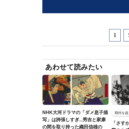
1
あわせて読みたい
NHK大河ドラマの「ダメ息子描
期待を超
写」は誇張しすぎ...秀吉と家康
「さす
の間を取り持った織田信雄の