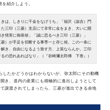
簡を紹介しよう。
ときは、しきりに千金をなげうち」「福沢（諭吉）門
また三印（三菱）支店にて非常に金をまき、大いに開
難き情実に御座候」「誠に恐るべき三印（三菱）」
三菱）が手足を切断する事専一と存じ候。この一条に
を解き、自由になるよう致す方、上策ならんか。三印
するの恐れあればなり」（『岩崎彌太郎傳 下巻』）
らしたかどうかはわからないが、弥太郎にその動機
を開き、道内の産業にも積極的に進出しようとして
べて譲渡されてしまったら、三菱が進出できる余地