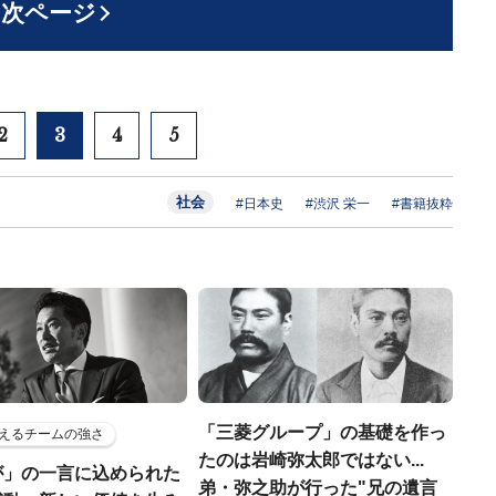
次ページ
2
3
4
5
社会
#日本史
#渋沢 栄一
#書籍抜粋
「三菱グループ」の基礎を作っ
えるチームの強さ
たのは岩崎弥太郎ではない...
が」の一言に込められた
弟・弥之助が行った"兄の遺言