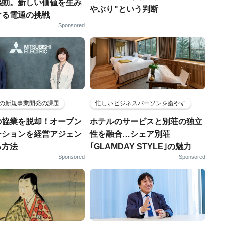
感動。新しい価値を生み
やぶり"という判断
ける電通の挑戦
Sponsored
の新規事業開発の課題
忙しいビジネスパーソンを癒やす
の協業を脱却！オープン
ホテルのサービスと別荘の独立
ーションを経営アジェン
性を融合…シェア別荘
る方法
｢GLAMDAY STYLE｣の魅力
Sponsored
Sponsored