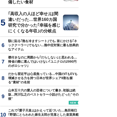
備したい食材
｢高収入の人ほど幸せ｣は間
違いだった…世界160カ国
研究で分かった｢幸福を感じ
にくくなる年収｣の分岐点
額に貼る｢熱を冷ますシート｣でも､首にかける｢ネ
ッククーラー｣でもない…熱中症対策に最も効果的
なアイテム
襟付きなのに周囲から｢だらしない｣と思われる…
帰省の際に選んではいけない｢ユニクロの2990円
のポロシャツ｣
だから習近平は心底焦っている…中国のITもEVも
壊滅させる力を持つ日本が世界シェア8割を握
る"素材"の名前
山本五十六の愛人の芸者について書き､初版は絶
版…阿川弘之のベストセラー小説がたどった"その
後"
これで｢愛子天皇｣はかえって近づいた…島田裕巳
｢野望にとらわれた麻生太郎が見落とした皇室典範