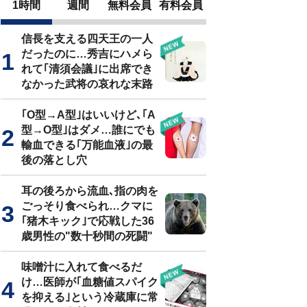
1時間
週間
無料会員
有料会員
信長を支える四天王の一人
だったのに…秀吉にハメら
れて｢清須会議｣に出席でき
なかった武将の哀れな末路
｢O型→A型｣はいいけど､｢A
型→O型｣はダメ…誰にでも
輸血できる｢万能血液｣の最
後の落とし穴
耳の後ろから流血､指の肉を
ごっそり食べられ…クマに
｢猪木キック｣で応戦した36
歳男性の"数十秒間の死闘"
味噌汁に入れて食べるだ
け…医師が｢血糖値スパイク
を抑える｣という冷蔵庫に常