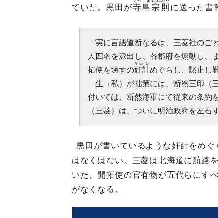
てらしまむねのり
ていた。黒田が
寺島宗則
に送った書
「実に言語道断なるは、三菱社のご
人四名を派出し、各郡府を煽動し、
かんけい
拓使を壊すの
奸計
めぐらし、黙止し
「生（私）が拙策には、断然三印（
付いては、断然海軍にて従来の条約
（三菱）は、ついに明治政府を左右
黒田が書いているような奸計をめぐ
はなくはない。三菱は北海道に航路
いた。開拓使の官有物が五代らにす
がなくなる。