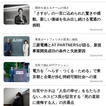
期待を超えるチームの強さ
「さすが」の一言に込められた驚きや感
動。新しい価値を生み出し続ける電通の
挑戦
Sponsored
事業ポートフォリオの変革に挑戦
三菱電機とAT PARTNERSが語る、新規
事業開発成功の条件と失敗要因
Sponsored
官民で挑むHTTアクション
電力を「へらす・つくる・ためる」で東
京都と企業が歩む持続可能社会への道
Sponsored
出世やカネは「人生の幸せ」をもたらさ
ない...ホスピス医が証言する「死の直前
に後悔する人」の共通点