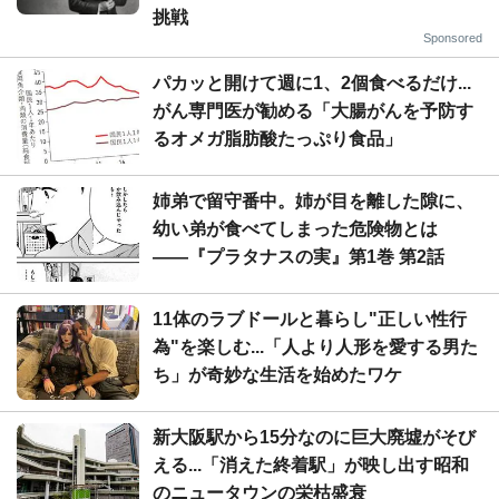
挑戦
Sponsored
パカッと開けて週に1、2個食べるだけ...
がん専門医が勧める「大腸がんを予防す
るオメガ脂肪酸たっぷり食品」
姉弟で留守番中。姉が目を離した隙に、
幼い弟が食べてしまった危険物とは
――『プラタナスの実』第1巻 第2話
11体のラブドールと暮らし"正しい性行
為"を楽しむ...「人より人形を愛する男た
ち」が奇妙な生活を始めたワケ
新大阪駅から15分なのに巨大廃墟がそび
える...「消えた終着駅」が映し出す昭和
のニュータウンの栄枯盛衰