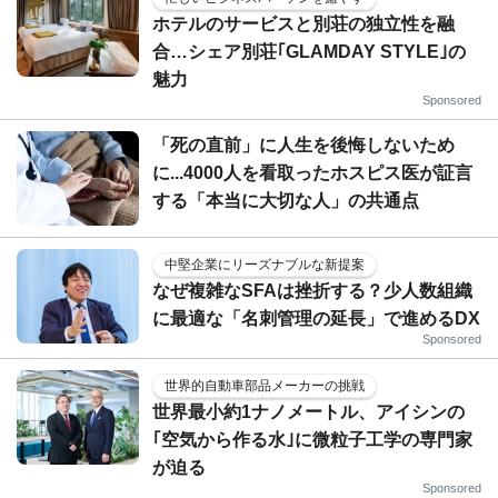
ホテルのサービスと別荘の独立性を融
合…シェア別荘｢GLAMDAY STYLE｣の
魅力
Sponsored
「死の直前」に人生を後悔しないため
に...4000人を看取ったホスピス医が証言
する「本当に大切な人」の共通点
中堅企業にリーズナブルな新提案
なぜ複雑なSFAは挫折する？少人数組織
に最適な「名刺管理の延長」で進めるDX
Sponsored
世界的自動車部品メーカーの挑戦
世界最小約1ナノメートル、アイシンの
｢空気から作る水｣に微粒子工学の専門家
が迫る
Sponsored