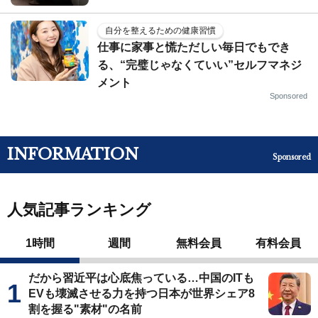
自分を整えるための健康習慣
仕事に家事と慌ただしい毎日でもでき
る、“完璧じゃなくていい”セルフマネジ
メント
Sponsored
INFORMATION
Sponsored
人気記事ランキング
1時間
週間
無料会員
有料会員
だから習近平は心底焦っている…中国のITも
EVも壊滅させる力を持つ日本が世界シェア8
割を握る"素材"の名前