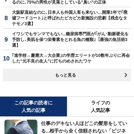
るのに､75%の男性が見落としている"臭い"の正体
大阪駅直結なのに､日本人も外国人客も来ない…開業1年で｢廃
墟フードコート｣と呼ばれたピカピカ新施設の悲劇【残念なタ
テモノ3選】
イワシでもサンマでもない...糖尿病専門医が｢がん･動脈硬化を
予防し､美肌を保つ栄養素をとれる魚の種類｣【最強の魚活術3
選】
｢進学校→慶應大→大企業｣の学歴エリートが10数年ぶりに再会
した"元不良の友人"に打ちのめされたワケ
もっと見る
この記事の読者に
ライフの
人気の記事
人気記事
仕事のデキない人ほどこの髪形をしてい
る...相手から全く信頼されない「ビジネ