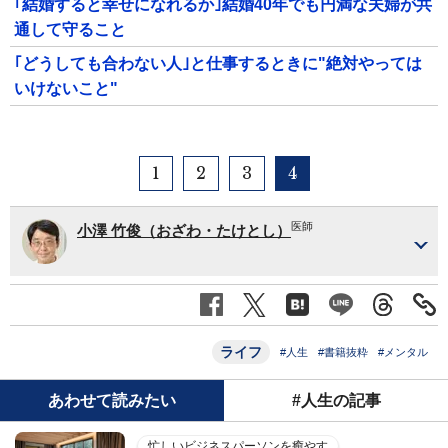
｢結婚すると幸せになれるか｣結婚40年でも円満な夫婦が共
通して守ること
｢どうしても合わない人｣と仕事するときに"絶対やっては
いけないこと"
1
2
3
4
医師
小澤 竹俊（おざわ・たけとし）
ライフ
#人生
#書籍抜粋
#メンタル
あわせて読みたい
#人生の記事
忙しいビジネスパーソンを癒やす