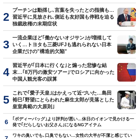
プーチンは動揺し､言葉を失ったとの指摘も…
習近平に見放され､側近も友好国も停戦を迫る
独裁政権の末期症状
一流企業ほど｢働かないオジサン｣が増殖して
いく…トヨタも三菱UFJも逃れられない日本
企業だけの"構造的欠陥"
習近平が｢日本に行くな｣と煽った悲惨な結
末…｢8万円の激安ツアー｣でロシアに向かった
中国人観光客の誤算
これで｢愛子天皇｣はかえって近づいた…島田
裕巳｢野望にとらわれた麻生太郎が見落とした
皇室典範の大原則｣
｢ボディーバッグ｣より評判が悪い…休日のイオンで見かける一
発で｢だらしないお父さん｣になるNGアイテム
ワキの臭いでも､口臭でもない…女性の大半が不潔と感じてい