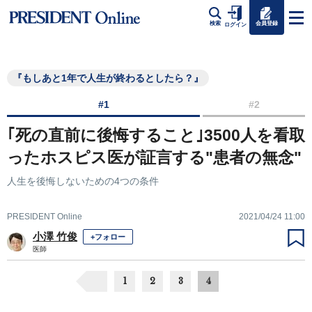
会員登録
検索
ログイン
『もしあと1年で人生が終わるとしたら？』
#1
#2
｢死の直前に後悔すること｣3500人を看取
ったホスピス医が証言する"患者の無念"
人生を後悔しないための4つの条件
PRESIDENT Online
2021/04/24 11:00
小澤 竹俊
+フォロー
医師
1
2
3
4