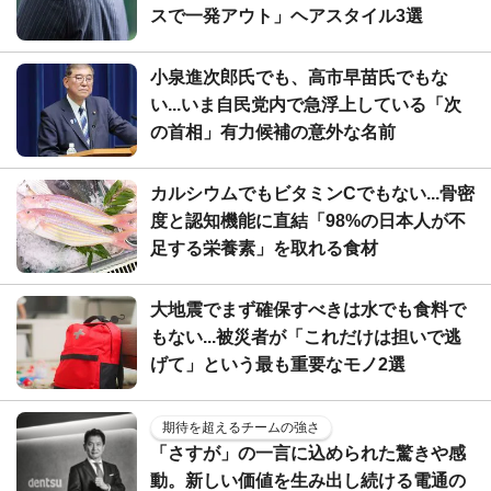
スで一発アウト」ヘアスタイル3選
小泉進次郎氏でも、高市早苗氏でもな
い...いま自民党内で急浮上している「次
の首相」有力候補の意外な名前
カルシウムでもビタミンCでもない...骨密
度と認知機能に直結「98%の日本人が不
足する栄養素」を取れる食材
大地震でまず確保すべきは水でも食料で
もない...被災者が「これだけは担いで逃
げて」という最も重要なモノ2選
期待を超えるチームの強さ
「さすが」の一言に込められた驚きや感
動。新しい価値を生み出し続ける電通の