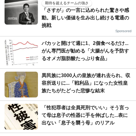
期待を超えるチームの強さ
「さすが」の一言に込められた驚きや感
動。新しい価値を生み出し続ける電通の
挑戦
Sponsored
パカッと開けて週に1、2個食べるだけ...
がん専門医が勧める「大腸がんを予防す
るオメガ脂肪酸たっぷり食品」
異民族に3000人の皇族が連れ去られ、収
容所送りに...「戦利品」になった女性皇
族たちがたどった悲惨な結末
「性犯罪者は全員死刑でいい」そう言っ
て母は息子の性器に手を伸ばした...表に
出ない「息子を襲う母」のリアル