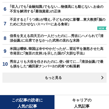
｢収入｣でも｢金融知識｣でもない…物価高にも動じない､お金の
不安を解消する｢最強資産｣の正体
不足すると｢うつ病｣が増え､子どものIQに影響…東大教授｢脳の
ために欠かせないスーパーにある食材｣
信長を支える四天王の一人だったのに…秀吉にハメられて｢清
須会議｣に出席できなかった武将の哀れな末路
米国は曖昧､韓国は冷ややかだったが…習近平を激怒させた高
市発言に｢無言の支持｣を示した国の｢大胆な手法｣
秀吉よりも大役を任されたのに､使い捨てに…｢清須会議｣で最
も損をした"織田家ナンバー2の武将"の転落劇
もっと見る
この記事の読者に
キャリアの
人気の記事
人気記事