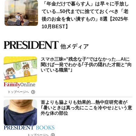
「年金だけで暮らす人」は早々に手放し
ている...50代までに捨てておくべき「老
後のお金を食い潰すもの」8選【2025年
10月BEST】
スマホ三昧="残念な子"ではなかった…AIに
聞けば一発でわかる｢子供の隠れた才能と"向
いている職業"｣
トップページへ
首よりも脇よりも効果的…熱中症研究者が
｢暑いときは真っ先にここを冷やせ｣という意
外な体の部位
トップページへ