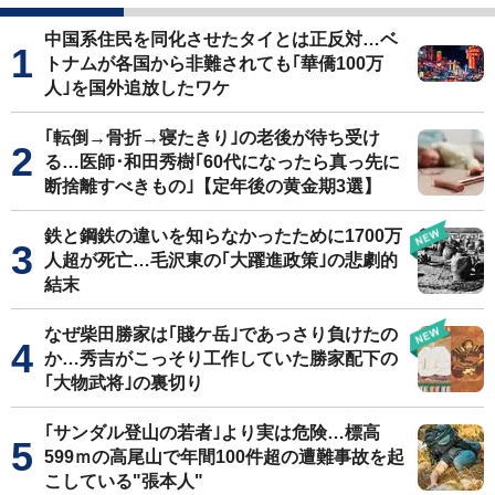
中国系住民を同化させたタイとは正反対…ベ
トナムが各国から非難されても｢華僑100万
人｣を国外追放したワケ
｢転倒→骨折→寝たきり｣の老後が待ち受け
る…医師･和田秀樹｢60代になったら真っ先に
断捨離すべきもの｣【定年後の黄金期3選】
鉄と鋼鉄の違いを知らなかったために1700万
人超が死亡…毛沢東の｢大躍進政策｣の悲劇的
結末
なぜ柴田勝家は｢賤ケ岳｣であっさり負けたの
か…秀吉がこっそり工作していた勝家配下の
｢大物武将｣の裏切り
｢サンダル登山の若者｣より実は危険…標高
599ｍの高尾山で年間100件超の遭難事故を起
こしている"張本人"