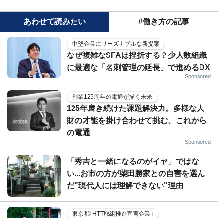
あわせて読みたい
#働き方の記事
中堅企業にリーズナブルな新提案
なぜ複雑なSFAは挫折する？少人数組織
に最適な「名刺管理の延長」で進めるDX
Sponsored
創業125周年の電通が描く未来
125年磨き続けた課題解決力。多様な人
財の才能を掛け合わせて挑む、これから
の電通
Sponsored
「秀吉と一緒になるのがイヤ」ではな
い...お市の方が柴田勝家との自害を選ん
だ"現代人には理解できない"理由
東京都｢HTT取組推進宣言企業｣