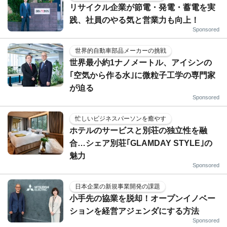
リサイクル企業が節電・発電・蓄電を実
践、社員のやる気と営業力も向上！
Sponsored
世界的自動車部品メーカーの挑戦
世界最小約1ナノメートル、アイシンの
｢空気から作る水｣に微粒子工学の専門家
が迫る
Sponsored
忙しいビジネスパーソンを癒やす
ホテルのサービスと別荘の独立性を融
合…シェア別荘｢GLAMDAY STYLE｣の
魅力
Sponsored
日本企業の新規事業開発の課題
小手先の協業を脱却！オープンイノベー
ションを経営アジェンダにする方法
Sponsored