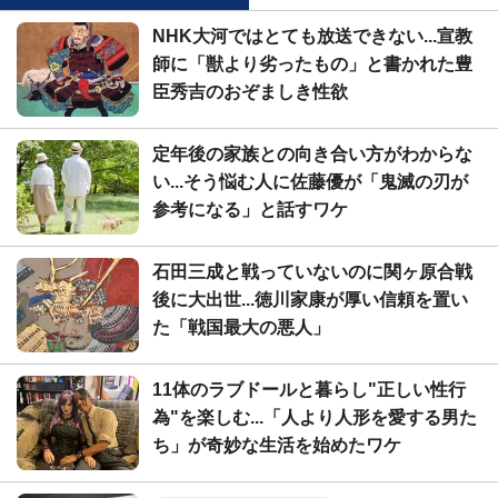
NHK大河ではとても放送できない...宣教
師に「獣より劣ったもの」と書かれた豊
臣秀吉のおぞましき性欲
定年後の家族との向き合い方がわからな
い...そう悩む人に佐藤優が「鬼滅の刃が
参考になる」と話すワケ
石田三成と戦っていないのに関ヶ原合戦
後に大出世...徳川家康が厚い信頼を置い
た「戦国最大の悪人」
11体のラブドールと暮らし"正しい性行
為"を楽しむ...「人より人形を愛する男た
ち」が奇妙な生活を始めたワケ