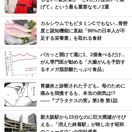
げて」という最も重要なモノ2選
カルシウムでもビタミンCでもない...骨密
度と認知機能に直結「98%の日本人が不
足する栄養素」を取れる食材
パカッと開けて週に1、2個食べるだけ...
がん専門医が勧める「大腸がんを予防す
るオメガ脂肪酸たっぷり食品」
胃腸炎と診断された子ども。母のために
痛みを我慢するも、本当の病気は!?
――『プラタナスの実』第1巻 第1話
新大阪駅から15分なのに巨大廃墟がそび
える...「消えた終着駅」が映し出す昭和
のニュータウンの栄枯盛衰