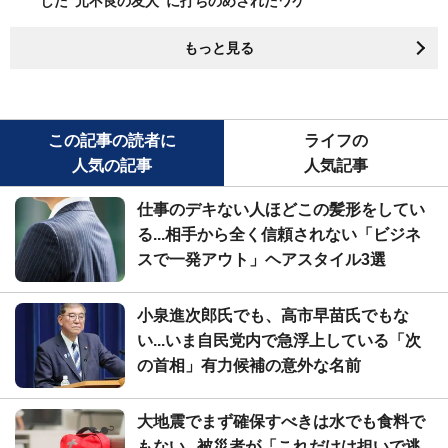
した"元不良の友人"に打ちのめされたワケ
もっと見る
この記事の読者に
ライフの
人気の記事
人気記事
仕事のデキない人ほどこの髪形をしてい
る...相手から全く信頼されない「ビジネ
スで一発アウト」ヘアスタイル3選
小泉進次郎氏でも、高市早苗氏でもな
い...いま自民党内で急浮上している「次
の首相」有力候補の意外な名前
大地震でまず確保すべきは水でも食料で
もない...被災者が「これだけは担いで逃