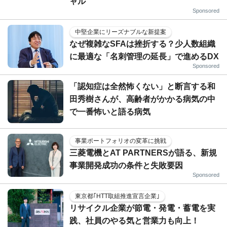
ャル
Sponsored
中堅企業にリーズナブルな新提案
なぜ複雑なSFAは挫折する？少人数組織
に最適な「名刺管理の延長」で進めるDX
Sponsored
「認知症は全然怖くない」と断言する和
田秀樹さんが、高齢者がかかる病気の中
で一番怖いと語る病気
事業ポートフォリオの変革に挑戦
三菱電機とAT PARTNERSが語る、新規
事業開発成功の条件と失敗要因
Sponsored
東京都｢HTT取組推進宣言企業｣
リサイクル企業が節電・発電・蓄電を実
践、社員のやる気と営業力も向上！