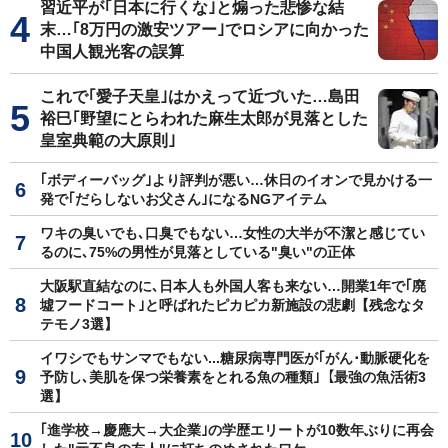
習近平が｢日本に行くな｣と煽った悲惨な結
末…｢8万円の激安ツアー｣でロシアに向かった
中国人観光客の誤算
これで｢愛子天皇｣はかえって近づいた…島田
裕巳｢野望にとらわれた麻生太郎が見落とした
皇室典範の大原則｣
｢ボディーバッグ｣より評判が悪い…休日のイオンで見かける一
発で｢だらしないお父さん｣になるNGアイテム
ワキの臭いでも､口臭でもない…女性の大半が不潔と感じてい
るのに､75%の男性が見落としている"臭い"の正体
大阪駅直結なのに､日本人も外国人客も来ない…開業1年で｢廃
墟フードコート｣と呼ばれたピカピカ新施設の悲劇【残念なタ
テモノ3選】
イワシでもサンマでもない...糖尿病専門医が｢がん･動脈硬化を
予防し､美肌を保つ栄養素をとれる魚の種類｣【最強の魚活術3
選】
｢進学校→慶應大→大企業｣の学歴エリートが10数年ぶりに再会