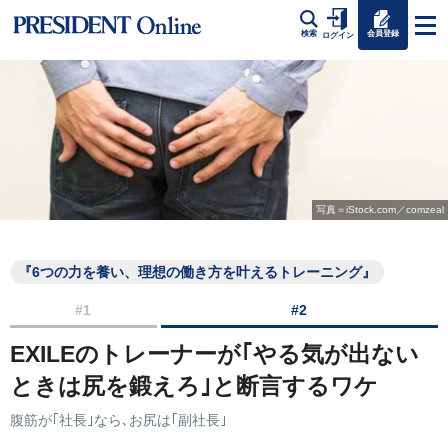
会員登録
検索
ログイン
写真＝iStock.com／comzeal
『6つの力を養い、理想の働き方を叶えるトレーニング』
#1
#2
EXILEのトレーナーが｢やる気が出ない
ときは尻を鍛えろ｣と断言するワケ
腹筋が｢社長｣なら､お尻は｢副社長｣