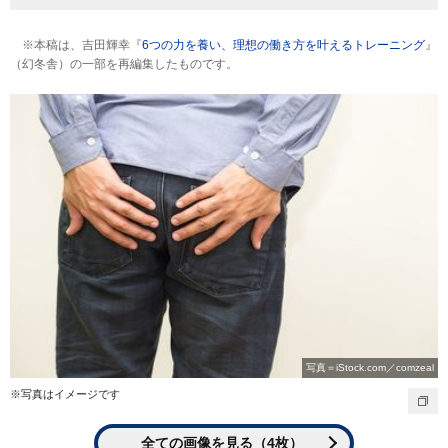
※本稿は、吉田輝幸『
6つの力を養い、理想の働き方を叶えるトレーニング
』
（幻冬舎）の一部を再編集したものです。
写真＝iStock.com／comzeal
※写真はイメージです
全ての画像を見る（4枚）