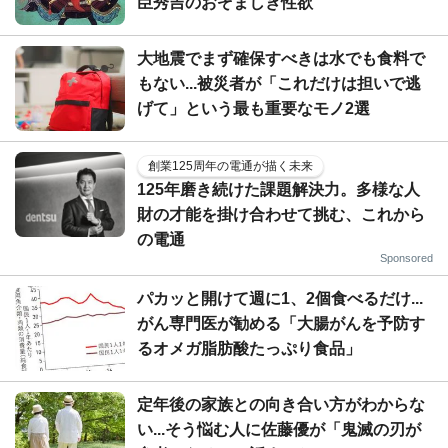
臣秀吉のおぞましき性欲
大地震でまず確保すべきは水でも食料で
もない...被災者が「これだけは担いで逃
げて」という最も重要なモノ2選
創業125周年の電通が描く未来
125年磨き続けた課題解決力。多様な人
財の才能を掛け合わせて挑む、これから
の電通
Sponsored
パカッと開けて週に1、2個食べるだけ...
がん専門医が勧める「大腸がんを予防す
るオメガ脂肪酸たっぷり食品」
定年後の家族との向き合い方がわからな
い...そう悩む人に佐藤優が「鬼滅の刃が