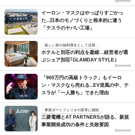
Sponsored
イーロン・マスクはやっぱりすごかっ
た...日本のモノづくりと根本的に違う
「テスラのヤバい工場」
新しい形の福利厚生として活用
ホテルと別荘の利点を凝縮…経営者が選
ぶシェア別荘｢GLAMDAY STYLE｣
Sponsored
「900万円の高級トラック」もイーロ
ン・マスクなら売れる...EV逆風の中、テ
スラが「一人勝ち」できた理由
事業ポートフォリオの変革に挑戦
三菱電機とAT PARTNERSが語る、新規
事業開発成功の条件と失敗要因
Sponsored