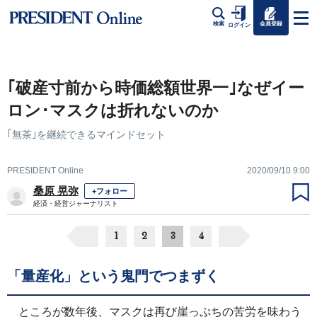
会員登録
検索
ログイン
｢破産寸前から時価総額世界一｣なぜイー
ロン･マスクは折れないのか
｢無茶｣を継続できるマインドセット
PRESIDENT Online
2020/09/10 9:00
桑原 晃弥
+フォロー
経済・経営ジャーナリスト
1
2
3
4
「量産化」という鬼門でつまずく
ところが数年後、マスクは再び崖っぷちの苦労を味わう