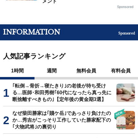
メント
Sponsored
INFORMATION
Sponsored
人気記事ランキング
1時間
週間
無料会員
有料会員
｢転倒→骨折→寝たきり｣の老後が待ち受け
る…医師･和田秀樹｢60代になったら真っ先に
断捨離すべきもの｣【定年後の黄金期3選】
なぜ柴田勝家は｢賤ケ岳｣であっさり負けたの
か…秀吉がこっそり工作していた勝家配下の
｢大物武将｣の裏切り