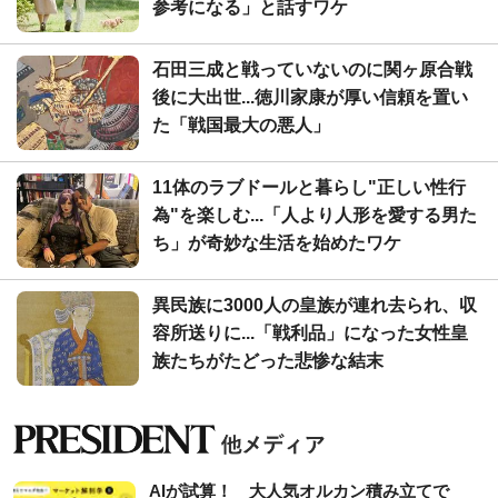
参考になる」と話すワケ
石田三成と戦っていないのに関ヶ原合戦
後に大出世...徳川家康が厚い信頼を置い
た「戦国最大の悪人」
11体のラブドールと暮らし"正しい性行
為"を楽しむ...「人より人形を愛する男た
ち」が奇妙な生活を始めたワケ
異民族に3000人の皇族が連れ去られ、収
容所送りに...「戦利品」になった女性皇
族たちがたどった悲惨な結末
AIが試算！ 大人気オルカン積み立てで