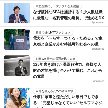
中堅企業にリーズナブルな新提案
なぜ複雑なSFAは挫折する？少人数組織
に最適な「名刺管理の延長」で進めるDX
Sponsored
官民で挑むHTTアクション
電力を「へらす・つくる・ためる」で東
京都と企業が歩む持続可能社会への道
Sponsored
創業125周年の電通が描く未来
125年磨き続けた課題解決力。多様な人
財の才能を掛け合わせて挑む、これから
の電通
Sponsored
自分を整えるための健康習慣
仕事に家事と慌ただしい毎日でもでき
る、“完璧じゃなくていい”セルフマネジ