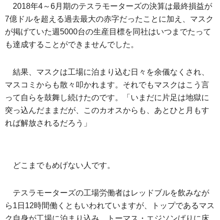
2018年4～6月期のテスラモーターズの決算は最終損益が
7億ドルを超える過去最大の赤字だったことに加え、マスク
が掲げていた週5000台の生産目標を同社はいつまでたって
も達成することができませんでした。
結果、マスクは工場に泊まり込む日々を余儀なくされ、
マスコミからも散々叩かれます。それでもマスクはこう言
って自らを鼓舞し続けたのです。「いまだに片足は地獄に
突っ込んだままだが、このカオスからも、あとひと月もす
れば解放されるだろう」
どこまでもめげない人です。
テスラモーターズの工場労働者はレッドブルを飲みなが
ら1日12時間働くともいわれていますが、トップであるマス
ク自身が工場に泊まり込み、トーマス・エジソンばりに床