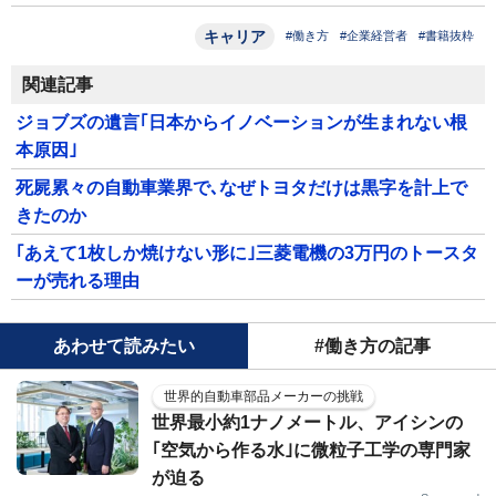
キャリア
#働き方
#企業経営者
#書籍抜粋
関連記事
ジョブズの遺言｢日本からイノベーションが生まれない根
本原因｣
死屍累々の自動車業界で､なぜトヨタだけは黒字を計上で
きたのか
｢あえて1枚しか焼けない形に｣三菱電機の3万円のトースタ
ーが売れる理由
あわせて読みたい
#働き方の記事
世界的自動車部品メーカーの挑戦
世界最小約1ナノメートル、アイシンの
｢空気から作る水｣に微粒子工学の専門家
が迫る