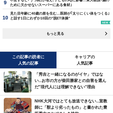
不足すると｢うつ病｣が増え､子どものIQに影響…東大教授｢脳の
ために欠かせないスーパーにある食材｣
見た目年齢に40歳の差を生む…医師が｢太りにくい体をつくる｣
と話す1日にわずか10回の"脱ET体操"
もっと見る
この記事の読者に
キャリアの
人気の記事
人気記事
「秀吉と一緒になるのがイヤ」ではな
い...お市の方が柴田勝家との自害を選ん
だ"現代人には理解できない"理由
NHK大河ではとても放送できない...宣教
師に「獣より劣ったもの」と書かれた豊