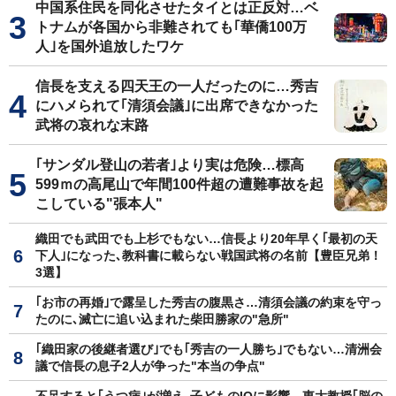
中国系住民を同化させたタイとは正反対…ベ
トナムが各国から非難されても｢華僑100万
人｣を国外追放したワケ
信長を支える四天王の一人だったのに…秀吉
にハメられて｢清須会議｣に出席できなかった
武将の哀れな末路
｢サンダル登山の若者｣より実は危険…標高
599ｍの高尾山で年間100件超の遭難事故を起
こしている"張本人"
織田でも武田でも上杉でもない…信長より20年早く｢最初の天
下人｣になった､教科書に載らない戦国武将の名前【豊臣兄弟！
3選】
｢お市の再婚｣で露呈した秀吉の腹黒さ…清須会議の約束を守っ
たのに､滅亡に追い込まれた柴田勝家の"急所"
｢織田家の後継者選び｣でも｢秀吉の一人勝ち｣でもない…清洲会
議で信長の息子2人が争った"本当の争点"