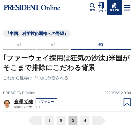
会員登録
検索
ログイン
『中国、科学技術覇権への野望』
#1
#2
#3
｢ファーウェイ採用は狂気の沙汰｣米国が
そこまで排除にこだわる背景
これから世界は｢2つ｣に分断される
PRESIDENT Online
2020/06/12 9:00
倉澤 治雄
+フォロー
科学ジャーナリスト
1
2
3
4