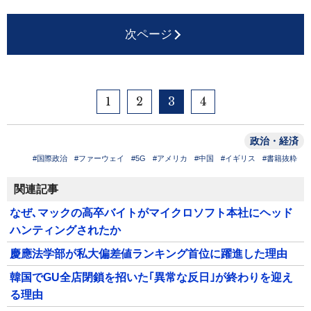
次ページ
1
2
3
4
政治・経済
#国際政治
#ファーウェイ
#5G
#アメリカ
#中国
#イギリス
#書籍抜粋
関連記事
なぜ､マックの高卒バイトがマイクロソフト本社にヘッド
ハンティングされたか
慶應法学部が私大偏差値ランキング首位に躍進した理由
韓国でGU全店閉鎖を招いた｢異常な反日｣が終わりを迎え
る理由