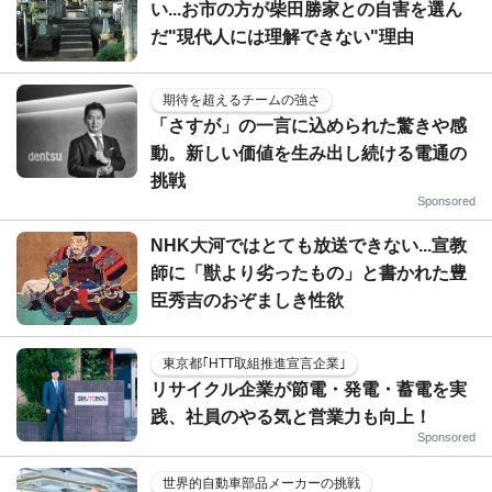
い...お市の方が柴田勝家との自害を選ん
だ"現代人には理解できない"理由
期待を超えるチームの強さ
「さすが」の一言に込められた驚きや感
動。新しい価値を生み出し続ける電通の
挑戦
Sponsored
NHK大河ではとても放送できない...宣教
師に「獣より劣ったもの」と書かれた豊
臣秀吉のおぞましき性欲
東京都｢HTT取組推進宣言企業｣
リサイクル企業が節電・発電・蓄電を実
践、社員のやる気と営業力も向上！
Sponsored
世界的自動車部品メーカーの挑戦