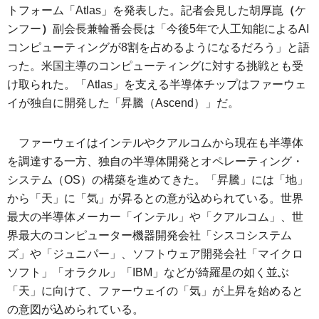
トフォーム「Atlas」を発表した。記者会見した胡厚崑
（
ケ
ンフー
）
副会長兼輪番会長は「今後5年で人工知能によるAI
コンピューティングが8割を占めるようになるだろう」と語
った。米国主導のコンピューティングに対する挑戦とも受
け取られた。「Atlas」を支える半導体チップはファーウェ
イが独自に開発した「昇騰（Ascend）」だ。
ファーウェイはインテルやクアルコムから現在も半導体
を調達する一方、独自の半導体開発とオペレーティング・
システム（OS）の構築を進めてきた。「昇騰」には「地」
から「天」に「気」が昇るとの意が込められている。世界
最大の半導体メーカー「インテル」や「クアルコム」、世
界最大のコンピューター機器開発会社「シスコシステム
ズ」や「ジュニパー」、ソフトウェア開発会社「マイクロ
ソフト」「オラクル」「IBM」などが綺羅星の如く並ぶ
「天」に向けて、ファーウェイの「気」が上昇を始めると
の意図が込められている。