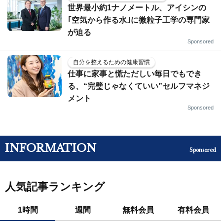
世界最小約1ナノメートル、アイシンの
｢空気から作る水｣に微粒子工学の専門家
が迫る
Sponsored
自分を整えるための健康習慣
仕事に家事と慌ただしい毎日でもでき
る、“完璧じゃなくていい”セルフマネジ
メント
Sponsored
INFORMATION
Sponsored
人気記事ランキング
1時間
週間
無料会員
有料会員