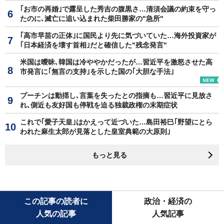
｢お市の再婚｣で露呈した秀吉の腹黒さ…清須会議の約束を守っ
たのに､滅亡に追い込まれた柴田勝家の"急所"
｢高市早苗の正体｣に国民より先に気づいていた…海外投資家が
｢日本経済を壊す首相｣だと確信した"残念発言"
米国は曖昧､韓国は冷ややかだったが…習近平を激怒させた高
市発言に｢無言の支持｣を示した国の｢大胆な手法｣
プーチンは動揺し､言葉を失ったとの指摘も…習近平に見放さ
れ､側近も友好国も停戦を迫る独裁政権の末期症状
これで｢愛子天皇｣はかえって近づいた…島田裕巳｢野望にとら
われた麻生太郎が見落とした皇室典範の大原則｣
もっと見る
この記事の読者に
政治・経済の
人気の記事
人気記事