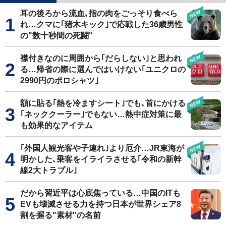
耳の後ろから流血､指の肉をごっそり食べら
れ…クマに｢猪木キック｣で応戦した36歳男性
の"数十秒間の死闘"
襟付きなのに周囲から｢だらしない｣と思われ
る…帰省の際に選んではいけない｢ユニクロの
2990円のポロシャツ｣
額に貼る｢熱を冷ますシート｣でも､首にかける
｢ネッククーラー｣でもない…熱中症対策に最
も効果的なアイテム
｢外国人観光客や子連れ｣より厄介…JR東海が
明かした､乗客をイライラさせる｢令和の新幹
線2大トラブル｣
だから習近平は心底焦っている…中国のITも
EVも壊滅させる力を持つ日本が世界シェア8
割を握る"素材"の名前