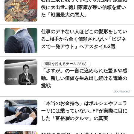
後に大出世...徳川家康が厚い信頼を置い
た「戦国最大の悪人」
仕事のデキない人ほどこの髪形をしてい
る...相手から全く信頼されない「ビジネ
スで一発アウト」ヘアスタイル3選
期待を超えるチームの強さ
「さすが」の一言に込められた驚きや感
動。新しい価値を生み出し続ける電通の
挑戦
Sponsored
「本当のお金持ち」はポルシェやフェラ
ーリには乗っていない...FPが実際に目に
した「富裕層のクルマ」の真実