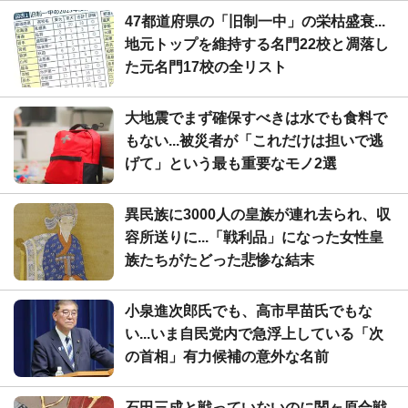
47都道府県の「旧制一中」の栄枯盛衰...
地元トップを維持する名門22校と凋落し
た元名門17校の全リスト
大地震でまず確保すべきは水でも食料で
もない...被災者が「これだけは担いで逃
げて」という最も重要なモノ2選
異民族に3000人の皇族が連れ去られ、収
容所送りに...「戦利品」になった女性皇
族たちがたどった悲惨な結末
小泉進次郎氏でも、高市早苗氏でもな
い...いま自民党内で急浮上している「次
の首相」有力候補の意外な名前
石田三成と戦っていないのに関ヶ原合戦