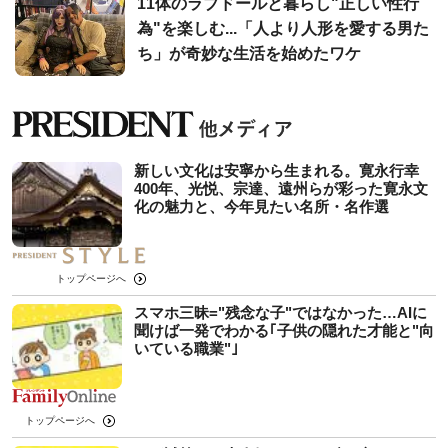
11体のラブドールと暮らし"正しい性行
為"を楽しむ...「人より人形を愛する男た
ち」が奇妙な生活を始めたワケ
新しい文化は安寧から生まれる。寛永行幸
400年、光悦、宗達、遠州らが彩った寛永文
化の魅力と、今年見たい名所・名作選
トップページへ
スマホ三昧="残念な子"ではなかった…AIに
聞けば一発でわかる｢子供の隠れた才能と"向
いている職業"｣
トップページへ