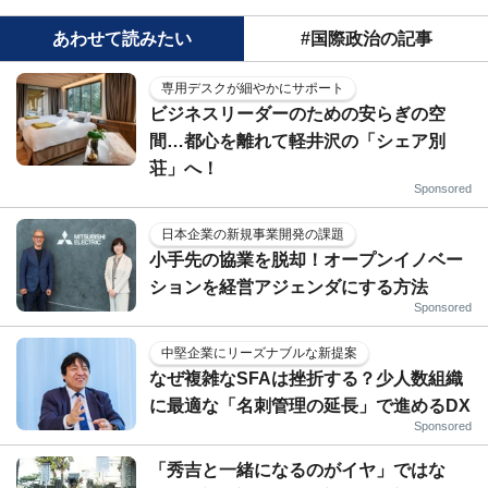
あわせて読みたい
#国際政治の記事
専用デスクが細やかにサポート
ビジネスリーダーのための安らぎの空
間…都心を離れて軽井沢の「シェア別
荘」へ！
Sponsored
日本企業の新規事業開発の課題
小手先の協業を脱却！オープンイノベー
ションを経営アジェンダにする方法
Sponsored
中堅企業にリーズナブルな新提案
なぜ複雑なSFAは挫折する？少人数組織
に最適な「名刺管理の延長」で進めるDX
Sponsored
「秀吉と一緒になるのがイヤ」ではな