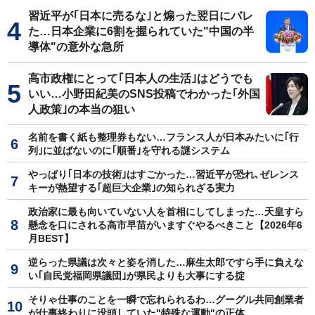
習近平が｢日本に売るな｣と煽った翌日にバレ
た…日本企業に6割を握られていた"中国の半
導体"の意外な急所
高市政権にとって｢日本人の生活｣はどうでも
いい…小野田紀美のSNS投稿でわかった｢外国
人政策｣の本当の狙い
名前を書く紙も整理券もない…フランス人が日本みたいに｢行
列｣に並ばないのに｢順番｣を守れる謎システム
やっぱり｢日本の技術｣はすごかった…習近平が恐れ､ゼレンス
キーが熱望する｢超巨大企業｣の知られざる実力
政治家に最も向いていない人を首相にしてしまった…天皇すら
懸念を口にされる高市早苗がいますぐやるべきこと【2026年6
月BEST】
逆らった県議は次々と姿を消した…麻生太郎ですら手に負えな
い｢自民党福岡県議団｣が県民よりも大事にする掟
そりゃ仕事のことを一瞬で忘れられるわ…グーグル共同創業者
が仕事終わりに没頭していた"特殊な運動"の正体