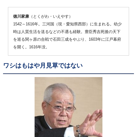
徳川家康
（とくがわ・いえやす）
1542～1616年。三河国（現・愛知県西部）に生まれる。幼少
時は人質生活を送るなどの不遇も経験。豊臣秀吉死後の天下
を巡る関ヶ原の合戦で石田三成をやぶり、1603年に江戸幕府
を開く。1616年没。
ワシはもはや月見草ではない