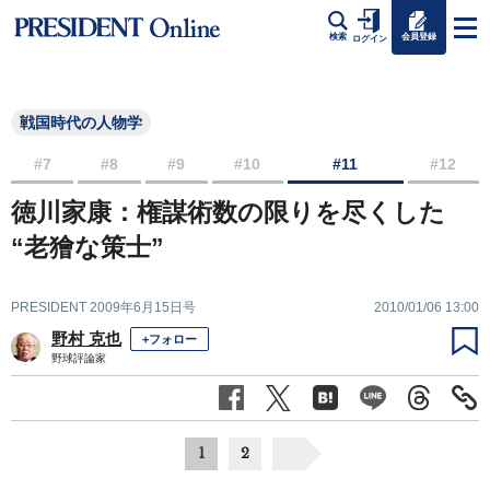
会員登録
検索
ログイン
戦国時代の人物学
#7
#8
#9
#10
#11
#12
徳川家康：権謀術数の限りを尽くした
“老獪な策士”
PRESIDENT 2009年6月15日号
2010/01/06 13:00
野村 克也
+フォロー
野球評論家
1
2