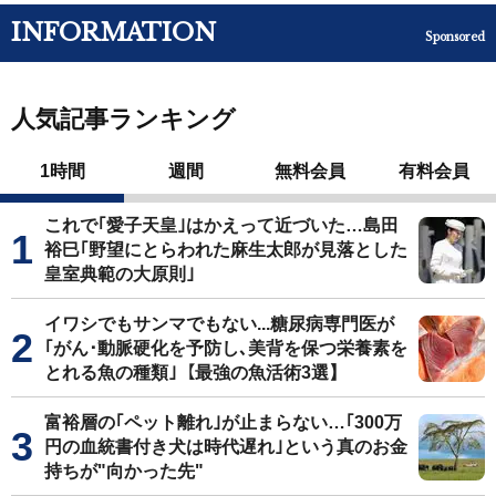
INFORMATION
Sponsored
人気記事ランキング
1時間
週間
無料会員
有料会員
これで｢愛子天皇｣はかえって近づいた…島田
裕巳｢野望にとらわれた麻生太郎が見落とした
皇室典範の大原則｣
イワシでもサンマでもない...糖尿病専門医が
｢がん･動脈硬化を予防し､美背を保つ栄養素を
とれる魚の種類｣【最強の魚活術3選】
富裕層の｢ペット離れ｣が止まらない…｢300万
円の血統書付き犬は時代遅れ｣という真のお金
持ちが"向かった先"