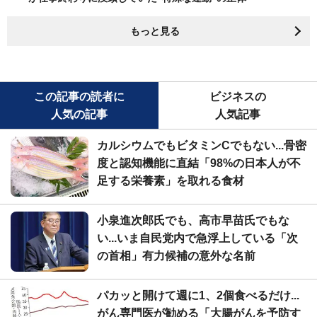
もっと見る
この記事の読者に
ビジネスの
人気の記事
人気記事
カルシウムでもビタミンCでもない...骨密
度と認知機能に直結「98%の日本人が不
足する栄養素」を取れる食材
小泉進次郎氏でも、高市早苗氏でもな
い...いま自民党内で急浮上している「次
の首相」有力候補の意外な名前
パカッと開けて週に1、2個食べるだけ...
がん専門医が勧める「大腸がんを予防す