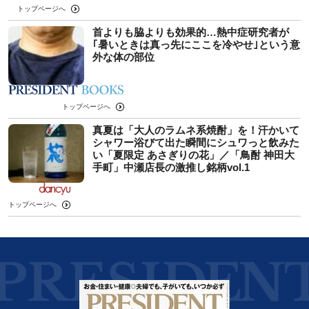
トップページへ
首よりも脇よりも効果的…熱中症研究者が
｢暑いときは真っ先にここを冷やせ｣という意
外な体の部位
トップページへ
真夏は「大人のラムネ系焼酎」を！汗かいて
シャワー浴びて出た瞬間にシュワっと飲みた
い「夏限定 あさぎりの花」／「鳥酎 神田大
手町」中瀬店長の激推し銘柄vol.1
トップページへ