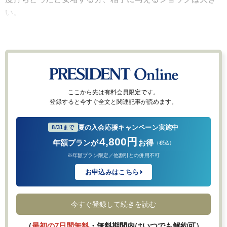
い。
ここから先は有料会員限定です。
登録すると今すぐ全文と関連記事が読めます。
夏の入会応援キャンペーン実施中
8/31まで
4,800円
年額プランが
お得
（税込）
※年額プラン限定／他割引との併用不可
お申込みはこちら
今すぐ登録して続きを読む
（
最初の7日間無料
・無料期間内はいつでも解約可）