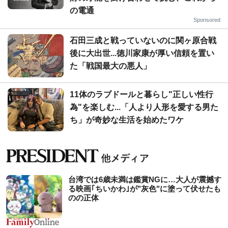
の電通
Sponsored
石田三成と戦っていないのに関ヶ原合戦
後に大出世...徳川家康が厚い信頼を置い
た「戦国最大の悪人」
11体のラブドールと暮らし"正しい性行
為"を楽しむ...「人より人形を愛する男た
ち」が奇妙な生活を始めたワケ
台湾では6歳未満は鑑賞NGに…大人が震撼す
る映画｢ちいかわ｣が"灰色"に塗って伏せたも
のの正体