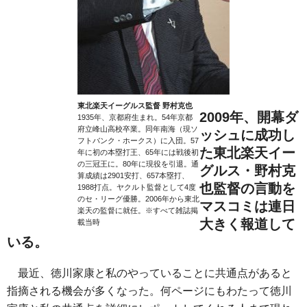
東北楽天イーグルス監督 野村克也
2009年、開幕ダ
1935年、京都府生まれ。54年京都
府立峰山高校卒業。同年南海（現ソ
ッシュに成功し
フトバンク・ホークス）に入団。57
た東北楽天イー
年に初の本塁打王、65年には戦後初
の三冠王に。80年に現役を引退。通
グルス・野村克
算成績は2901安打、657本塁打、
也監督の言動を
1988打点。ヤクルト監督として4度
のセ・リーグ優勝。2006年から東北
マスコミは連日
楽天の監督に就任。※すべて雑誌掲
大きく報道して
載当時
いる。
最近、徳川家康と私のやっていることに共通点があると
指摘される機会が多くなった。何ページにもわたって徳川