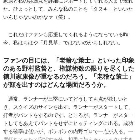
家康と私の共通点を詳細にレポートしてくれる人まで現れ
た。ひょっとして、みんな私のことを「タヌキ」といいた
いんじゃないのかなァ（笑）。
これだけファンも応援してくれるようになっている昨
今、私はもはや「月見草」ではないのかもしれない。
ファンの目には、「老獪な策士」といった印象
のある野村監督と、権謀術数の限りを尽くした
徳川家康像が重なるのだろう。「老獪な策士」
が顔を出すのはどんな場面だろうか。
通常、ランナーが三塁にいてどうしても点が欲しいと
き、スクイズのサインを出す。ランナーがスタートして、
打者がバントをするのです。ところが、ランナーがスター
トしてもあえてバントをせずにヒッティングに出る。成功
する確率は低いが、ボテボテの内野ゴロで一点が入る。一
度打ちとったと安堵する分、相手に与えるショックは大き