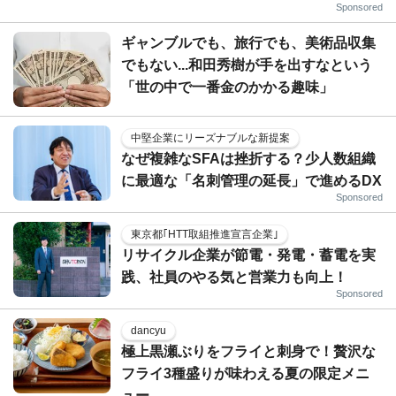
Sponsored
ギャンブルでも、旅行でも、美術品収集
でもない...和田秀樹が手を出すなという
「世の中で一番金のかかる趣味」
中堅企業にリーズナブルな新提案
なぜ複雑なSFAは挫折する？少人数組織
に最適な「名刺管理の延長」で進めるDX
Sponsored
東京都｢HTT取組推進宣言企業｣
リサイクル企業が節電・発電・蓄電を実
践、社員のやる気と営業力も向上！
Sponsored
dancyu
極上黒瀬ぶりをフライと刺身で！贅沢な
フライ3種盛りが味わえる夏の限定メニ
ュー