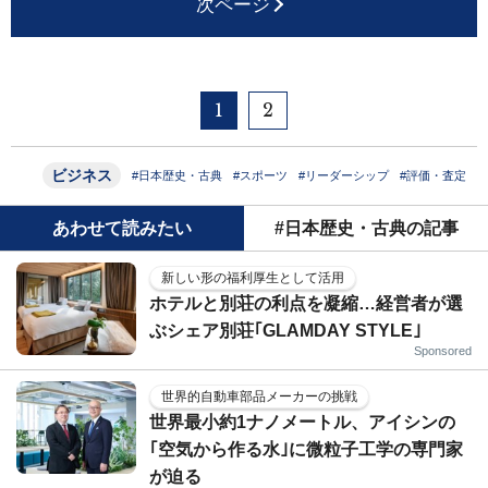
次ページ
1
2
ビジネス
#日本歴史・古典
#スポーツ
#リーダーシップ
#評価・査定
あわせて読みたい
#日本歴史・古典の記事
新しい形の福利厚生として活用
ホテルと別荘の利点を凝縮…経営者が選
ぶシェア別荘｢GLAMDAY STYLE｣
Sponsored
世界的自動車部品メーカーの挑戦
世界最小約1ナノメートル、アイシンの
｢空気から作る水｣に微粒子工学の専門家
が迫る