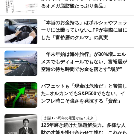
るオメガ脂肪酸たっぷり食品」
「本当のお金持ち」はポルシェやフェラ
ーリには乗っていない...FPが実際に目に
した「富裕層のクルマ」の真実
「年末年始は海外旅行」が30%増...エル
メスでもディオールでもない、富裕層が
空港の待ち時間でお金を落とす"場所"
バフェットも「現金は危険だ」と警告し
た...オルカンでもS&P500でもない、イ
ンフレ時こそ強さを発揮する「資産」
創業125周年の電通が描く未来
125年磨き続けた課題解決力。多様な人
財の才能を掛け合わせて挑む、これから