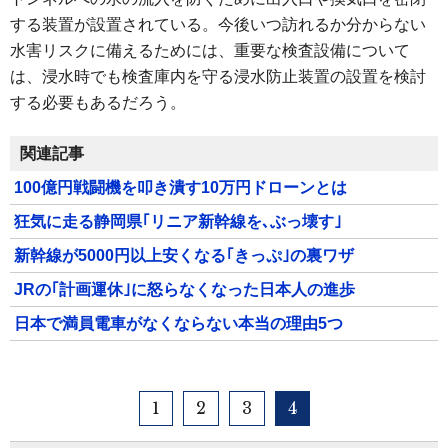
する装置が設置されている。今後いつ訪れるか分からない
水害リスクに備えるためには、重要な検査設備について
は、浸水時でも検査庫内を守る浸水防止装置の設置を検討
する必要もあるだろう。
関連記事
100億円戦闘機を叩き潰す10万円ドローンとは
狂気に走る静岡県｢リニア新幹線を､ぶっ壊す｣
新幹線が5000円以上安くなる｢きっぷ｣の裏ワザ
JRの｢計画運休｣に怒らなくなった日本人の進歩
日本で満員電車がなくならない本当の理由5つ
1
2
3
4