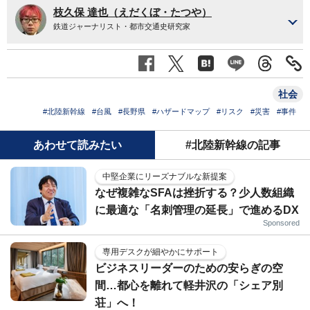
枝久保 達也（えだくぼ・たつや）
鉄道ジャーナリスト・都市交通史研究家
社会
#北陸新幹線
#台風
#長野県
#ハザードマップ
#リスク
#災害
#事件
あわせて読みたい
#北陸新幹線の記事
中堅企業にリーズナブルな新提案
なぜ複雑なSFAは挫折する？少人数組織
に最適な「名刺管理の延長」で進めるDX
Sponsored
専用デスクが細やかにサポート
ビジネスリーダーのための安らぎの空
間…都心を離れて軽井沢の「シェア別
荘」へ！