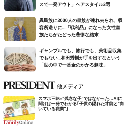
スで一発アウト」ヘアスタイル3選
異民族に3000人の皇族が連れ去られ、収
容所送りに...「戦利品」になった女性皇
族たちがたどった悲惨な結末
ギャンブルでも、旅行でも、美術品収集
でもない...和田秀樹が手を出すなという
「世の中で一番金のかかる趣味」
スマホ三昧="残念な子"ではなかった…AIに
聞けば一発でわかる｢子供の隠れた才能と"向
いている職業"｣