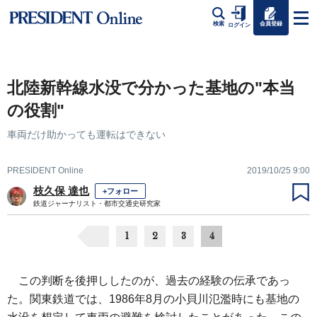
会員登録
検索
ログイン
北陸新幹線水没で分かった基地の"本当
の役割"
車両だけ助かっても運転はできない
PRESIDENT Online
2019/10/25 9:00
枝久保 達也
+フォロー
鉄道ジャーナリスト・都市交通史研究家
1
2
3
4
この判断を後押ししたのが、過去の経験の伝承であっ
た。関東鉄道では、1986年8月の小貝川氾濫時にも基地の