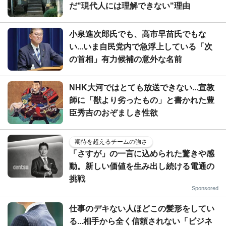
だ"現代人には理解できない"理由
小泉進次郎氏でも、高市早苗氏でもな
い...いま自民党内で急浮上している「次
の首相」有力候補の意外な名前
NHK大河ではとても放送できない...宣教
師に「獣より劣ったもの」と書かれた豊
臣秀吉のおぞましき性欲
期待を超えるチームの強さ
「さすが」の一言に込められた驚きや感
動。新しい価値を生み出し続ける電通の
挑戦
Sponsored
仕事のデキない人ほどこの髪形をしてい
る...相手から全く信頼されない「ビジネ