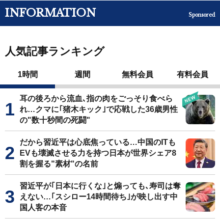
INFORMATION
Sponsored
人気記事ランキング
1時間
週間
無料会員
有料会員
耳の後ろから流血､指の肉をごっそり食べら
れ…クマに｢猪木キック｣で応戦した36歳男性
の"数十秒間の死闘"
だから習近平は心底焦っている…中国のITも
EVも壊滅させる力を持つ日本が世界シェア8
割を握る"素材"の名前
習近平が｢日本に行くな｣と煽っても､寿司は奪
えない…｢スシロー14時間待ち｣が映し出す中
国人客の本音