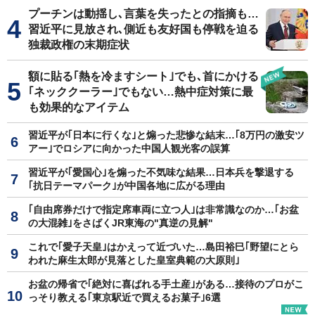
プーチンは動揺し､言葉を失ったとの指摘も…
習近平に見放され､側近も友好国も停戦を迫る
独裁政権の末期症状
額に貼る｢熱を冷ますシート｣でも､首にかける
｢ネッククーラー｣でもない…熱中症対策に最
も効果的なアイテム
習近平が｢日本に行くな｣と煽った悲惨な結末…｢8万円の激安ツ
アー｣でロシアに向かった中国人観光客の誤算
習近平が｢愛国心｣を煽った不気味な結果…日本兵を撃退する
｢抗日テーマパーク｣が中国各地に広がる理由
｢自由席券だけで指定席車両に立つ人｣は非常識なのか…｢お盆
の大混雑｣をさばくJR東海の"真逆の見解"
これで｢愛子天皇｣はかえって近づいた…島田裕巳｢野望にとら
われた麻生太郎が見落とした皇室典範の大原則｣
お盆の帰省で｢絶対に喜ばれる手土産｣がある…接待のプロがこ
っそり教える｢東京駅近で買えるお菓子｣6選