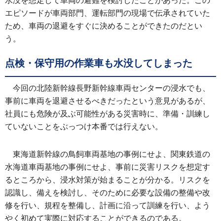
水没を想定して車両の避難を検討したことがあった。この
エピソードが車両部門、運転部門の現場で伝承されていた
ため、車両の退避をすぐに決めることができたのだとい
う。
点検・保守用の作業車も水没してしまった
今回の北陸新幹線長野新幹線車両センターの浸水でも、
事前に車両を退避させるべきだったという意見があるが、
社員にも危険が及ぶ可能性がある災害時に、準備・訓練し
ていないことをぶっつけ本番では行えない。
東海道新幹線の鳥飼車両基地の事例にせよ、関東鉄道の
水海道車両基地の事例にせよ、事前に災害リスクを想定す
るところから、浸水対策が始まることが分かる。リスクを
認識し、備えを検討し、そのために必要な設備の整備や改
修を行い、規程を整備し、計画に沿って訓練を行い、よう
やく初めて実際に対応することができるのである。