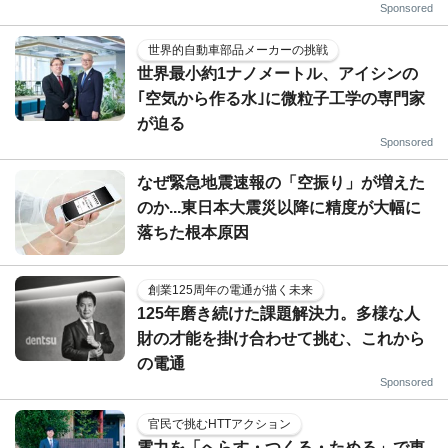
Sponsored
世界的自動車部品メーカーの挑戦
世界最小約1ナノメートル、アイシンの
｢空気から作る水｣に微粒子工学の専門家
が迫る
Sponsored
なぜ緊急地震速報の「空振り」が増えた
のか...東日本大震災以降に精度が大幅に
落ちた根本原因
創業125周年の電通が描く未来
125年磨き続けた課題解決力。多様な人
財の才能を掛け合わせて挑む、これから
の電通
Sponsored
官民で挑むHTTアクション
電力を「へらす・つくる・ためる」で東