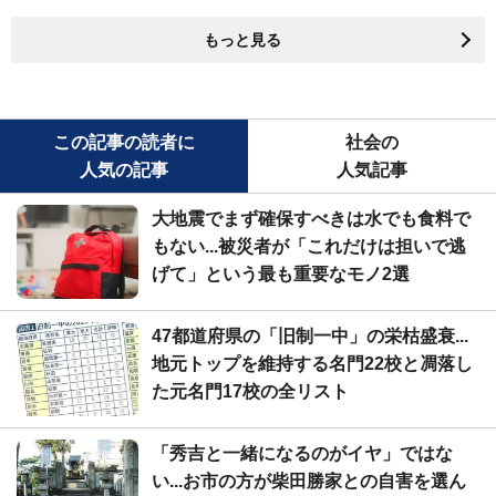
もっと見る
この記事の読者に
社会の
人気の記事
人気記事
大地震でまず確保すべきは水でも食料で
もない...被災者が「これだけは担いで逃
げて」という最も重要なモノ2選
47都道府県の「旧制一中」の栄枯盛衰...
地元トップを維持する名門22校と凋落し
た元名門17校の全リスト
「秀吉と一緒になるのがイヤ」ではな
い...お市の方が柴田勝家との自害を選ん