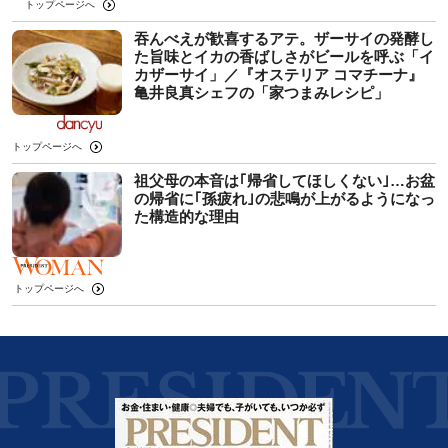
トップページへ
吞んべえが歓喜するアテ。ザーサイの発酵し
た旨味とイカの香ばしさがビールを呼ぶ「イ
カザーサイ」／『オステリア コマチーナ』
⻲井良真シェフの「家つまみレシピ」
トップページへ
祖父母の本音は｢帰省してほしくない｣…お盆
の帰省に｢孫疲れ｣の悲鳴が上がるようになっ
た構造的な理由
トップページへ