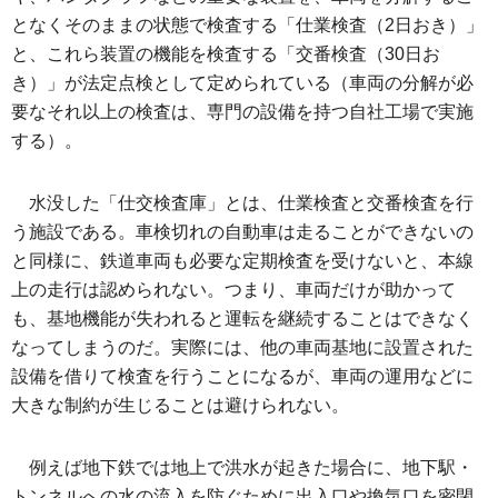
となくそのままの状態で検査する「仕業検査（2日おき）」
と、これら装置の機能を検査する「交番検査（30日お
き）」が法定点検として定められている（車両の分解が必
要なそれ以上の検査は、専門の設備を持つ自社工場で実施
する）。
水没した「仕交検査庫」とは、仕業検査と交番検査を行
う施設である。車検切れの自動車は走ることができないの
と同様に、鉄道車両も必要な定期検査を受けないと、本線
上の走行は認められない。つまり、車両だけが助かって
も、基地機能が失われると運転を継続することはできなく
なってしまうのだ。実際には、他の車両基地に設置された
設備を借りて検査を行うことになるが、車両の運用などに
大きな制約が生じることは避けられない。
例えば地下鉄では地上で洪水が起きた場合に、地下駅・
トンネルへの水の流入を防ぐために出入口や換気口を密閉