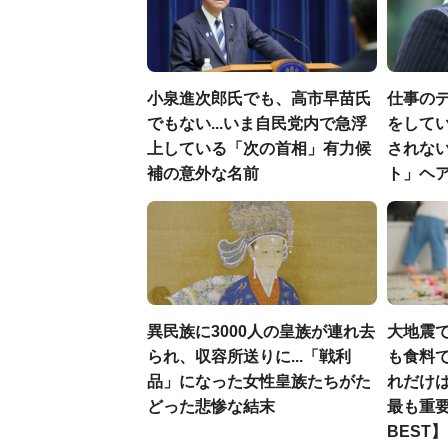
小泉進次郎氏でも、高市早苗氏
仕事の
でもない...いま自民党内で急浮
をしてい
上している「次の首相」有力候
されな
補の意外な名前
ト」ヘ
異民族に3000人の皇族が連れ去
大地震
られ、収容所送りに...「戦利
も食料で
品」になった女性皇族たちがた
れだけ
どった悲惨な結末
最も重要
BEST】