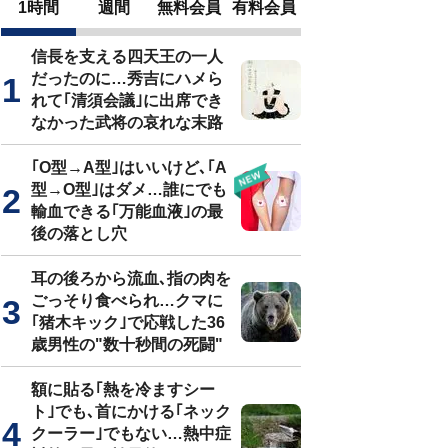
1時間
週間
無料会員
有料会員
信長を支える四天王の一人
だったのに…秀吉にハメら
れて｢清須会議｣に出席でき
なかった武将の哀れな末路
｢O型→A型｣はいいけど､｢A
型→O型｣はダメ…誰にでも
輸血できる｢万能血液｣の最
後の落とし穴
耳の後ろから流血､指の肉を
ごっそり食べられ…クマに
｢猪木キック｣で応戦した36
歳男性の"数十秒間の死闘"
額に貼る｢熱を冷ますシー
ト｣でも､首にかける｢ネック
クーラー｣でもない…熱中症