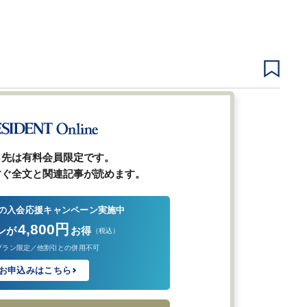
3
4
5
9
…
次ページ
ら先は有料会員限定です。
すぐ全文と関連記事が読めます。
の入会応援キャンペーン実施中
4,800円
ンが
お得
（税込）
プラン限定／他割引との併用不可
お申込みはこちら