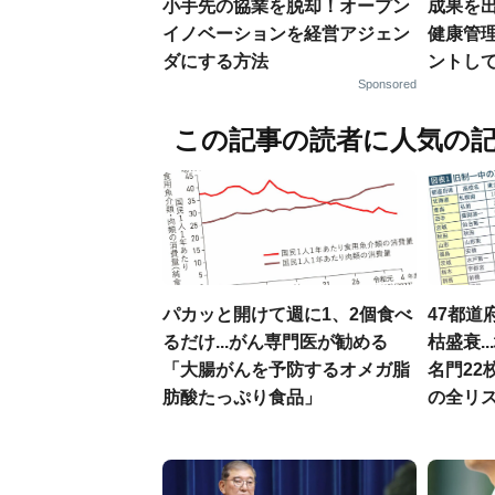
小手先の協業を脱却！オープン
成果を
イノベーションを経営アジェン
健康管
ダにする方法
ントし
Sponsored
この記事の読者に人気の
パカッと開けて週に1、2個食べ
47都道
るだけ...がん専門医が勧める
枯盛衰.
「大腸がんを予防するオメガ脂
名門22
肪酸たっぷり食品」
の全リ