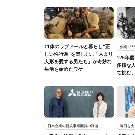
11体のラブドールと暮らし"正
創業12
しい性行為"を楽しむ...「人より
125年
人形を愛する男たち」が奇妙な
多様な
生活を始めたワケ
て挑む
日本企業の新規事業開発の課題
毎日を支