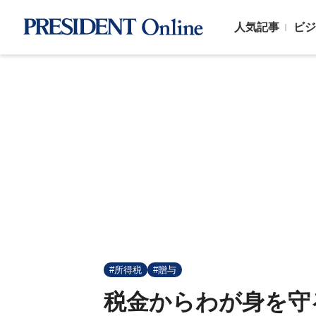
人気記事
ビジ
#所得税
#贈与
税金からわが身を守