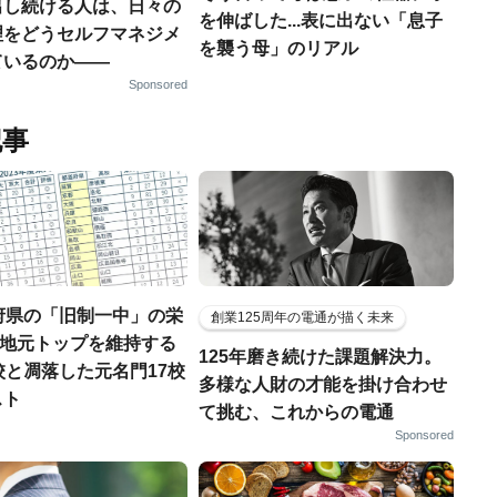
出し続ける人は、日々の
を伸ばした...表に出ない「息子
理をどうセルフマネジメ
を襲う母」のリアル
ているのか——
Sponsored
記事
府県の「旧制一中」の栄
創業125周年の電通が描く未来
..地元トップを維持する
125年磨き続けた課題解決力。
校と凋落した元名門17校
多様な人財の才能を掛け合わせ
スト
て挑む、これからの電通
Sponsored