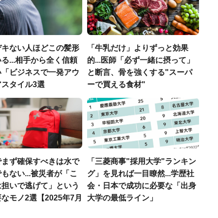
デキない人ほどこの髪形
「牛乳だけ」よりずっと効果
る...相手から全く信頼
的...医師「必ず一緒に摂って」
い「ビジネスで一発アウ
と断言、骨を強くする"スーパ
アスタイル3選
ーで買える食材"
でまず確保すべきは水で
「三菱商事"採用大学"ランキン
もない...被災者が「こ
グ」を見れば一目瞭然...学歴社
は担いで逃げて」という
会・日本で成功に必要な「出身
なモノ2選【2025年7月
大学の最低ライン」