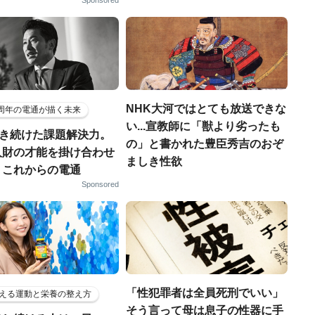
Sponsored
NHK大河ではとても放送できな
5周年の電通が描く未来
い...宣教師に「獣より劣ったも
磨き続けた課題解決力。
の」と書かれた豊臣秀吉のおぞ
人財の才能を掛け合わせ
ましき性欲
、これからの電通
Sponsored
「性犯罪者は全員死刑でいい」
える運動と栄養の整え方
そう言って母は息子の性器に手