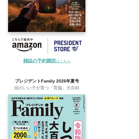
雑誌の予約購読
はこちら
プレジデントFamily 2026年夏号
頭のいい子が育つ「育脳」大百科