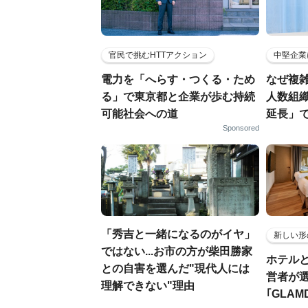
官民で挑むHTTアクション
中堅企業
電力を「へらす・つくる・ため
なぜ複雑
る」で東京都と企業が歩む持続
人数組
可能社会への道
延長」で
Sponsored
「秀吉と一緒になるのがイヤ」
新しい形
ではない...お市の方が柴田勝家
ホテル
との自害を選んだ"現代人には
営者が
理解できない"理由
｢GLAM