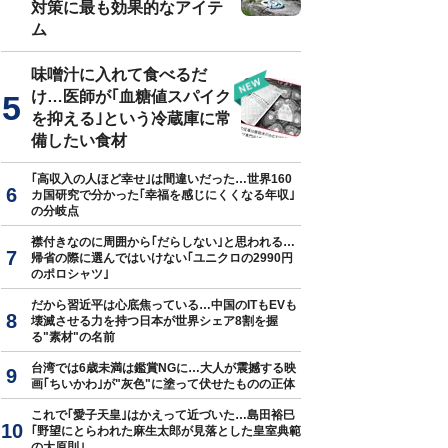
対策に最も効果的なアイテ
ム
味噌汁に入れて食べるだ
け…医師が｢血糖値スパイク
を抑える｣という冷蔵庫に常
備したい食材
｢高収入の人ほど幸せ｣は間違いだった…世界160
カ国研究で分かった｢幸福を感じにくくなる年収｣
の分岐点
襟付きなのに周囲から｢だらしない｣と思われる…
帰省の際に選んではいけない｢ユニクロの2990円
のポロシャツ｣
だから習近平は心底焦っている…中国のITもEVも
壊滅させる力を持つ日本が世界シェア8割を握
る"素材"の名前
台湾では6歳未満は鑑賞NGに…大人が震撼する映
画｢ちいかわ｣が"灰色"に塗って伏せたものの正体
これで｢愛子天皇｣はかえって近づいた…島田裕巳
｢野望にとらわれた麻生太郎が見落とした皇室典範
の大原則｣