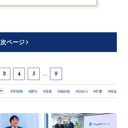
次ページ
3
4
5
9
…
ー
#所得税
#贈与
#資産
#相続税
#iDeCo
#貯蓄
#税金