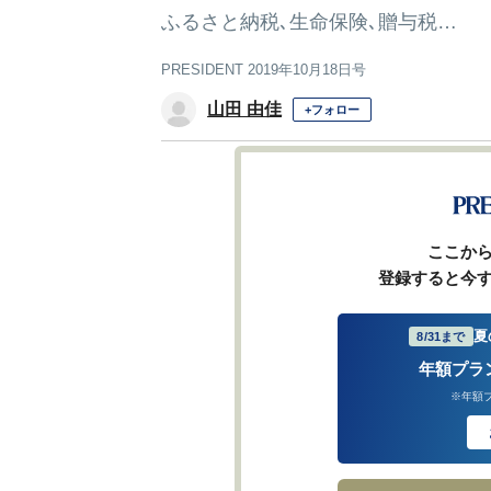
ふるさと納税､生命保険､贈与税…
PRESIDENT 2019年10月18日号
山田 由佳
+フォロー
1
2
前ページ
ここか
登録すると今
夏
8/31まで
年額プラ
※年額