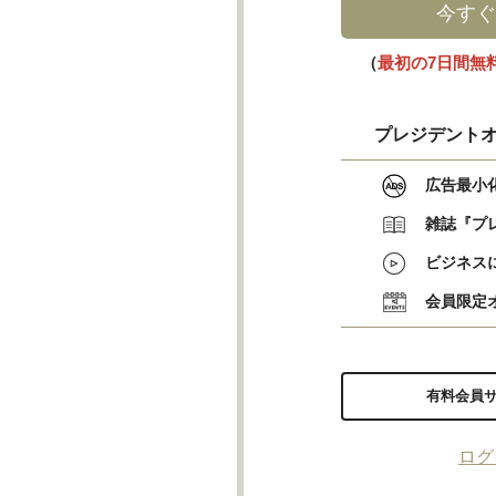
今すぐ
（
最初の7日間無
プレジデントオ
広告最小
雑誌『プ
ビジネス
会員限定
有料会員
ログ