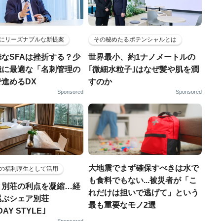
にリーズナブルな新提案
その秘めたるポテンシャルとは
なSFAは挫折する？少
世界最小、約1ナノメートルの
織に最適な「名刺管理の
｢微細水粒子｣はなぜ髪や肌を潤
進めるDX
すのか
Sponsored
Sponsored
大地震でまず確保すべきは水で
の福利厚生として活用
も食料でもない...被災者が「こ
と別荘の利点を凝縮…経
れだけは担いで逃げて」という
選ぶシェア別荘
最も重要なモノ2選
DAY STYLE｣