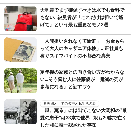
大地震でまず確保すべきは水でも食料で
もない...被災者が「これだけは担いで逃
げて」という最も重要なモノ2選
「人間扱いされなくて新鮮」「お金もら
って大人のキッザニア体験」...正社員も
稼ぐスキマバイトの不都合な真実
定年後の家族との向き合い方がわからな
い...そう悩む人に佐藤優が「鬼滅の刃が
参考になる」と話すワケ
看護婦としての名声と私生活の影
「風、薫る」には出てこない大関和の"最
愛の息子"は33歳で他界...娘も20歳で亡く
した和に唯一残された存在