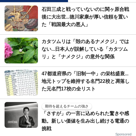
石田三成と戦っていないのに関ヶ原合戦
後に大出世...徳川家康が厚い信頼を置い
た「戦国最大の悪人」
カタツムリは「殻のあるナメクジ」では
ない...日本人が誤解している「カタツム
リ」と「ナメクジ」の意外な関係
47都道府県の「旧制一中」の栄枯盛衰...
地元トップを維持する名門22校と凋落し
た元名門17校の全リスト
期待を超えるチームの強さ
「さすが」の一言に込められた驚きや感
動。新しい価値を生み出し続ける電通の
挑戦
Sponsored