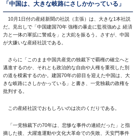
「中国は、大きな岐路にさしかかっている」
10月1日付の産経新聞の社説（主張）は、大きな1本社説
だ。見出しで「中国建国70年 強権の暴走に監視強めよ 経済
力と一体の軍拡に警戒を」と大鉈を振るう。さすが、中国
が大嫌いな産経社説である。
さらに「このまま中国共産党の独裁下で覇権の確立へと
邁進するのか、それとも政治的な自由や人権を重視した別
の道を模索するのか。建国70年の節目を迎えた中国は、大
きな岐路にさしかかっている」と書き、一党独裁の政権を
批判する。
この産経社説でおもしろいのは次のくだりである。
「一党独裁下の70年は、悲惨な事件の連続だった」と指
摘した後、大躍進運動や文化大革命での失敗、天安門事件