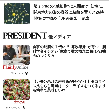
脳ミソ0gの"単細胞"に人間凌ぐ"知性"...
関東地方の形の容器に粘菌を置くと26時
間後に本物の「JR路線図」完成
食事の配膳の手伝いで｢算数感覚｣が育つ…脳
科学者イチオシ｢家庭で数の概念に触れる｣機
会のつくり方
トップページへ
【レモン果汁の寿司飯が軽やか！】タコライ
ス風ちらし寿司は、タコライスをつくるより
も簡単で美味しい!?
トップページへ