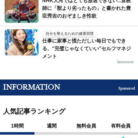
NHK大河ではとても放送できない...宣教
師に「獣より劣ったもの」と書かれた豊
臣秀吉のおぞましき性欲
自分を整えるための健康習慣
仕事に家事と慌ただしい毎日でもでき
る、“完璧じゃなくていい”セルフマネジ
メント
Sponsored
INFORMATION
Sponsored
人気記事ランキング
1時間
週間
無料会員
有料会員