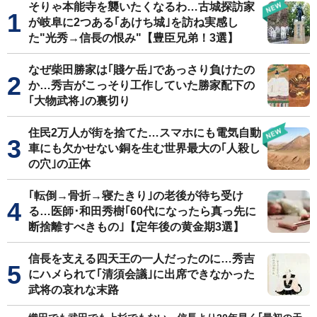
そりゃ本能寺を襲いたくなるわ…古城探訪家
が岐阜に2つある｢あけち城｣を訪ね実感し
た"光秀→信長の恨み"【豊臣兄弟！3選】
なぜ柴田勝家は｢賤ケ岳｣であっさり負けたの
か…秀吉がこっそり工作していた勝家配下の
｢大物武将｣の裏切り
住民2万人が街を捨てた…スマホにも電気自動
車にも欠かせない銅を生む世界最大の｢人殺し
の穴｣の正体
｢転倒→骨折→寝たきり｣の老後が待ち受け
る…医師･和田秀樹｢60代になったら真っ先に
断捨離すべきもの｣【定年後の黄金期3選】
信長を支える四天王の一人だったのに…秀吉
にハメられて｢清須会議｣に出席できなかった
武将の哀れな末路