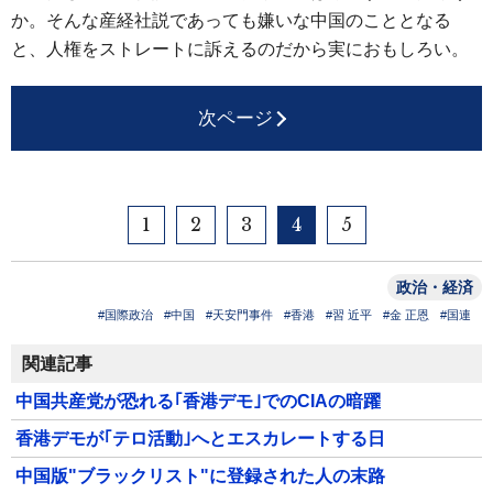
か。そんな産経社説であっても嫌いな中国のこととなる
と、人権をストレートに訴えるのだから実におもしろい。
次ページ
1
2
3
4
5
政治・経済
#国際政治
#中国
#天安門事件
#香港
#習 近平
#金 正恩
#国連
関連記事
中国共産党が恐れる｢香港デモ｣でのCIAの暗躍
香港デモが｢テロ活動｣へとエスカレートする日
中国版"ブラックリスト"に登録された人の末路