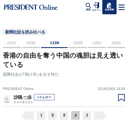
会員登録
検索
ログイン
新聞社説を読み比べる
#197
#198
#199
#200
#201
#202
香港の自由を奪う中国の魂胆は見え透い
ている
国際社会が｢助け舟｣を出す時だ
PRESIDENT Online
2019/10/04 18:00
沙鴎 一歩
+フォロー
ジャーナリスト
1
2
3
4
5