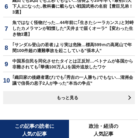
織田でも武田でも上杉でもない…信長より20年早く｢最初の天
下人｣になった､教科書に載らない戦国武将の名前【豊臣兄弟！
3選】
魚ではなく怪物だった…44年前に｢生きたシーラカンス｣と対峙
したカメラマンが戦慄した"天井まで届くオーラ"【変わった生
き物3選】
｢サンダル登山の若者｣より実は危険…標高599ｍの高尾山で年
間100件超の遭難事故を起こしている"張本人"
中国系住民を同化させたタイとは正反対…ベトナムが各国から
非難されても｢華僑100万人｣を国外追放したワケ
｢織田家の後継者選び｣でも｢秀吉の一人勝ち｣でもない…清洲会
議で信長の息子2人が争った"本当の争点"
もっと見る
この記事の読者に
政治・経済の
人気の記事
人気記事