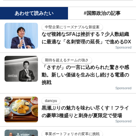
あわせて読みたい
#国際政治の記事
中堅企業にリーズナブルな新提案
なぜ複雑なSFAは挫折する？少人数組織
に最適な「名刺管理の延長」で進めるDX
Sponsored
期待を超えるチームの強さ
「さすが」の一言に込められた驚きや感
動。新しい価値を生み出し続ける電通の
挑戦
Sponsored
dancyu
黒瀬ぶりの魅力を味わい尽くす！フライ
の豪華3種盛りと刺身が夏限定で登場
Sponsored
事業ポートフォリオの変革に挑戦