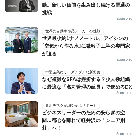
動。新しい価値を生み出し続ける電通の
挑戦
Sponsored
世界的自動車部品メーカーの挑戦
世界最小約1ナノメートル、アイシンの
｢空気から作る水｣に微粒子工学の専門家
が迫る
Sponsored
中堅企業にリーズナブルな新提案
なぜ複雑なSFAは挫折する？少人数組織
に最適な「名刺管理の延長」で進めるDX
Sponsored
専用デスクが細やかにサポート
ビジネスリーダーのための安らぎの空
間…都心を離れて軽井沢の「シェア別
荘」へ！
Sponsored