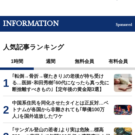
INFORMATION
Sponsored
人気記事ランキング
1時間
週間
無料会員
有料会員
｢転倒→骨折→寝たきり｣の老後が待ち受け
る…医師･和田秀樹｢60代になったら真っ先に
断捨離すべきもの｣【定年後の黄金期3選】
中国系住民を同化させたタイとは正反対…ベ
トナムが各国から非難されても｢華僑100万
人｣を国外追放したワケ
｢サンダル登山の若者｣より実は危険…標高