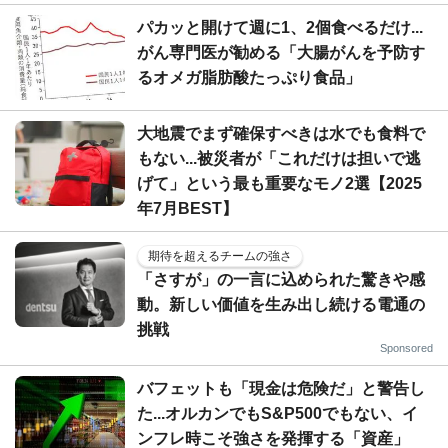
パカッと開けて週に1、2個食べるだけ...
がん専門医が勧める「大腸がんを予防す
るオメガ脂肪酸たっぷり食品」
大地震でまず確保すべきは水でも食料で
もない...被災者が「これだけは担いで逃
げて」という最も重要なモノ2選【2025
年7月BEST】
期待を超えるチームの強さ
「さすが」の一言に込められた驚きや感
動。新しい価値を生み出し続ける電通の
挑戦
Sponsored
バフェットも「現金は危険だ」と警告し
た...オルカンでもS&P500でもない、イ
ンフレ時こそ強さを発揮する「資産」