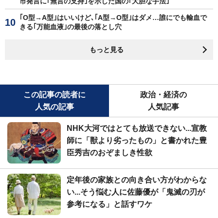
市発言に｢無言の支持｣を示した国の｢大胆な手法｣
｢O型→A型｣はいいけど､｢A型→O型｣はダメ…誰にでも輸血で
きる｢万能血液｣の最後の落とし穴
もっと見る
この記事の読者に
政治・経済の
人気の記事
人気記事
NHK大河ではとても放送できない...宣教
師に「獣より劣ったもの」と書かれた豊
臣秀吉のおぞましき性欲
定年後の家族との向き合い方がわからな
い...そう悩む人に佐藤優が「鬼滅の刃が
参考になる」と話すワケ