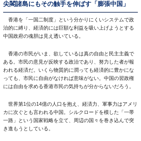
尖閣諸島にもその触手を伸ばす「膨張中国」
香港を「一国二制度」という分かりにくいシステムで政
治的に縛り、経済的には巨額な利益を吸い上げようとする
中国政府の魂胆は見え透いている。
香港の市民がいま、欲しているは真の自由と民主主義で
ある。市民の意見が反映する政治であり、努力した者が報
われる経済だ。いくら物質的に潤っても経済的に豊かにな
っても、市民に自由がなければ意味がない。中国の習政権
には自由を求める香港市民の気持ちが分からないだろう。
世界第1位の14億の人口を抱え、経済力、軍事力はアメリ
カに次ぐとも言われる中国。シルクロードを模した「一帯
一路」という国家戦略を立て、周辺の国々を巻き込んで突
き進もうとしている。