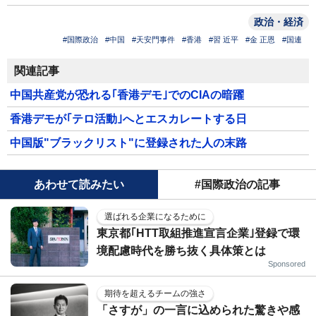
政治・経済
#国際政治
#中国
#天安門事件
#香港
#習 近平
#金 正恩
#国連
関連記事
中国共産党が恐れる｢香港デモ｣でのCIAの暗躍
香港デモが｢テロ活動｣へとエスカレートする日
中国版"ブラックリスト"に登録された人の末路
あわせて読みたい
#国際政治の記事
選ばれる企業になるために
東京都｢HTT取組推進宣言企業｣登録で環
境配慮時代を勝ち抜く具体策とは
Sponsored
期待を超えるチームの強さ
「さすが」の一言に込められた驚きや感