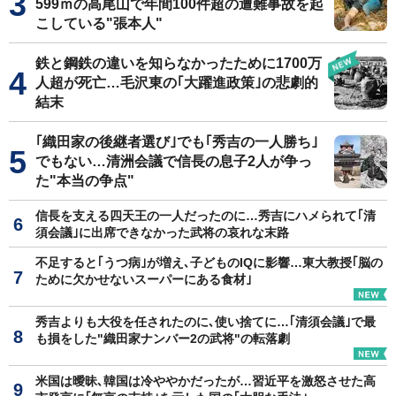
599ｍの高尾山で年間100件超の遭難事故を起
こしている"張本人"
鉄と鋼鉄の違いを知らなかったために1700万
人超が死亡…毛沢東の｢大躍進政策｣の悲劇的
結末
｢織田家の後継者選び｣でも｢秀吉の一人勝ち｣
でもない…清洲会議で信長の息子2人が争っ
た"本当の争点"
信長を支える四天王の一人だったのに…秀吉にハメられて｢清
須会議｣に出席できなかった武将の哀れな末路
不足すると｢うつ病｣が増え､子どものIQに影響…東大教授｢脳の
ために欠かせないスーパーにある食材｣
秀吉よりも大役を任されたのに､使い捨てに…｢清須会議｣で最
も損をした"織田家ナンバー2の武将"の転落劇
米国は曖昧､韓国は冷ややかだったが…習近平を激怒させた高