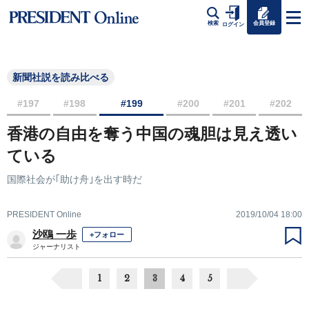
会員登録
検索
ログイン
新聞社説を読み比べる
#197
#198
#199
#200
#201
#202
香港の自由を奪う中国の魂胆は見え透い
ている
国際社会が｢助け舟｣を出す時だ
PRESIDENT Online
2019/10/04 18:00
沙鴎 一歩
+フォロー
ジャーナリスト
1
2
3
4
5