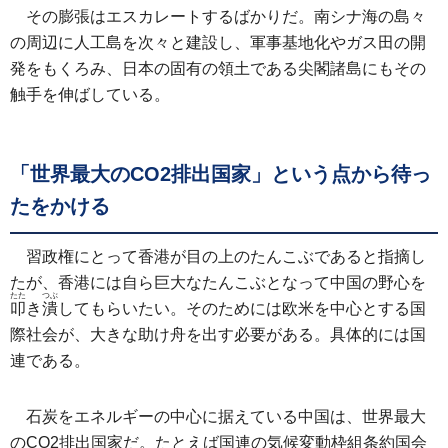
その膨張はエスカレートするばかりだ。南シナ海の島々
の周辺に人工島を次々と建設し、軍事基地化やガス田の開
発をもくろみ、日本の固有の領土である尖閣諸島にもその
触手を伸ばしている。
「世界最大のCO2排出国家」という点から待っ
たをかける
習政権にとって香港が目の上のたんこぶであると指摘し
たが、香港には自ら巨大なたんこぶとなって中国の野心を
たた
つぶ
叩
き
潰
してもらいたい。そのためには欧米を中心とする国
際社会が、大きな助け舟を出す必要がある。具体的には国
連である。
石炭をエネルギーの中心に据えている中国は、世界最大
のCO2排出国家だ。たとえば国連の気候変動枠組条約国会