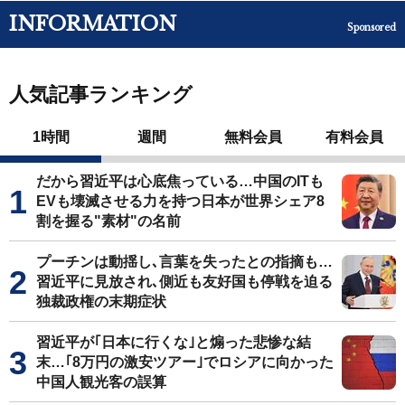
INFORMATION
Sponsored
人気記事ランキング
1時間
週間
無料会員
有料会員
だから習近平は心底焦っている…中国のITも
EVも壊滅させる力を持つ日本が世界シェア8
割を握る"素材"の名前
プーチンは動揺し､言葉を失ったとの指摘も…
習近平に見放され､側近も友好国も停戦を迫る
独裁政権の末期症状
習近平が｢日本に行くな｣と煽った悲惨な結
末…｢8万円の激安ツアー｣でロシアに向かった
中国人観光客の誤算