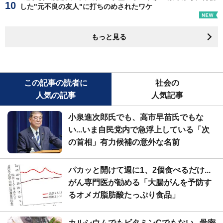
した"元不良の友人"に打ちのめされたワケ
もっと見る
この記事の読者に
社会の
人気の記事
人気記事
小泉進次郎氏でも、高市早苗氏でもな
い...いま自民党内で急浮上している「次
の首相」有力候補の意外な名前
パカッと開けて週に1、2個食べるだけ...
がん専門医が勧める「大腸がんを予防す
るオメガ脂肪酸たっぷり食品」
カルシウムでもビタミンCでもない...骨密