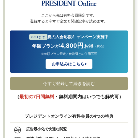
ここから先は有料会員限定です。
登録すると今すぐ全文と関連記事が読めます。
夏の入会応援キャンペーン実施中
8/31まで
4,800円
年額プランが
お得
（税込）
※年額プラン限定／他割引との併用不可
お申込みはこちら
今すぐ登録して続きを読む
（
最初の7日間無料
・無料期間内はいつでも解約可）
プレジデントオンライン有料会員の4つの特典
広告最小化で快適な閲覧