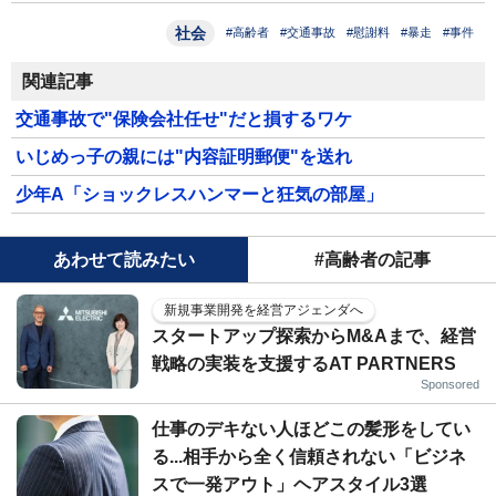
社会
#高齢者
#交通事故
#慰謝料
#暴走
#事件
関連記事
交通事故で"保険会社任せ"だと損するワケ
いじめっ子の親には"内容証明郵便"を送れ
少年A「ショックレスハンマーと狂気の部屋」
あわせて読みたい
#高齢者の記事
新規事業開発を経営アジェンダへ
スタートアップ探索からM&Aまで、経営
戦略の実装を支援するAT PARTNERS
Sponsored
仕事のデキない人ほどこの髪形をしてい
る...相手から全く信頼されない「ビジネ
スで一発アウト」ヘアスタイル3選