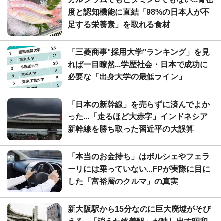
度と認知機能に直結「98%の日本人が不
足する栄養素」を取れる食材
「三菱商事"採用大学"ランキング」を見
れば一目瞭然...学歴社会・日本で成功に
必要な「出身大学の最低ライン」
「日本の新幹線」を売らずに済んでよか
った...「走るほど大赤字」インドネシア
新幹線を勝ち取った習近平の大誤算
「本当のお金持ち」はポルシェやフェラ
ーリには乗っていない...FPが実際に目に
した「富裕層のクルマ」の真実
新大阪駅から15分なのに巨大廃墟がそび