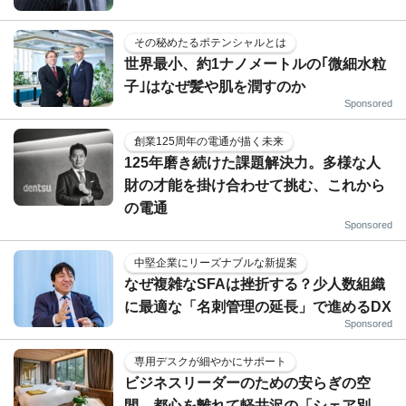
その秘めたるポテンシャルとは
世界最小、約1ナノメートルの｢微細水粒
子｣はなぜ髪や肌を潤すのか
Sponsored
創業125周年の電通が描く未来
125年磨き続けた課題解決力。多様な人
財の才能を掛け合わせて挑む、これから
の電通
Sponsored
中堅企業にリーズナブルな新提案
なぜ複雑なSFAは挫折する？少人数組織
に最適な「名刺管理の延長」で進めるDX
Sponsored
専用デスクが細やかにサポート
ビジネスリーダーのための安らぎの空
間…都心を離れて軽井沢の「シェア別