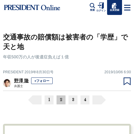
会員登録
検索
ログイン
交通事故の賠償額は被害者の「学歴」で
天と地
年収500万の人が後遺症負えば１億
PRESIDENT 2019年8月30日号
2019/10/06 6:00
野澤 隆
+フォロー
弁護士
1
2
3
4