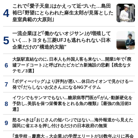
これで｢愛子天皇｣はかえって近づいた…島田
裕巳｢野望にとらわれた麻生太郎が見落とした
皇室典範の大原則｣
一流企業ほど｢働かないオジサン｣が増殖して
いく…トヨタも三菱UFJも逃れられない日本
企業だけの"構造的欠陥"
大阪駅直結なのに､日本人も外国人客も来ない…開業1年で｢廃
墟フードコート｣と呼ばれたピカピカ新施設の悲劇【残念なタ
テモノ3選】
｢ボディーバッグ｣より評判が悪い…休日のイオンで見かける一
発で｢だらしないお父さん｣になるNGアイテム
イワシでもサンマでもない...糖尿病専門医が｢がん･動脈硬化を
予防し､美肌を保つ栄養素をとれる魚の種類｣【最強の魚活術3
選】
怒るべきは｢おじさんの短パン｣ではない…海外報道から見えた
国民に省エネを押し付けるだけの日本政府の無策
｢進学校→慶應大→大企業｣の学歴エリートが10数年ぶりに再会