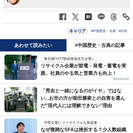
キャリア
#中国歴史・古典
#出世
あわせて読みたい
#中国歴史・古典の記事
東京都｢HTT取組推進宣言企業｣
リサイクル企業が節電・発電・蓄電を実
践、社員のやる気と営業力も向上！
Sponsored
「秀吉と一緒になるのがイヤ」ではな
い...お市の方が柴田勝家との自害を選ん
だ"現代人には理解できない"理由
中堅企業にリーズナブルな新提案
なぜ複雑なSFAは挫折する？少人数組織