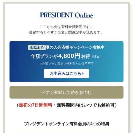
ここから先は有料会員限定です。
登録すると今すぐ全文と関連記事が読めます。
夏の入会応援キャンペーン実施中
8/31まで
4,800円
年額プランが
お得
（税込）
※年額プラン限定／他割引との併用不可
お申込みはこちら
今すぐ登録して続きを読む
（
最初の7日間無料
・無料期間内はいつでも解約可）
プレジデントオンライン有料会員の4つの特典