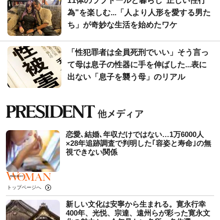
11体のラブドールと暮らし"正しい性行
為"を楽しむ...「人より人形を愛する男た
ち」が奇妙な生活を始めたワケ
「性犯罪者は全員死刑でいい」そう言っ
て母は息子の性器に手を伸ばした...表に
出ない「息子を襲う母」のリアル
恋愛､結婚､年収だけではない…1万6000人
×28年追跡調査で判明した｢容姿と寿命｣の無
視できない関係
トップページへ
新しい文化は安寧から生まれる。寛永行幸
400年、光悦、宗達、遠州らが彩った寛永文