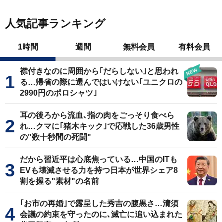
人気記事ランキング
1時間
週間
無料会員
有料会員
襟付きなのに周囲から｢だらしない｣と思われ
る…帰省の際に選んではいけない｢ユニクロの
2990円のポロシャツ｣
耳の後ろから流血､指の肉をごっそり食べら
れ…クマに｢猪木キック｣で応戦した36歳男性
の"数十秒間の死闘"
だから習近平は心底焦っている…中国のITも
EVも壊滅させる力を持つ日本が世界シェア8
割を握る"素材"の名前
｢お市の再婚｣で露呈した秀吉の腹黒さ…清須
会議の約束を守ったのに､滅亡に追い込まれた