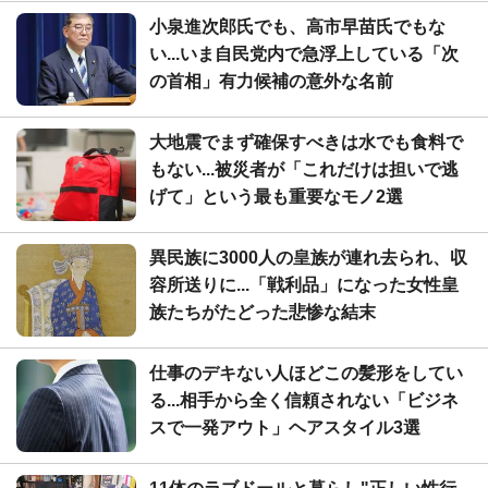
小泉進次郎氏でも、高市早苗氏でもな
い...いま自民党内で急浮上している「次
の首相」有力候補の意外な名前
大地震でまず確保すべきは水でも食料で
もない...被災者が「これだけは担いで逃
げて」という最も重要なモノ2選
異民族に3000人の皇族が連れ去られ、収
容所送りに...「戦利品」になった女性皇
族たちがたどった悲惨な結末
仕事のデキない人ほどこの髪形をしてい
る...相手から全く信頼されない「ビジネ
スで一発アウト」ヘアスタイル3選