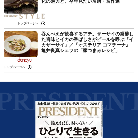
化の魅力と、今年見たい名所・名作選
トップページへ
吞んべえが歓喜するアテ。ザーサイの発酵し
た旨味とイカの香ばしさがビールを呼ぶ「イ
カザーサイ」／『オステリア コマチーナ』
⻲井良真シェフの「家つまみレシピ」
トップページへ