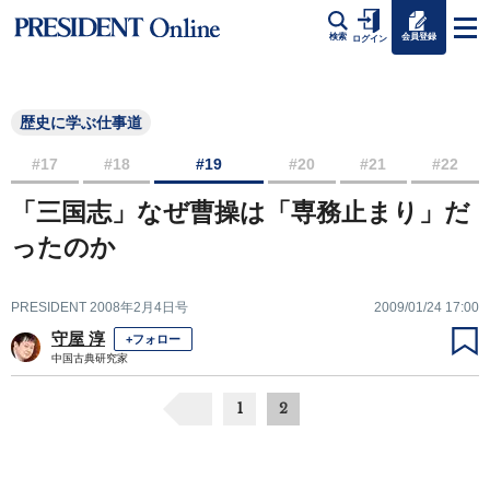
会員登録
検索
ログイン
歴史に学ぶ仕事道
#17
#18
#19
#20
#21
#22
「三国志」なぜ曹操は「専務止まり」だ
ったのか
PRESIDENT 2008年2月4日号
2009/01/24 17:00
守屋 淳
+フォロー
中国古典研究家
1
2