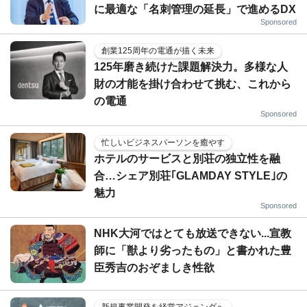
に最適な「名刺管理の延長」で進めるDX
Sponsored
創業125周年の電通が描く未来
125年磨き続けた課題解決力。多様な人
財の才能を掛け合わせて挑む、これから
の電通
Sponsored
忙しいビジネスパーソンを癒やす
ホテルのサービスと別荘の独立性を融
合…シェア別荘｢GLAMDAY STYLE｣の
魅力
Sponsored
NHK大河ではとても放送できない...宣教
師に「獣より劣ったもの」と書かれた豊
臣秀吉のおぞましき性欲
新規事業開発を経営アジェンダへ