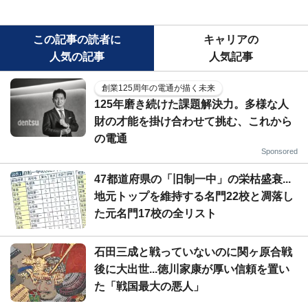
この記事の読者に
キャリアの
人気の記事
人気記事
創業125周年の電通が描く未来
125年磨き続けた課題解決力。多様な人
財の才能を掛け合わせて挑む、これから
の電通
Sponsored
47都道府県の「旧制一中」の栄枯盛衰...
地元トップを維持する名門22校と凋落し
た元名門17校の全リスト
石田三成と戦っていないのに関ヶ原合戦
後に大出世...徳川家康が厚い信頼を置い
た「戦国最大の悪人」