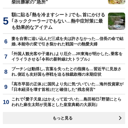
柴田勝家の"急所"
額に貼る｢熱を冷ますシート｣でも､首にかける
｢ネッククーラー｣でもない…熱中症対策に最
も効果的なアイテム
妻を自害に追い込んだ三成を夫は許さなかった…信長の命で結
婚､本能寺の変で引き裂かれた戦国一の熱愛夫婦
｢外国人観光客や子連れ｣より厄介…JR東海が明かした､乗客を
イライラさせる｢令和の新幹線2大トラブル｣
プーチンは動揺し､言葉を失ったとの指摘も…習近平に見放さ
れ､側近も友好国も停戦を迫る独裁政権の末期症状
｢高市早苗の正体｣に国民より先に気づいていた…海外投資家が
｢日本経済を壊す首相｣だと確信した"残念発言"
これで｢愛子天皇｣はかえって近づいた…島田裕巳｢野望にとら
われた麻生太郎が見落とした皇室典範の大原則｣
もっと見る