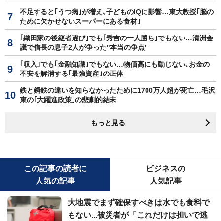
不足すると｢うつ病｣が増え､子どものIQに影響…東大教授｢脳の
ために欠かせないスーパーにある食材｣
｢織田家の後継者選び｣でも｢秀吉の一人勝ち｣でもない…清洲会
議で信長の息子2人が争った"本当の争点"
｢収入｣でも｢金融知識｣でもない…物価高にも動じない､お金の
不安を解消する｢最強資産｣の正体
鉄と鋼鉄の違いを知らなかったために1700万人超が死亡…毛沢
東の｢大躍進政策｣の悲劇的結末
もっと見る
この記事の読者に
ビジネスの
人気の記事
人気記事
大地震でまず確保すべきは水でも食料で
もない...被災者が「これだけは担いで逃