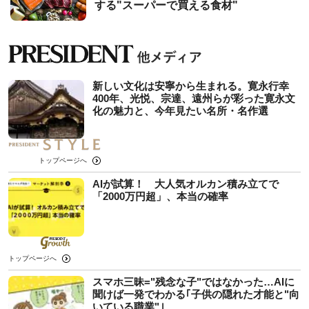
する"スーパーで買える食材"
新しい文化は安寧から生まれる。寛永行幸
400年、光悦、宗達、遠州らが彩った寛永文
化の魅力と、今年見たい名所・名作選
トップページへ
AIが試算！ 大人気オルカン積み立てで
「2000万円超」、本当の確率
トップページへ
スマホ三昧="残念な子"ではなかった…AIに
聞けば一発でわかる｢子供の隠れた才能と"向
いている職業"｣