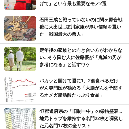
げて」という最も重要なモノ2選
石田三成と戦っていないのに関ヶ原合戦
後に大出世...徳川家康が厚い信頼を置い
た「戦国最大の悪人」
定年後の家族との向き合い方がわからな
い...そう悩む人に佐藤優が「鬼滅の刃が
参考になる」と話すワケ
パカッと開けて週に1、2個食べるだけ...
がん専門医が勧める「大腸がんを予防す
るオメガ脂肪酸たっぷり食品」
47都道府県の「旧制一中」の栄枯盛衰...
地元トップを維持する名門22校と凋落し
た元名門17校の全リスト