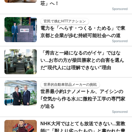
荘」へ！
Sponsored
官民で挑むHTTアクション
電力を「へらす・つくる・ためる」で東
京都と企業が歩む持続可能社会への道
Sponsored
「秀吉と一緒になるのがイヤ」ではな
い...お市の方が柴田勝家との自害を選ん
だ"現代人には理解できない"理由
世界的自動車部品メーカーの挑戦
世界最小約1ナノメートル、アイシンの
｢空気から作る水｣に微粒子工学の専門家
が迫る
Sponsored
NHK大河ではとても放送できない...宣教
師に「獣より劣ったもの」と書かれた豊