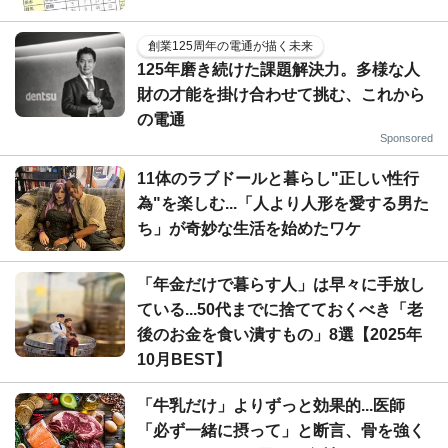
創業125周年の電通が描く未来
125年磨き続けた課題解決力。多様な人
財の才能を掛け合わせて挑む、これから
の電通
Sponsored
11体のラブドールと暮らし"正しい性行
為"を楽しむ...「人より人形を愛する男た
ち」が奇妙な生活を始めたワケ
「年金だけで暮らす人」は早々に手放し
ている...50代までに捨てておくべき「老
後のお金を食い潰すもの」8選【2025年
10月BEST】
「牛乳だけ」よりずっと効果的...医師
「必ず一緒に摂って」と断言、骨を強く