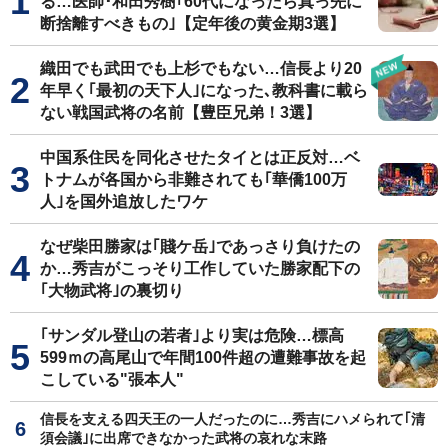
る…医師･和田秀樹｢60代になったら真っ先に
断捨離すべきもの｣【定年後の黄金期3選】
織田でも武田でも上杉でもない…信長より20
年早く｢最初の天下人｣になった､教科書に載ら
ない戦国武将の名前【豊臣兄弟！3選】
中国系住民を同化させたタイとは正反対…ベ
トナムが各国から非難されても｢華僑100万
人｣を国外追放したワケ
なぜ柴田勝家は｢賤ケ岳｣であっさり負けたの
か…秀吉がこっそり工作していた勝家配下の
｢大物武将｣の裏切り
｢サンダル登山の若者｣より実は危険…標高
599ｍの高尾山で年間100件超の遭難事故を起
こしている"張本人"
信長を支える四天王の一人だったのに…秀吉にハメられて｢清
須会議｣に出席できなかった武将の哀れな末路