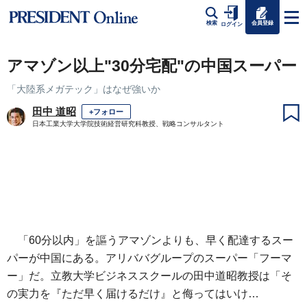
会員登録
検索
ログイン
アマゾン以上"30分宅配"の中国スーパー
「大陸系メガテック」はなぜ強いか
田中 道昭
+フォロー
日本工業大学大学院技術経営研究科教授、戦略コンサルタント
「60分以内」を謳うアマゾンよりも、早く配達するスー
パーが中国にある。アリババグループのスーパー「フーマ
ー」だ。立教大学ビジネススクールの田中道昭教授は「そ
の実力を『ただ早く届けるだけ』と侮ってはいけ…