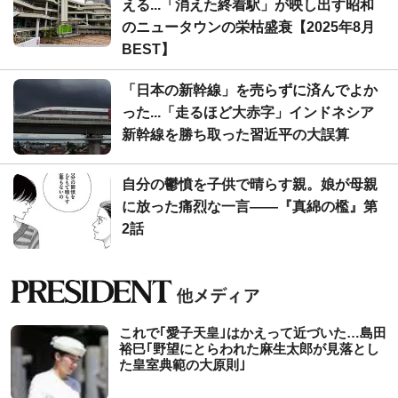
える...「消えた終着駅」が映し出す昭和
のニュータウンの栄枯盛衰【2025年8月
BEST】
「日本の新幹線」を売らずに済んでよか
った...「走るほど大赤字」インドネシア
新幹線を勝ち取った習近平の大誤算
自分の鬱憤を子供で晴らす親。娘が母親
に放った痛烈な一言――『真綿の檻』第
2話
これで｢愛子天皇｣はかえって近づいた…島田
裕巳｢野望にとらわれた麻生太郎が見落とし
た皇室典範の大原則｣