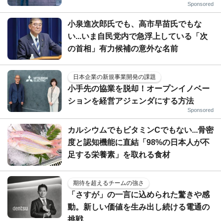
Sponsored
小泉進次郎氏でも、高市早苗氏でもな
い...いま自民党内で急浮上している「次
の首相」有力候補の意外な名前
日本企業の新規事業開発の課題
小手先の協業を脱却！オープンイノベー
ションを経営アジェンダにする方法
Sponsored
カルシウムでもビタミンCでもない...骨密
度と認知機能に直結「98%の日本人が不
足する栄養素」を取れる食材
期待を超えるチームの強さ
「さすが」の一言に込められた驚きや感
動。新しい価値を生み出し続ける電通の
挑戦