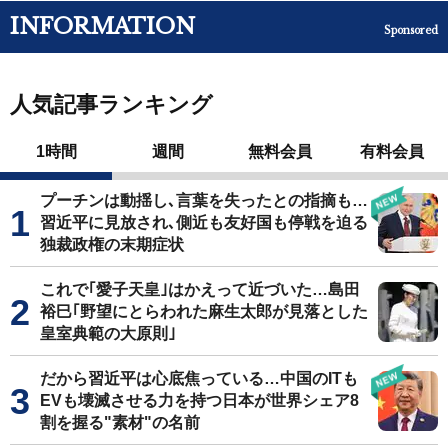
INFORMATION
Sponsored
人気記事ランキング
1時間
週間
無料会員
有料会員
プーチンは動揺し､言葉を失ったとの指摘も…
習近平に見放され､側近も友好国も停戦を迫る
独裁政権の末期症状
これで｢愛子天皇｣はかえって近づいた…島田
裕巳｢野望にとらわれた麻生太郎が見落とした
皇室典範の大原則｣
だから習近平は心底焦っている…中国のITも
EVも壊滅させる力を持つ日本が世界シェア8
割を握る"素材"の名前