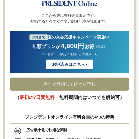
ここから先は有料会員限定です。
登録すると今すぐ全文と関連記事が読めます。
夏の入会応援キャンペーン実施中
8/31まで
4,800円
年額プランが
お得
（税込）
※年額プラン限定／他割引との併用不可
お申込みはこちら
今すぐ登録して続きを読む
（
最初の7日間無料
・無料期間内はいつでも解約可）
プレジデントオンライン有料会員の4つの特典
広告最小化で快適な閲覧