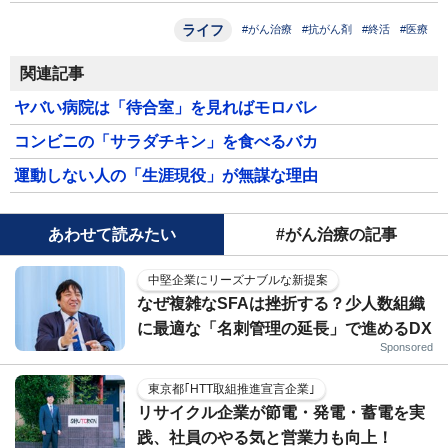
ライフ
#がん治療
#抗がん剤
#終活
#医療
関連記事
ヤバい病院は「待合室」を見ればモロバレ
コンビニの「サラダチキン」を食べるバカ
運動しない人の「生涯現役」が無謀な理由
あわせて読みたい
#がん治療の記事
中堅企業にリーズナブルな新提案
なぜ複雑なSFAは挫折する？少人数組織
に最適な「名刺管理の延長」で進めるDX
Sponsored
東京都｢HTT取組推進宣言企業｣
リサイクル企業が節電・発電・蓄電を実
践、社員のやる気と営業力も向上！