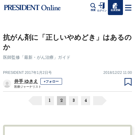
会員登録
検索
ログイン
抗がん剤に「正しいやめどき」はあるの
か
医師監修「最新・がん治療」ガイド
PRESIDENT 2017年1月2日号
2018/12/22 11:00
井手 ゆきえ
+フォロー
医療ジャーナリスト
1
2
3
4