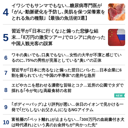
イワシでもサンマでもない...糖尿病専門医が
｢がん･動脈硬化を予防し､美肌を保つ栄養素を
とれる魚の種類｣【最強の魚活術3選】
習近平が｢日本に行くな｣と煽った悲惨な結
末…｢8万円の激安ツアー｣でロシアに向かった
中国人観光客の誤算
ワキの臭いでも､口臭でもない…女性の大半が不潔と感じてい
るのに､75%の男性が見落としている"臭い"の正体
習近平が｢日本に売るな｣と煽った翌日にバレた…日本企業に6
割を握られていた"中国の半導体"の意外な急所
エビやカニを想わせる濃密な旨味とコク…近所の公園でタダで
採れる｢今が旬｣な高級食材の名前
｢ボディーバッグ｣より評判が悪い…休日のイオンで見かける一
発で｢だらしないお父さん｣になるNGアイテム
富裕層の｢ペット離れ｣が止まらない…｢300万円の血統書付き犬
は時代遅れ｣という真のお金持ちが"向かった先"