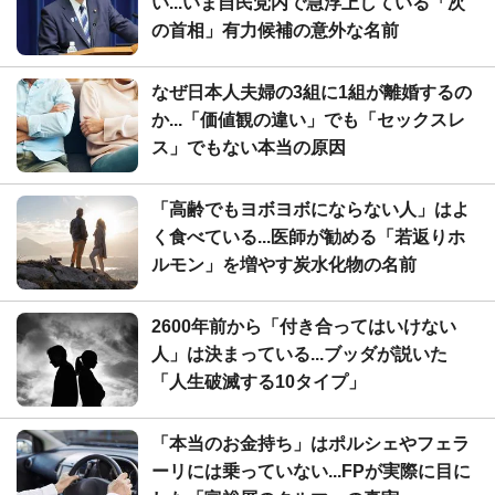
い...いま自民党内で急浮上している「次
の首相」有力候補の意外な名前
なぜ日本人夫婦の3組に1組が離婚するの
か...「価値観の違い」でも「セックスレ
ス」でもない本当の原因
「高齢でもヨボヨボにならない人」はよ
く食べている...医師が勧める「若返りホ
ルモン」を増やす炭水化物の名前
2600年前から「付き合ってはいけない
人」は決まっている...ブッダが説いた
「人生破滅する10タイプ」
「本当のお金持ち」はポルシェやフェラ
ーリには乗っていない...FPが実際に目に