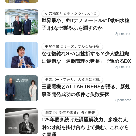
その秘めたるポテンシャルとは
世界最小、約1ナノメートルの｢微細水粒
子｣はなぜ髪や肌を潤すのか
Sponsored
中堅企業にリーズナブルな新提案
なぜ複雑なSFAは挫折する？少人数組織
に最適な「名刺管理の延長」で進めるDX
Sponsored
事業ポートフォリオの変革に挑戦
三菱電機とAT PARTNERSが語る、新規
事業開発成功の条件と失敗要因
Sponsored
創業125周年の電通が描く未来
125年磨き続けた課題解決力。多様な人
財の才能を掛け合わせて挑む、これから
の電通