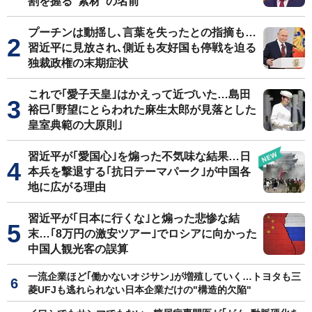
割を握る"素材"の名前
プーチンは動揺し､言葉を失ったとの指摘も…
習近平に見放され､側近も友好国も停戦を迫る
独裁政権の末期症状
これで｢愛子天皇｣はかえって近づいた…島田
裕巳｢野望にとらわれた麻生太郎が見落とした
皇室典範の大原則｣
習近平が｢愛国心｣を煽った不気味な結果…日
本兵を撃退する｢抗日テーマパーク｣が中国各
地に広がる理由
習近平が｢日本に行くな｣と煽った悲惨な結
末…｢8万円の激安ツアー｣でロシアに向かった
中国人観光客の誤算
一流企業ほど｢働かないオジサン｣が増殖していく…トヨタも三
菱UFJも逃れられない日本企業だけの"構造的欠陥"