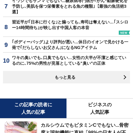
イワシでもサンマでもない...糖尿病専門医が｢がん･動脈硬化を
予防し､美肌を保つ栄養素をとれる魚の種類｣【最強の魚活術3
選】
習近平が｢日本に行くな｣と煽っても､寿司は奪えない…｢スシロ
ー14時間待ち｣が映し出す中国人客の本音
｢ボディーバッグ｣より評判が悪い…休日のイオンで見かける一
発で｢だらしないお父さん｣になるNGアイテム
ワキの臭いでも､口臭でもない…女性の大半が不潔と感じてい
るのに､75%の男性が見落としている"臭い"の正体
もっと見る
この記事の読者に
ビジネスの
人気の記事
人気記事
カルシウムでもビタミンCでもない...骨密
度と認知機能に直結「98%の日本人が不