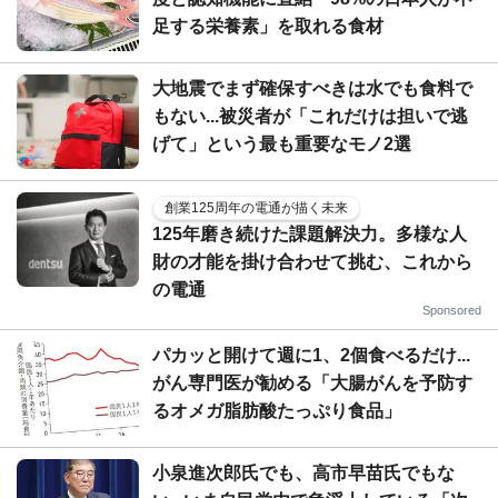
足する栄養素」を取れる食材
大地震でまず確保すべきは水でも食料で
もない...被災者が「これだけは担いで逃
げて」という最も重要なモノ2選
創業125周年の電通が描く未来
125年磨き続けた課題解決力。多様な人
財の才能を掛け合わせて挑む、これから
の電通
Sponsored
パカッと開けて週に1、2個食べるだけ...
がん専門医が勧める「大腸がんを予防す
るオメガ脂肪酸たっぷり食品」
小泉進次郎氏でも、高市早苗氏でもな