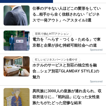
仕事のデキない人ほどこの髪形をしてい
る...相手から全く信頼されない「ビジネ
スで一発アウト」ヘアスタイル3選
官民で挑むHTTアクション
電力を「へらす・つくる・ためる」で東
京都と企業が歩む持続可能社会への道
Sponsored
忙しいビジネスパーソンを癒やす
ホテルのサービスと別荘の独立性を融
合…シェア別荘｢GLAMDAY STYLE｣の
魅力
Sponsored
異民族に3000人の皇族が連れ去られ、収
容所送りに...「戦利品」になった女性皇
族たちがたどった悲惨な結末