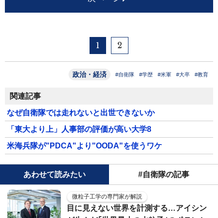
1
2
政治・経済
#自衛隊
#学歴
#米軍
#大卒
#教育
関連記事
なぜ自衛隊では走れないと出世できないか
「東大より上」人事部の評価が高い大学8
米海兵隊が"PDCA"より"OODA"を使うワケ
あわせて読みたい
#自衛隊の記事
微粒子工学の専門家が解説
目に見えない世界を計測する…アイシン