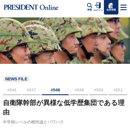
会員登録
検索
ログイン
NEWS FILE
#546
#547
#548
#549
#550
#551
自衛隊幹部が異様な低学歴集団である理
由
中学校レベルの根性論とパワハラ