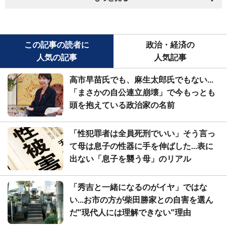
この記事の読者に
政治・経済の
人気の記事
人気記事
高市早苗氏でも、麻生太郎氏でもない...
「まさかの自公連立崩壊」で今もっとも
頭を抱えている政治家の名前
「性犯罪者は全員死刑でいい」そう言っ
て母は息子の性器に手を伸ばした...表に
出ない「息子を襲う母」のリアル
「秀吉と一緒になるのがイヤ」ではな
い...お市の方が柴田勝家との自害を選ん
だ"現代人には理解できない"理由