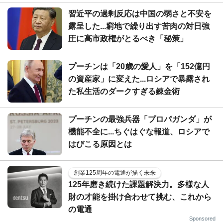
習近平の過剰反応は中国の弱さと不安を
露呈した...窮地で繰り出す苦肉の対日強
圧に高市政権がとるべき「秘策」
プーチンは「20歳の愛人」を「152億円
の資産家」に変えた...ロシアで暴露され
た私生活のダークすぎる錬金術
プーチンの最強兵器「プロパガンダ」が
機能不全に...ちぐはぐな報道、ロシアで
はびこる原因とは
創業125周年の電通が描く未来
125年磨き続けた課題解決力。多様な人
財の才能を掛け合わせて挑む、これから
の電通
Sponsored