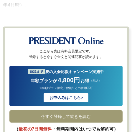
年4月時）。
ここから先は有料会員限定です。
登録すると今すぐ全文と関連記事が読めます。
夏の入会応援キャンペーン実施中
8/31まで
4,800円
年額プランが
お得
（税込）
※年額プラン限定／他割引との併用不可
お申込みはこちら
今すぐ登録して続きを読む
（
最初の7日間無料
・無料期間内はいつでも解約可）