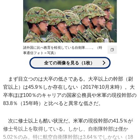
諸外国に比べ教育を軽視している自衛隊……。（時
事通信フォト＝写真）
全ての画像を見る（1枚）
まず目立つのは大卒の低さである。大卒以上の幹部（尉
官以上）は45.9％しか存在しない（2017年10月末時）。大
卒率ほぼ100％のキャリアの国家公務員や米軍の現役幹部の
83.8％（15年時）と比べると異常な低さだ。
次に修士以上も酷い状況だ。米軍の現役幹部の41.5％が
修士号以上を取得している。しかし、自衛隊幹部は僅か
5.02％のみ。特に航空自衛隊幹部は3.64％でしかない（18