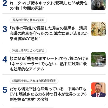
れ…クマに｢猪木キック｣で応戦した36歳男性
の"数十秒間の死闘"
秀吉の野望と勝家の誤算
｢お市の再婚｣で露呈した秀吉の腹黒さ…清須
会議の約束を守ったのに､滅亡に追い込まれた
柴田勝家の"急所"
冷感と冷却は全くの別物
額に貼る｢熱を冷ますシート｣でも､首にかける
｢ネッククーラー｣でもない…熱中症対策に最
も効果的なアイテム
経済戦争踏み切れば自国産業崩壊
だから習近平は心底焦っている…中国のITも
EVも壊滅させる力を持つ日本が世界シェア8
割を握る"素材"の名前