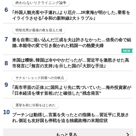
終わらないリクライニング論争
｢外国人観光客や子連れ｣より厄介…JR東海が明かした､乗客を
イライラさせる｢令和の新幹線2大トラブル｣
明智光秀が最後の夜を迎えた城
妻を自害に追い込んだ三成を夫は許さなかった…信長の命で結
婚､本能寺の変で引き裂かれた戦国一の熱愛夫婦
米国は曖昧､韓国は冷ややかだったが…習近平を激怒させた高
市発言に｢無言の支持｣を示した国の｢大胆な手法｣
サナエ･ショック回避への分岐点
｢高市早苗の正体｣に国民より先に気づいていた…海外投資家が
｢日本経済を壊す首相｣だと確信した"残念発言"
選挙を前に分裂をはじめた
プーチンは動揺し､言葉を失ったとの指摘も…習近平に見放さ
れ､側近も友好国も停戦を迫る独裁政権の末期症状
もっと見る