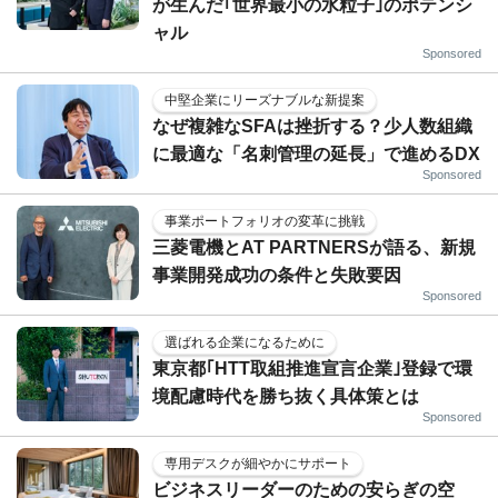
が生んだ｢世界最小の水粒子｣のポテンシ
ャル
Sponsored
中堅企業にリーズナブルな新提案
なぜ複雑なSFAは挫折する？少人数組織
に最適な「名刺管理の延長」で進めるDX
Sponsored
事業ポートフォリオの変革に挑戦
三菱電機とAT PARTNERSが語る、新規
事業開発成功の条件と失敗要因
Sponsored
選ばれる企業になるために
東京都｢HTT取組推進宣言企業｣登録で環
境配慮時代を勝ち抜く具体策とは
Sponsored
専用デスクが細やかにサポート
ビジネスリーダーのための安らぎの空