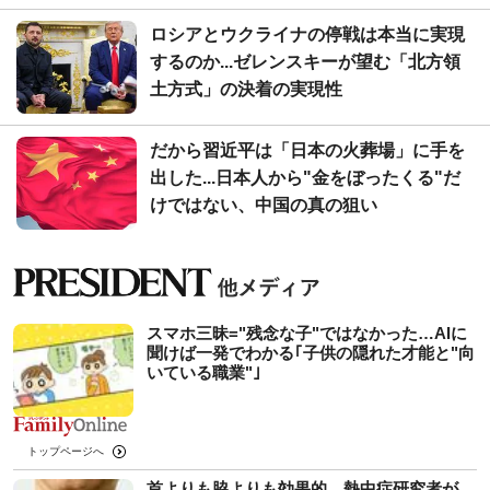
ロシアとウクライナの停戦は本当に実現
するのか...ゼレンスキーが望む「北方領
土方式」の決着の実現性
だから習近平は「日本の火葬場」に手を
出した...日本人から"金をぼったくる"だ
けではない、中国の真の狙い
スマホ三昧="残念な子"ではなかった…AIに
聞けば一発でわかる｢子供の隠れた才能と"向
いている職業"｣
トップページへ
首よりも脇よりも効果的…熱中症研究者が