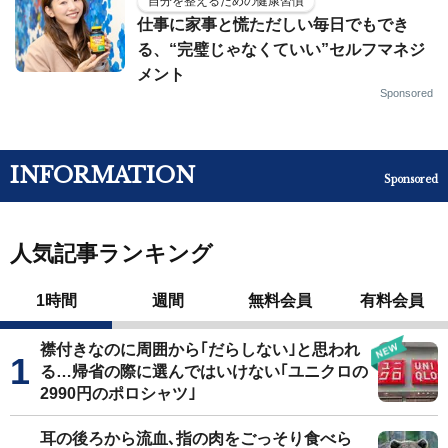
自分を整えるための健康習慣
仕事に家事と慌ただしい毎日でもでき
る、“完璧じゃなくていい”セルフマネジ
メント
Sponsored
INFORMATION
Sponsored
人気記事ランキング
1時間
週間
無料会員
有料会員
襟付きなのに周囲から｢だらしない｣と思われ
る…帰省の際に選んではいけない｢ユニクロの
2990円のポロシャツ｣
耳の後ろから流血､指の肉をごっそり食べら