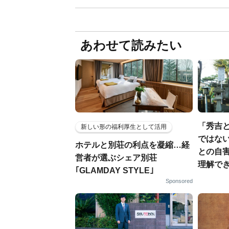
あわせて読みたい
「秀吉
新しい形の福利厚生として活用
ではない
ホテルと別荘の利点を凝縮…経
との自
営者が選ぶシェア別荘
理解でき
｢GLAMDAY STYLE｣
Sponsored