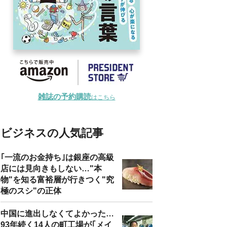
雑誌の予約購読
はこちら
ビジネスの人気記事
｢一流のお金持ち｣は銀座の高級
店には見向きもしない…"本
物"を知る富裕層が行きつく"究
極のスシ"の正体
中国に進出しなくてよかった…
93年続く14人の町工場が｢メイ