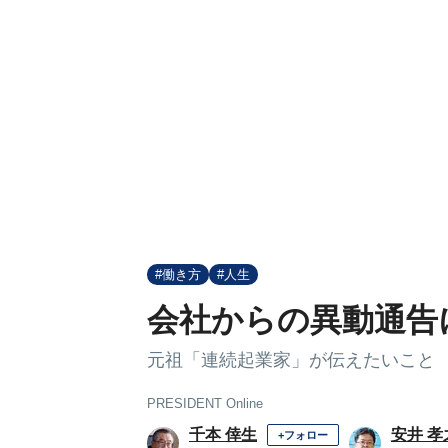
#働き方
#人生
会社からの異動通告
元祖「連続起業家」が伝えたいこと
PRESIDENT Online
千本 倖生
安井 孝
+フォロー