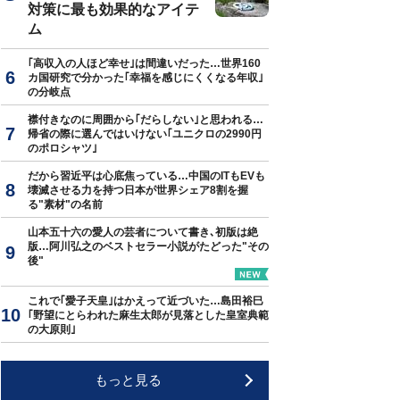
対策に最も効果的なアイテ
ム
｢高収入の人ほど幸せ｣は間違いだった…世界160
カ国研究で分かった｢幸福を感じにくくなる年収｣
の分岐点
襟付きなのに周囲から｢だらしない｣と思われる…
帰省の際に選んではいけない｢ユニクロの2990円
のポロシャツ｣
だから習近平は心底焦っている…中国のITもEVも
壊滅させる力を持つ日本が世界シェア8割を握
る"素材"の名前
山本五十六の愛人の芸者について書き､初版は絶
版…阿川弘之のベストセラー小説がたどった"その
後"
これで｢愛子天皇｣はかえって近づいた…島田裕巳
｢野望にとらわれた麻生太郎が見落とした皇室典範
の大原則｣
もっと見る