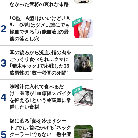
なかった武将の哀れな末路
｢O型→A型｣はいいけど､｢A
型→O型｣はダメ…誰にでも
輸血できる｢万能血液｣の最
後の落とし穴
耳の後ろから流血､指の肉を
ごっそり食べられ…クマに
｢猪木キック｣で応戦した36
歳男性の"数十秒間の死闘"
味噌汁に入れて食べるだ
け…医師が｢血糖値スパイク
を抑える｣という冷蔵庫に常
備したい食材
額に貼る｢熱を冷ますシー
ト｣でも､首にかける｢ネック
クーラー｣でもない…熱中症