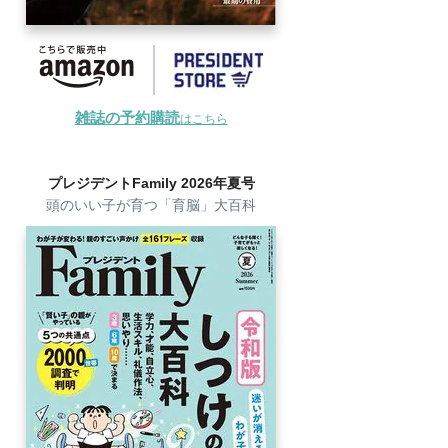
雑誌の予約購読
はこちら
プレジデントFamily 2026年夏号
頭のいい子が育つ「育脳」大百科