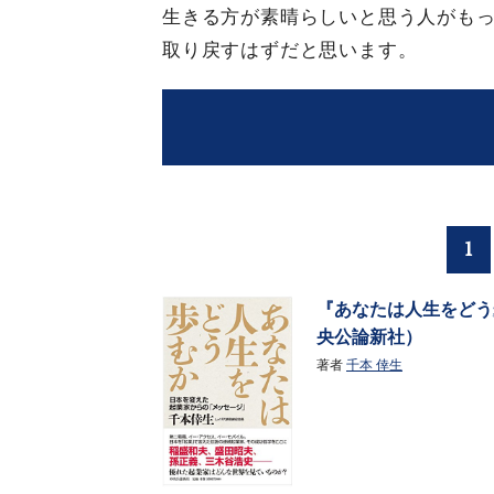
生きる方が素晴らしいと思う人がも
取り戻すはずだと思います。
1
『あなたは人生をどう
央公論新社）
著者
千本 倖生