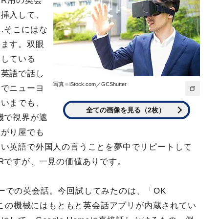
VR用の英会
を挿入して、
…そこにはな
ります。双眼
ろしている
、英語で話し
写真＝iStock.com／GCShutter
るでニューヨ
ないまでも、
全ての画像を見る（2枚）
機で視界が遮
しがり屋でも
ない英語で外国人の言うことを夢中でリピートして
Rですが、一見の価値ありです。
ーでの英会話。今回試してみたのは、「OK
ome。この機械にはもともと英会話アプリが内蔵されてい