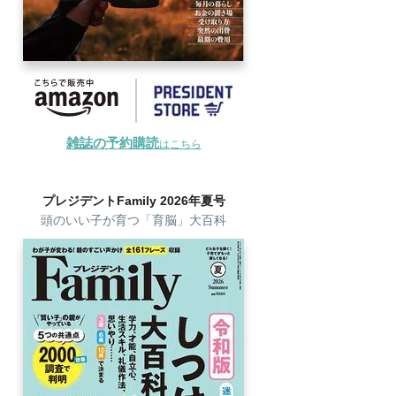
雑誌の予約購読
はこちら
プレジデントFamily 2026年夏号
頭のいい子が育つ「育脳」大百科