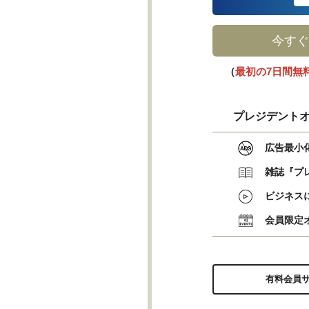
今すぐ
（
最初の7日間無
プレジデントオ
広告最小
雑誌『プ
ビジネス
会員限定
有料会員