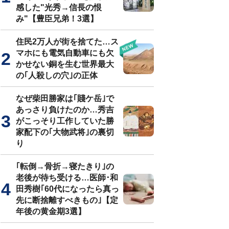
感した"光秀→信長の恨
み"【豊臣兄弟！3選】
住民2万人が街を捨てた…ス
マホにも電気自動車にも欠
かせない銅を生む世界最大
の｢人殺しの穴｣の正体
なぜ柴田勝家は｢賤ケ岳｣で
あっさり負けたのか…秀吉
がこっそり工作していた勝
家配下の｢大物武将｣の裏切
り
｢転倒→骨折→寝たきり｣の
老後が待ち受ける…医師･和
田秀樹｢60代になったら真っ
先に断捨離すべきもの｣【定
年後の黄金期3選】