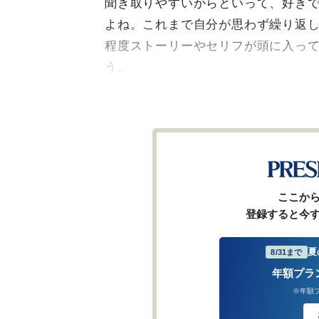
聞き取りやすいからといって、好き
よね。これまで自分が思わず繰り返
程度ストーリーやセリフが頭に入っ
う。
ここか
登録すると今
夏
8/31まで
年額プラ
※年額