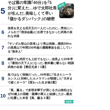
そば屋の常識｢40分｣を｢5
分｣に変えた…ゆで太郎社長
が生んだ､美味しくて早い
｢儲かるダシパック｣の秘密
信長を支える四天王の一人だったのに…秀吉にハ
メられて｢清須会議｣に出席できなかった武将の哀
れな末路
｢サンダル登山の若者｣より実は危険…標高599ｍ
の高尾山で年間100件超の遭難事故を起こしてい
る"張本人"
織田でも武田でも上杉でもない…信長より20年早
く｢最初の天下人｣になった､教科書に載らない戦国
武将の名前【豊臣兄弟！3選】
魚ではなく怪物だった…44年前に｢生きたシーラ
カンス｣と対峙したカメラマンが戦慄した"天井ま
で届くオーラ"【変わった生き物3選】
「風、薫る」で多部未華子が演じる大山捨松はな
ぜ20歳上の宿敵・薩摩の軍人と結婚したか...親友
に吐露した本音【風、薫る３選】