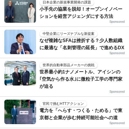
日本企業の新規事業開発の課題
小手先の協業を脱却！オープンイノベー
ションを経営アジェンダにする方法
Sponsored
中堅企業にリーズナブルな新提案
なぜ複雑なSFAは挫折する？少人数組織
に最適な「名刺管理の延長」で進めるDX
Sponsored
世界的自動車部品メーカーの挑戦
世界最小約1ナノメートル、アイシンの
｢空気から作る水｣に微粒子工学の専門家
が迫る
Sponsored
官民で挑むHTTアクション
電力を「へらす・つくる・ためる」で東
京都と企業が歩む持続可能社会への道
Sponsored