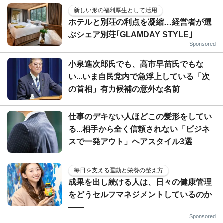
新しい形の福利厚生として活用
ホテルと別荘の利点を凝縮…経営者が選
ぶシェア別荘｢GLAMDAY STYLE｣
Sponsored
小泉進次郎氏でも、高市早苗氏でもな
い...いま自民党内で急浮上している「次
の首相」有力候補の意外な名前
仕事のデキない人ほどこの髪形をしてい
る...相手から全く信頼されない「ビジネ
スで一発アウト」ヘアスタイル3選
毎日を支える運動と栄養の整え方
成果を出し続ける人は、日々の健康管理
をどうセルフマネジメントしているのか
——
Sponsored