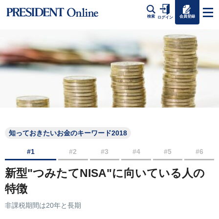
会員登録
検索
ログイン
知っておきたいお金のキーワード2018
#1
#2
#3
#4
#5
#6
新型"つみたてNISA"に向いている人の
特徴
非課税期間は20年と長期