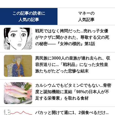
この記事の読者に
マネーの
人気の記事
人気記事
戦死ではなく拷問だった...売れっ子女優
がヤクザに聞かされた、尊敬する父の死
の秘密――『女神の標的』第1話
異民族に3000人の皇族が連れ去られ、収
容所送りに...「戦利品」になった女性皇
族たちがたどった悲惨な結末
カルシウムでもビタミンCでもない...骨密
度と認知機能に直結「98%の日本人が不
足する栄養素」を取れる食材
パカッと開けて週に1、2個食べるだけ...