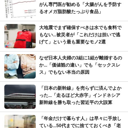
がん専門医が勧める「大腸がんを予防す
るオメガ脂肪酸たっぷり食品」
大地震でまず確保すべきは水でも食料で
もない...被災者が「これだけは担いで逃
げて」という最も重要なモノ2選
なぜ日本人夫婦の3組に1組が離婚するの
か...「価値観の違い」でも「セックスレ
ス」でもない本当の原因
「日本の新幹線」を売らずに済んでよか
った...「走るほど大赤字」インドネシア
新幹線を勝ち取った習近平の大誤算
「年金だけで暮らす人」は早々に手放し
ている...50代までに捨てておくべき「老