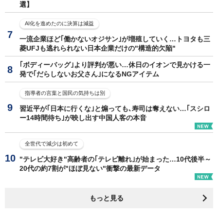
選】
AI化を進めたのに決算は減益
一流企業ほど｢働かないオジサン｣が増殖していく…トヨタも三
菱UFJも逃れられない日本企業だけの"構造的欠陥"
｢ボディーバッグ｣より評判が悪い…休日のイオンで見かける一
発で｢だらしないお父さん｣になるNGアイテム
指導者の言葉と国民の気持ちは別
習近平が｢日本に行くな｣と煽っても､寿司は奪えない…｢スシロ
ー14時間待ち｣が映し出す中国人客の本音
全世代で減少は初めて
"テレビ大好き"高齢者の｢テレビ離れ｣が始まった…10代後半～
20代の約7割が"ほぼ見ない"衝撃の最新データ
もっと見る