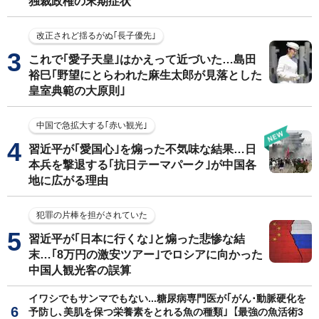
独裁政権の末期症状
改正されど揺るがぬ｢長子優先｣
これで｢愛子天皇｣はかえって近づいた…島田
裕巳｢野望にとらわれた麻生太郎が見落とした
皇室典範の大原則｣
中国で急拡大する｢赤い観光｣
習近平が｢愛国心｣を煽った不気味な結果…日
本兵を撃退する｢抗日テーマパーク｣が中国各
地に広がる理由
犯罪の片棒を担がされていた
習近平が｢日本に行くな｣と煽った悲惨な結
末…｢8万円の激安ツアー｣でロシアに向かった
中国人観光客の誤算
イワシでもサンマでもない...糖尿病専門医が｢がん･動脈硬化を
予防し､美肌を保つ栄養素をとれる魚の種類｣【最強の魚活術3