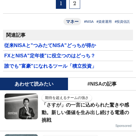
1
2
マネー
#NISA
#資産運用
#投資信託
関連記事
従来NISAと"つみたてNISA"どっちが得か
FXとNISA"定年後"に役立つのはどっち？
誰でも"富豪"になれるツール「積立投資」
あわせて読みたい
#NISAの記事
期待を超えるチームの強さ
「さすが」の一言に込められた驚きや感
動。新しい価値を生み出し続ける電通の
挑戦
Sponsored