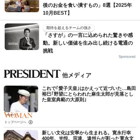
後のお金を食い潰すもの」8選【2025年
10月BEST】
期待を超えるチームの強さ
「さすが」の一言に込められた驚きや感
動。新しい価値を生み出し続ける電通の
挑戦
Sponsored
これで｢愛子天皇｣はかえって近づいた…島田
裕巳｢野望にとらわれた麻生太郎が見落とし
た皇室典範の大原則｣
トップページへ
新しい文化は安寧から生まれる。寛永行幸
400年、光悦、宗達、遠州らが彩った寛永文