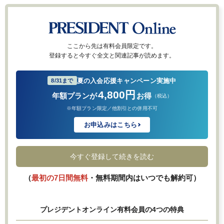
ここから先は有料会員限定です。
登録すると今すぐ全文と関連記事が読めます。
夏の入会応援キャンペーン実施中
8/31まで
4,800円
年額プランが
お得
（税込）
※年額プラン限定／他割引との併用不可
お申込みはこちら
今すぐ登録して続きを読む
（
最初の7日間無料
・無料期間内はいつでも解約可）
プレジデントオンライン有料会員の4つの特典