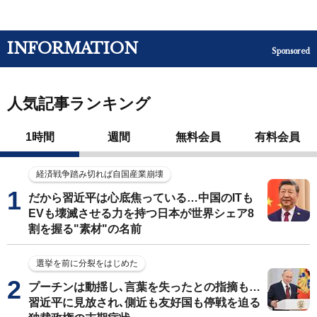
INFORMATION
Sponsored
人気記事ランキング
1時間
週間
無料会員
有料会員
経済戦争踏み切れば自国産業崩壊
だから習近平は心底焦っている…中国のITも
EVも壊滅させる力を持つ日本が世界シェア8
割を握る"素材"の名前
選挙を前に分裂をはじめた
プーチンは動揺し､言葉を失ったとの指摘も…
習近平に見放され､側近も友好国も停戦を迫る