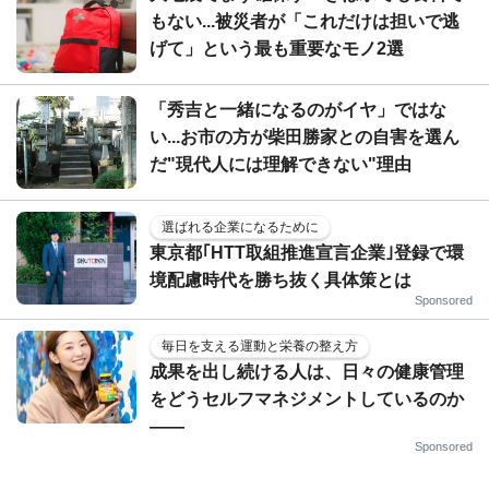
もない...被災者が「これだけは担いで逃
げて」という最も重要なモノ2選
「秀吉と一緒になるのがイヤ」ではな
い...お市の方が柴田勝家との自害を選ん
だ"現代人には理解できない"理由
選ばれる企業になるために
東京都｢HTT取組推進宣言企業｣登録で環
境配慮時代を勝ち抜く具体策とは
Sponsored
毎日を支える運動と栄養の整え方
成果を出し続ける人は、日々の健康管理
をどうセルフマネジメントしているのか
——
Sponsored