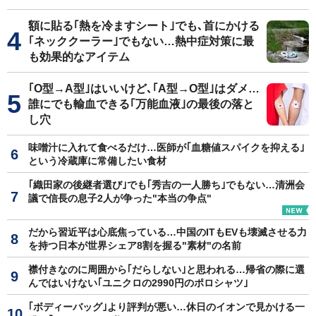
額に貼る｢熱を冷ますシート｣でも､首にかける
｢ネッククーラー｣でもない…熱中症対策に最
も効果的なアイテム
｢O型→A型｣はいいけど､｢A型→O型｣はダメ…
誰にでも輸血できる｢万能血液｣の最後の落と
し穴
味噌汁に入れて食べるだけ…医師が｢血糖値スパイクを抑える｣
という冷蔵庫に常備したい食材
｢織田家の後継者選び｣でも｢秀吉の一人勝ち｣でもない…清洲会
議で信長の息子2人が争った"本当の争点"
だから習近平は心底焦っている…中国のITもEVも壊滅させる力
を持つ日本が世界シェア8割を握る"素材"の名前
襟付きなのに周囲から｢だらしない｣と思われる…帰省の際に選
んではいけない｢ユニクロの2990円のポロシャツ｣
｢ボディーバッグ｣より評判が悪い…休日のイオンで見かける一